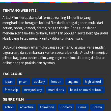
TENTANG WEBSITE
A-ListFilm merupakan platform streaming film online yang
menghadirkan beragam koleksi film dari berbagai genre, mulai dari
action, horor, komedi, drama, hingga thriller. Pengguna dapat
menemukan film-film terbaru, tayangan populer, serta berbagai judul
klasik yang tetap menarik untuk ditonton kapan saja.
Didukung dengan antarmuka yang sederhana, navigasi yang mudah
digunakan, dan pembaruan konten secara berkala, A-ListFilm menjadi
pilihan bagi para pecinta film yang ingin menikmati berbagai hiburan
online dengan praktis dan nyaman.
TAG CLOUD
japan
prison
adultery
london
england
high school
friendship
new york city
martial arts
based on novel or book
GENRE FILM
Action
Adventure
Animation
Comedy
Crime
Drama