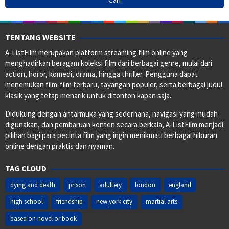
TENTANG WEBSITE
A-ListFilm merupakan platform streaming film online yang
menghadirkan beragam koleksi film dari berbagai genre, mulai dari
action, horor, komedi, drama, hingga thriller. Pengguna dapat
menemukan film-film terbaru, tayangan populer, serta berbagai judul
klasik yang tetap menarik untuk ditonton kapan saja.
Didukung dengan antarmuka yang sederhana, navigasi yang mudah
digunakan, dan pembaruan konten secara berkala, A-ListFilm menjadi
pilihan bagi para pecinta film yang ingin menikmati berbagai hiburan
online dengan praktis dan nyaman.
TAG CLOUD
dying and death
prison
adultery
london
england
high school
friendship
new york city
martial arts
based on novel or book