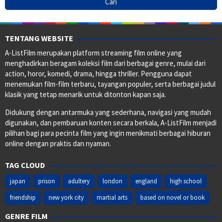
TENTANG WEBSITE
A-ListFilm merupakan platform streaming film online yang
menghadirkan beragam koleksi film dari berbagai genre, mulai dari
action, horor, komedi, drama, hingga thriller. Pengguna dapat
menemukan film-film terbaru, tayangan populer, serta berbagai judul
klasik yang tetap menarik untuk ditonton kapan saja.
Didukung dengan antarmuka yang sederhana, navigasi yang mudah
digunakan, dan pembaruan konten secara berkala, A-ListFilm menjadi
pilihan bagi para pecinta film yang ingin menikmati berbagai hiburan
online dengan praktis dan nyaman.
TAG CLOUD
japan
prison
adultery
london
england
high school
friendship
new york city
martial arts
based on novel or book
GENRE FILM