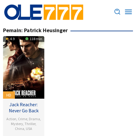
Loncat
ke
konten
Pemain:
Patrick Heusinger
4.9
118 min
HD
Jack Reacher:
Never Go Back
Action
,
Crime
,
Drama
,
Mystery
,
Thriller
,
China
,
USA