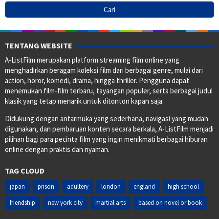
TENTANG WEBSITE
A-ListFilm merupakan platform streaming film online yang
menghadirkan beragam koleksi film dari berbagai genre, mulai dari
action, horor, komedi, drama, hingga thriller. Pengguna dapat
menemukan film-film terbaru, tayangan populer, serta berbagai judul
klasik yang tetap menarik untuk ditonton kapan saja.
Didukung dengan antarmuka yang sederhana, navigasi yang mudah
digunakan, dan pembaruan konten secara berkala, A-ListFilm menjadi
pilihan bagi para pecinta film yang ingin menikmati berbagai hiburan
online dengan praktis dan nyaman.
TAG CLOUD
japan
prison
adultery
london
england
high school
friendship
new york city
martial arts
based on novel or book