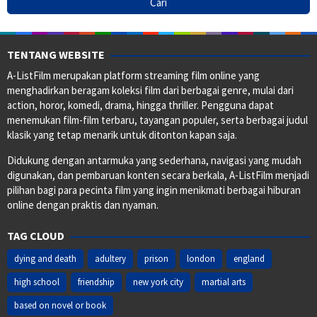
TENTANG WEBSITE
A-ListFilm merupakan platform streaming film online yang
menghadirkan beragam koleksi film dari berbagai genre, mulai dari
action, horor, komedi, drama, hingga thriller. Pengguna dapat
menemukan film-film terbaru, tayangan populer, serta berbagai judul
klasik yang tetap menarik untuk ditonton kapan saja.
Didukung dengan antarmuka yang sederhana, navigasi yang mudah
digunakan, dan pembaruan konten secara berkala, A-ListFilm menjadi
pilihan bagi para pecinta film yang ingin menikmati berbagai hiburan
online dengan praktis dan nyaman.
TAG CLOUD
dying and death
adultery
prison
london
england
high school
friendship
new york city
martial arts
based on novel or book