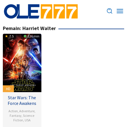
Loncat
ke
konten
Pemain:
Harriet Walter
7.5
136 min
HD
Star Wars: The
Force Awakens
Action
,
Adventure
,
Fantasy
,
Science
Fiction
,
USA