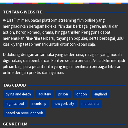
TENTANG WEBSITE
A-ListFilm merupakan platform streaming film online yang
menghadirkan beragam koleksi film dari berbagai genre, mulai dari
action, horor, komedi, drama, hingga thriller. Pengguna dapat
menemukan film-film terbaru, tayangan populer, serta berbagai judul
klasik yang tetap menarik untuk ditonton kapan saja.
Didukung dengan antarmuka yang sederhana, navigasi yang mudah
digunakan, dan pembaruan konten secara berkala, A-ListFilm menjadi
pilihan bagi para pecinta film yang ingin menikmati berbagai hiburan
online dengan praktis dan nyaman.
TAG CLOUD
dying and death
adultery
prison
london
england
high school
friendship
new york city
martial arts
based on novel or book
GENRE FILM