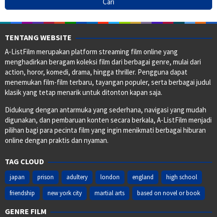
TENTANG WEBSITE
A-ListFilm merupakan platform streaming film online yang
menghadirkan beragam koleksi film dari berbagai genre, mulai dari
action, horor, komedi, drama, hingga thriller. Pengguna dapat
menemukan film-film terbaru, tayangan populer, serta berbagai judul
klasik yang tetap menarik untuk ditonton kapan saja.
Didukung dengan antarmuka yang sederhana, navigasi yang mudah
digunakan, dan pembaruan konten secara berkala, A-ListFilm menjadi
pilihan bagi para pecinta film yang ingin menikmati berbagai hiburan
online dengan praktis dan nyaman.
TAG CLOUD
japan
prison
adultery
london
england
high school
friendship
new york city
martial arts
based on novel or book
GENRE FILM