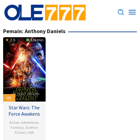
Loncat
ke
konten
Pemain:
Anthony Daniels
7.5
136 min
HD
Star Wars: The
Force Awakens
Action
,
Adventure
,
Fantasy
,
Science
Fiction
,
USA