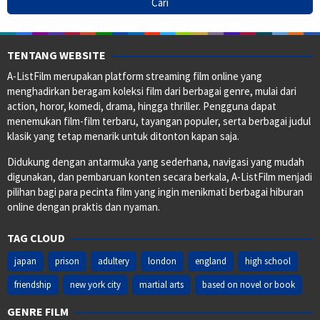
TENTANG WEBSITE
A-ListFilm merupakan platform streaming film online yang
menghadirkan beragam koleksi film dari berbagai genre, mulai dari
action, horor, komedi, drama, hingga thriller. Pengguna dapat
menemukan film-film terbaru, tayangan populer, serta berbagai judul
klasik yang tetap menarik untuk ditonton kapan saja.
Didukung dengan antarmuka yang sederhana, navigasi yang mudah
digunakan, dan pembaruan konten secara berkala, A-ListFilm menjadi
pilihan bagi para pecinta film yang ingin menikmati berbagai hiburan
online dengan praktis dan nyaman.
TAG CLOUD
japan
prison
adultery
london
england
high school
friendship
new york city
martial arts
based on novel or book
GENRE FILM