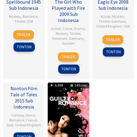
Spellbound 1945
The Girl Who
Eagle Eye 2008
Sub Indonesia
Played with Fire
Sub Indonesia
2009 Sub
Mystery
,
Romance
,
Action
,
Mystery
,
Indonesia
Thriller
,
USA
Thriller
,
Germany
,
United Kingdom
,
USA
Action
,
Crime
,
Drama
,
8
Alfred
Mystery
,
Thriller
,
TRAILER
25
D.J.
Nov
Hitchcock
Denmark
,
Germany
,
TRAILER
Sep
Caruso
Sweden
1945
TONTON
2008
TONTON
18
Daniel
TRAILER
Sep
Alfredson
2009
TONTON
6.898
145 min
Nonton Film
Tale of Tales
2015 Sub
Indonesia
Fantasy
,
Horror
,
Romance
,
France
,
Italy
,
United Kingdom
Matteo
TONTON