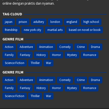
online dengan praktis dan nyaman.
TAG CLOUD
japan
prison
adultery
london
england
high school
friendship
new york city
martial arts
based on novel or book
GENRE FILM
Action
Adventure
Animation
Comedy
Crime
Drama
Family
Fantasy
History
Horror
Mystery
Romance
Science Fiction
Thriller
War
GENRE FILM
Action
Adventure
Animation
Comedy
Crime
Drama
Family
Fantasy
History
Horror
Mystery
Romance
Science Fiction
Thriller
War