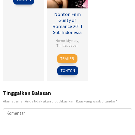
Garrone
Nonton Film
Guilty of
Romance 2011
Sub Indonesia
Horror
,
Mystery
,
Thriller
,
Japan
30
Sion
TRAILER
Sep
Sono
2011
TONTON
Tinggalkan Balasan
Alamat email Anda tidak akan dipublikasikan.
Ruas yang wajib ditandai
*