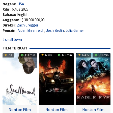
Negara:
USA
Rilis:
6 Aug 2025
Bahasa:
English
Anggaran:
$ 38.000.000,00
Direksi:
Zach Cregger
Pemain:
Alden Ehrenreich
,
Josh Brolin
,
Julia Garner
small town
FILM TERKAIT
7.4
111 min
6.989
129 min
6.495
118 min
Nonton Film
Nonton Film
Nonton Film