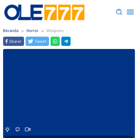
Loncat
ke
konten
Beranda
Horror
Weapons
Sharer
Tweet