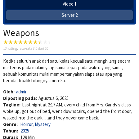
Video 1
Server 2
Weapons
13
voting, rata-rata
8.0
dari 10
Ketika seluruh anak dari satu kelas kecuali satu menghilang secara
misterius pada malam yang sama tepat pada waktu yang sama,
sebuah komunitas mulai mempertanyakan siapa atau apa yang
berada di balik hilangnya mereka.
Oleh:
admin
Diposting pada:
Agustus 6, 2025
Tagline:
Last night at 2:17 AM, every child from Mrs. Gandy’s class
woke up, got out of bed, went downstairs, opened the front door,
walked into the dark …and they never came back.
Genre:
Horror
,
Mystery
Tahun:
2025
Durasi:
129 Min