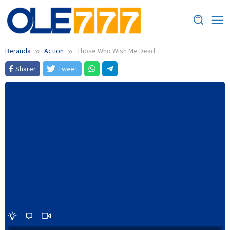
Loncat
ke
konten
Beranda
Action
Those Who Wish Me Dead
Sharer
Tweet