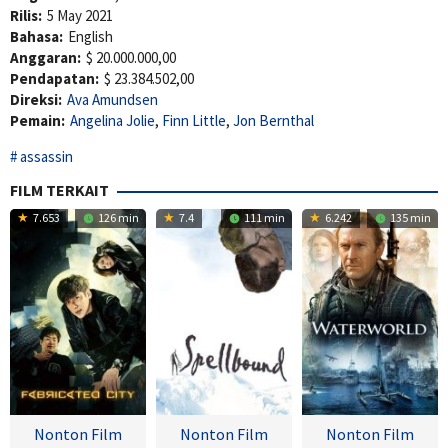
Rilis:
5 May 2021
Bahasa:
English
Anggaran:
$ 20.000.000,00
Pendapatan:
$ 23.384.502,00
Direksi:
Ava Amundsen
Pemain:
Angelina Jolie
,
Finn Little
,
Jon Bernthal
assassin
FILM TERKAIT
7.653
126 min
7.4
111 min
6.242
135 min
Nonton Film
Nonton Film
Nonton Film