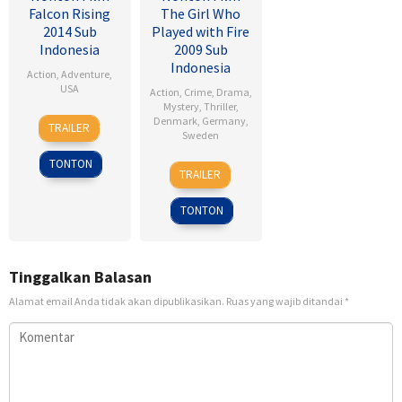
Falcon Rising
The Girl Who
2014 Sub
Played with Fire
Indonesia
2009 Sub
Indonesia
Action
,
Adventure
,
USA
Action
,
Crime
,
Drama
,
Mystery
,
Thriller
,
5
Ernie
Denmark
,
Germany
,
TRAILER
Sweden
Sep
Barbarash
2014
TONTON
18
Daniel
TRAILER
Sep
Alfredson
2009
TONTON
Tinggalkan Balasan
Alamat email Anda tidak akan dipublikasikan.
Ruas yang wajib ditandai
*