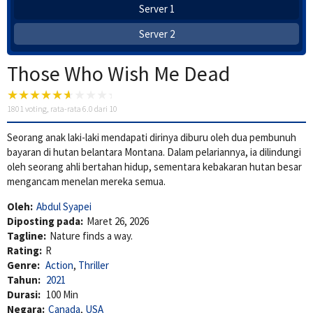
Server 1
Server 2
Those Who Wish Me Dead
1801
voting, rata-rata
6.0
dari 10
Seorang anak laki-laki mendapati dirinya diburu oleh dua pembunuh
bayaran di hutan belantara Montana. Dalam pelariannya, ia dilindungi
oleh seorang ahli bertahan hidup, sementara kebakaran hutan besar
mengancam menelan mereka semua.
Oleh:
Abdul Syapei
Diposting pada:
Maret 26, 2026
Tagline:
Nature finds a way.
Rating:
R
Genre:
Action
,
Thriller
Tahun:
2021
Durasi:
100 Min
Negara:
Canada
,
USA