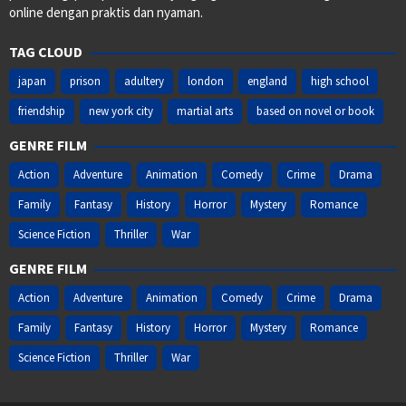
online dengan praktis dan nyaman.
TAG CLOUD
japan
prison
adultery
london
england
high school
friendship
new york city
martial arts
based on novel or book
GENRE FILM
Action
Adventure
Animation
Comedy
Crime
Drama
Family
Fantasy
History
Horror
Mystery
Romance
Science Fiction
Thriller
War
GENRE FILM
Action
Adventure
Animation
Comedy
Crime
Drama
Family
Fantasy
History
Horror
Mystery
Romance
Science Fiction
Thriller
War