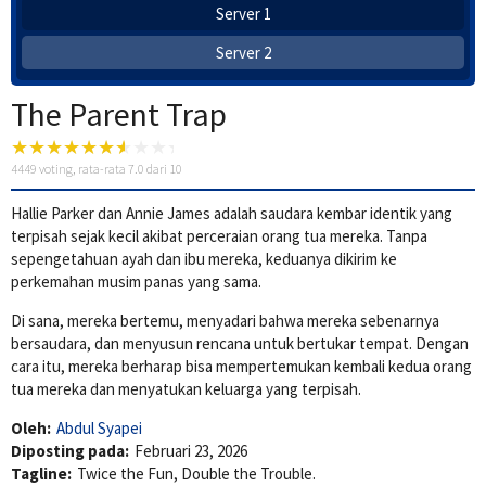
Server 1
Server 2
The Parent Trap
4449
voting, rata-rata
7.0
dari 10
Hallie Parker dan Annie James adalah saudara kembar identik yang
terpisah sejak kecil akibat perceraian orang tua mereka. Tanpa
sepengetahuan ayah dan ibu mereka, keduanya dikirim ke
perkemahan musim panas yang sama.
Di sana, mereka bertemu, menyadari bahwa mereka sebenarnya
bersaudara, dan menyusun rencana untuk bertukar tempat. Dengan
cara itu, mereka berharap bisa mempertemukan kembali kedua orang
tua mereka dan menyatukan keluarga yang terpisah.
Oleh:
Abdul Syapei
Diposting pada:
Februari 23, 2026
Tagline:
Twice the Fun, Double the Trouble.