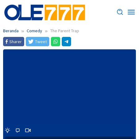
Loncat
ke
konten
Beranda
Comedy
The Parent Trap
Sharer
Tweet