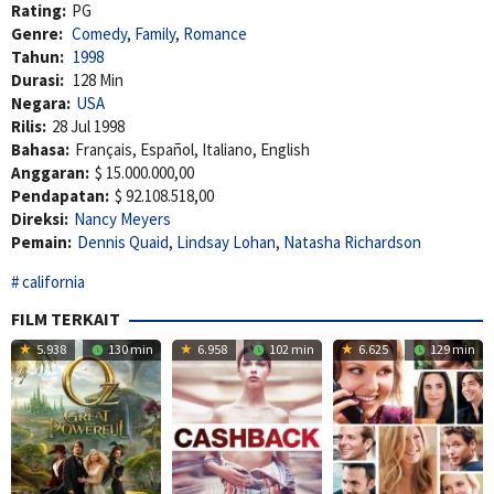
Rating:
PG
Genre:
Comedy
,
Family
,
Romance
Tahun:
1998
Durasi:
128 Min
Negara:
USA
Rilis:
28 Jul 1998
Bahasa:
Français, Español, Italiano, English
Anggaran:
$ 15.000.000,00
Pendapatan:
$ 92.108.518,00
Direksi:
Nancy Meyers
Pemain:
Dennis Quaid
,
Lindsay Lohan
,
Natasha Richardson
california
FILM TERKAIT
5.938
130 min
6.958
102 min
6.625
129 min