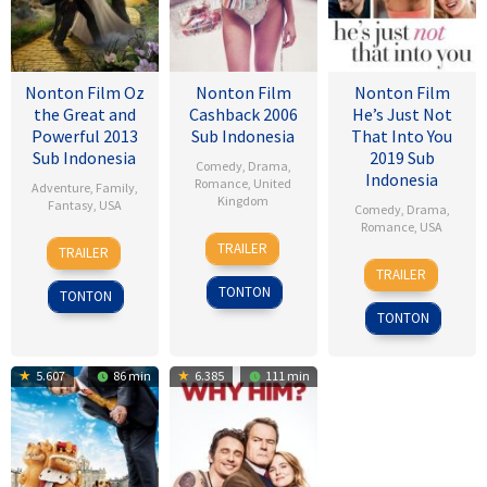
Nonton Film Oz
Nonton Film
Nonton Film
the Great and
Cashback 2006
He’s Just Not
Powerful 2013
Sub Indonesia
That Into You
Sub Indonesia
2019 Sub
Comedy
,
Drama
,
Indonesia
Romance
,
United
Adventure
,
Family
,
Kingdom
Fantasy
,
USA
Comedy
,
Drama
,
Romance
,
USA
17
Sean
7
Sam
TRAILER
TRAILER
Jan
Ellis
6
Ken
Mar
Raimi
TRAILER
2007
Feb
Kwapis
2013
TONTON
TONTON
2009
TONTON
5.607
86 min
6.385
111 min