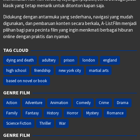
klasik yang tetap menarik untuk ditonton kapan saja.
Didukung dengan antarmuka yang sederhana, navigasi yang mudah
digunakan, dan pembaruan konten secara berkala, A-ListFilm menjadi
pilihan bagi para pecinta film yang ingin menikmati berbagai hiburan
online dengan praktis dan nyaman.
TAG CLOUD
dying and death
adultery
prison
london
england
high school
friendship
new york city
martial arts
based on novel or book
GENRE FILM
Action
Adventure
Animation
Comedy
Crime
Drama
Family
Fantasy
History
Horror
Mystery
Romance
Science Fiction
Thriller
War
GENRE FILM