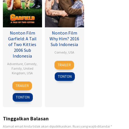
Nonton Film
Nonton Film
Garfield: A Tail
Why Him? 2016
of Two Kitties
Sub Indonesia
2006 Sub
Comedy
,
USA
Indonesia
22
John
Adventure
,
Comedy
,
TRAILER
Dec
Hamburg
Family
,
United
Kingdom
,
USA
2016
TONTON
15
Tim
TRAILER
Jun
Hill
2006
TONTON
Tinggalkan Balasan
Alamat email Anda tidak akan dipublikasikan.
Ruas yang wajib ditandai
*