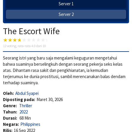
Server 1
Server 2
The Escort Wife
12
voting, rata-rata
4.0
dari 10
Seorang istri yang baru saja mengalami keguguran mengetahui
bahwa suaminya berselingkuh dengan seorang pekerja seks kelas
atas. Dihantam rasa sakit dan pengkhianatan, ia kemudian
terjerumus ke dunia prostitusi, sambil merencanakan balas dendam
terhadap suaminya.
Oleh:
Abdul Syapei
Diposting pada:
Maret 30, 2026
Genre:
Thriller
Tahun:
2022
Durasi:
68 Min
Negara:
Philippines
Rilis:
16 Sep 2022