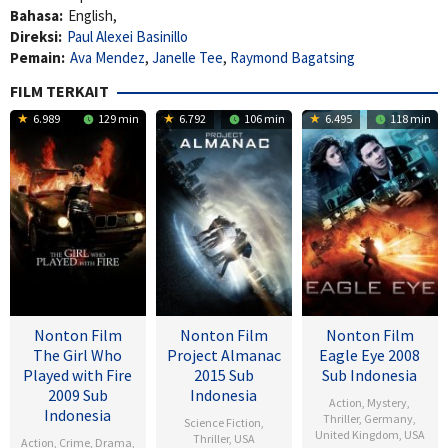
Bahasa:
English,
Direksi:
Paul Alexei Basinillo
Pemain:
Ava Mendez
,
Janelle Tee
,
Raymond Bagatsing
FILM TERKAIT
6.989
129 min
6.792
106 min
6.495
118 min
Nonton Film
Nonton Film
Nonton Film
The Girl Who
Project Almanac
Eagle Eye 2008
Played with Fire
2015 Sub
Sub Indonesia
2009 Sub
Indonesia
Action
,
Mystery
,
Indonesia
Thriller
,
Germany
,
Science Fiction
,
United Kingdom
,
USA
Thriller
,
USA
Action
,
Crime
,
Drama
,