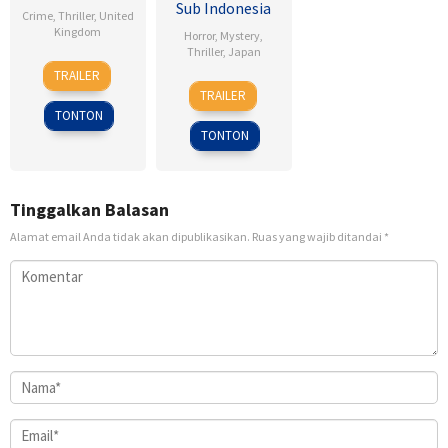
Sub Indonesia
Crime
,
Thriller
,
United
Kingdom
Horror
,
Mystery
,
Thriller
,
Japan
19
Babak
TRAILER
30
Sion
Aug
Anvari
TRAILER
Sep
Sono
2022
TONTON
2011
TONTON
Tinggalkan Balasan
Alamat email Anda tidak akan dipublikasikan.
Ruas yang wajib ditandai
*