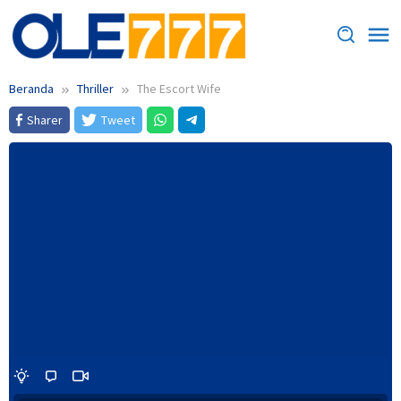
Loncat
ke
konten
Beranda
Thriller
The Escort Wife
Sharer
Tweet