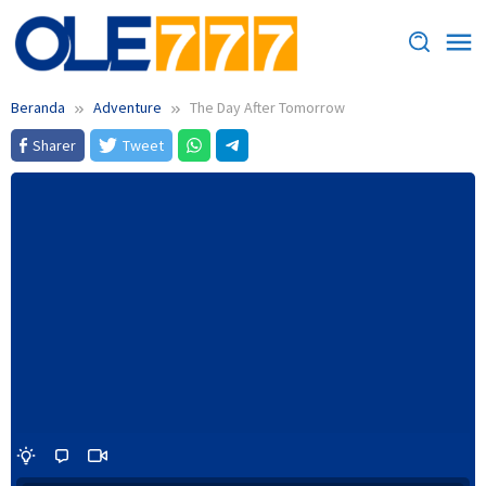
Loncat
ke
konten
Beranda
Adventure
The Day After Tomorrow
Sharer
Tweet