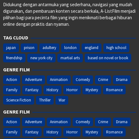
Didukung dengan antarmuka yang sederhana, navigasi yang mudah
digunakan, dan pembaruan konten secara berkala, A-ListFilm menjadi
pilihan bagi para pecinta film yang ingin menikmati berbagai hiburan
online dengan praktis dan nyaman.
TAG CLOUD
japan
prison
adultery
london
england
high school
friendship
new york city
martial arts
based on novel or book
GENRE FILM
Action
Adventure
Animation
Comedy
Crime
Drama
Family
Fantasy
History
Horror
Mystery
Romance
Science Fiction
Thriller
War
GENRE FILM
Action
Adventure
Animation
Comedy
Crime
Drama
Family
Fantasy
History
Horror
Mystery
Romance