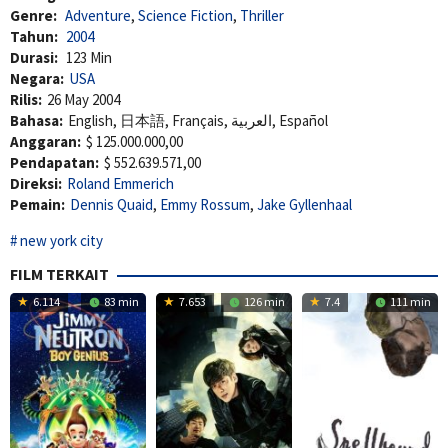
Genre:
Adventure
,
Science Fiction
,
Thriller
Tahun:
2004
Durasi:
123 Min
Negara:
USA
Rilis:
26 May 2004
Bahasa:
English, 日本語, Français, العربية, Español
Anggaran:
$ 125.000.000,00
Pendapatan:
$ 552.639.571,00
Direksi:
Roland Emmerich
Pemain:
Dennis Quaid
,
Emmy Rossum
,
Jake Gyllenhaal
new york city
FILM TERKAIT
6.114
83 min
7.653
126 min
7.4
111 min