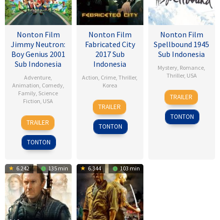
Nonton Film
Nonton Film
Nonton Film
Jimmy Neutron:
Fabricated City
Spellbound 1945
Boy Genius 2001
2017 Sub
Sub Indonesia
Sub Indonesia
Indonesia
Mystery
,
Romance
,
Thriller
,
USA
Adventure
,
Action
,
Crime
,
Thriller
,
Animation
,
Comedy
,
Korea
8
Alfred
Family
,
Science
TRAILER
Fiction
,
USA
9
Lee
Nov
Hitchcock
TRAILER
Feb
Hu-
1945
TONTON
14
John
2017
bin
TRAILER
TONTON
Dec
A.
2001
Davis
TONTON
6.242
135 min
6.344
103 min