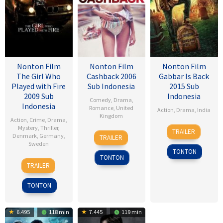
Nonton Film
Nonton Film
Nonton Film
The Girl Who
Cashback 2006
Gabbar Is Back
Played with Fire
Sub Indonesia
2015 Sub
2009 Sub
Indonesia
Comedy
,
Drama
,
Indonesia
Romance
,
United
Action
,
Drama
,
India
Kingdom
Action
,
Crime
,
Drama
,
1
Radha
Mystery
,
Thriller
,
TRAILER
17
Sean
Denmark
,
Germany
,
May
Krishna
TRAILER
Jan
Ellis
Sweden
2015
Jagarlamudi
TONTON
2007
TONTON
18
Daniel
TRAILER
Sep
Alfredson
2009
TONTON
6.495
118 min
7.445
119 min