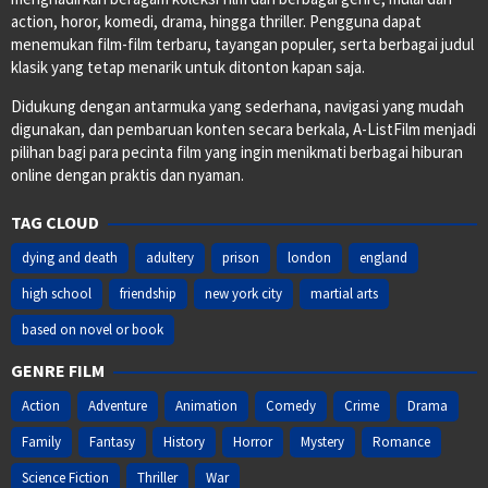
action, horor, komedi, drama, hingga thriller. Pengguna dapat
menemukan film-film terbaru, tayangan populer, serta berbagai judul
klasik yang tetap menarik untuk ditonton kapan saja.
Didukung dengan antarmuka yang sederhana, navigasi yang mudah
digunakan, dan pembaruan konten secara berkala, A-ListFilm menjadi
pilihan bagi para pecinta film yang ingin menikmati berbagai hiburan
online dengan praktis dan nyaman.
TAG CLOUD
dying and death
adultery
prison
london
england
high school
friendship
new york city
martial arts
based on novel or book
GENRE FILM
Action
Adventure
Animation
Comedy
Crime
Drama
Family
Fantasy
History
Horror
Mystery
Romance
Science Fiction
Thriller
War