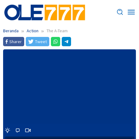
Loncat
ke
konten
Beranda
Action
The A-Team
Sharer
Tweet