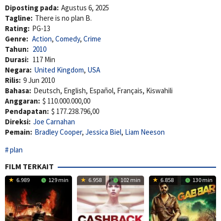
Diposting pada:
Agustus 6, 2025
Tagline:
There is no plan B.
Rating:
PG-13
Genre:
Action
,
Comedy
,
Crime
Tahun:
2010
Durasi:
117 Min
Negara:
United Kingdom
,
USA
Rilis:
9 Jun 2010
Bahasa:
Deutsch, English, Español, Français, Kiswahili
Anggaran:
$ 110.000.000,00
Pendapatan:
$ 177.238.796,00
Direksi:
Joe Carnahan
Pemain:
Bradley Cooper
,
Jessica Biel
,
Liam Neeson
plan
FILM TERKAIT
6.989
129 min
6.958
102 min
6.858
130 min