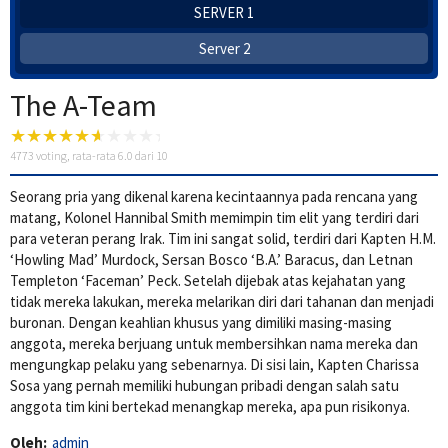
SERVER 1
Server 2
The A-Team
4773
voting, rata-rata
6.0
dari 10
Seorang pria yang dikenal karena kecintaannya pada rencana yang
matang, Kolonel Hannibal Smith memimpin tim elit yang terdiri dari
para veteran perang Irak. Tim ini sangat solid, terdiri dari Kapten H.M.
‘Howling Mad’ Murdock, Sersan Bosco ‘B.A.’ Baracus, dan Letnan
Templeton ‘Faceman’ Peck. Setelah dijebak atas kejahatan yang
tidak mereka lakukan, mereka melarikan diri dari tahanan dan menjadi
buronan. Dengan keahlian khusus yang dimiliki masing-masing
anggota, mereka berjuang untuk membersihkan nama mereka dan
mengungkap pelaku yang sebenarnya. Di sisi lain, Kapten Charissa
Sosa yang pernah memiliki hubungan pribadi dengan salah satu
anggota tim kini bertekad menangkap mereka, apa pun risikonya.
Oleh:
admin