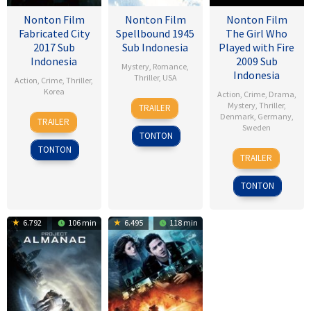
Nonton Film
Nonton Film
Nonton Film
Fabricated City
Spellbound 1945
The Girl Who
2017 Sub
Sub Indonesia
Played with Fire
Indonesia
2009 Sub
Mystery
,
Romance
,
Indonesia
Thriller
,
USA
Action
,
Crime
,
Thriller
,
Korea
Action
,
Crime
,
Drama
,
8
Alfred
Mystery
,
Thriller
,
TRAILER
9
Lee
Nov
Hitchcock
Denmark
,
Germany
,
TRAILER
Sweden
Feb
Hu-
1945
TONTON
2017
bin
TONTON
18
Daniel
TRAILER
Sep
Alfredson
2009
TONTON
6.792
106 min
6.495
118 min