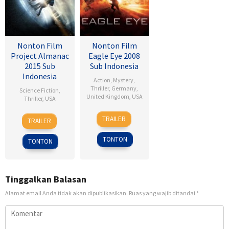
Nonton Film
Nonton Film
Project Almanac
Eagle Eye 2008
2015 Sub
Sub Indonesia
Indonesia
Action
,
Mystery
,
Thriller
,
Germany
,
Science Fiction
,
United Kingdom
,
USA
Thriller
,
USA
25
D.J.
28
Dean
TRAILER
TRAILER
Sep
Caruso
Jan
Israelite
2008
2015
TONTON
TONTON
Tinggalkan Balasan
Alamat email Anda tidak akan dipublikasikan.
Ruas yang wajib ditandai
*