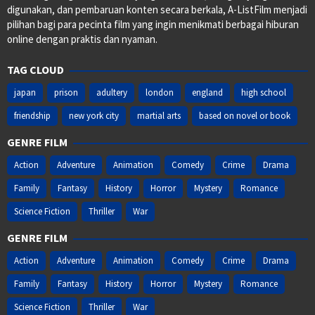
digunakan, dan pembaruan konten secara berkala, A-ListFilm menjadi
pilihan bagi para pecinta film yang ingin menikmati berbagai hiburan
online dengan praktis dan nyaman.
TAG CLOUD
japan
prison
adultery
london
england
high school
friendship
new york city
martial arts
based on novel or book
GENRE FILM
Action
Adventure
Animation
Comedy
Crime
Drama
Family
Fantasy
History
Horror
Mystery
Romance
Science Fiction
Thriller
War
GENRE FILM
Action
Adventure
Animation
Comedy
Crime
Drama
Family
Fantasy
History
Horror
Mystery
Romance
Science Fiction
Thriller
War