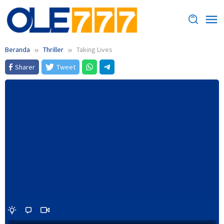
Loncat
ke
konten
Beranda
Thriller
Taking Lives
Sharer
Tweet