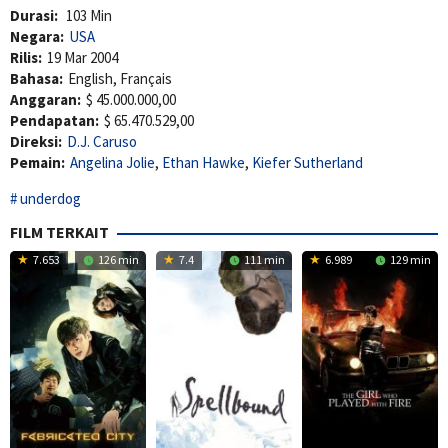
Durasi:
103 Min
Negara:
USA
Rilis:
19 Mar 2004
Bahasa:
English, Français
Anggaran:
$ 45.000.000,00
Pendapatan:
$ 65.470.529,00
Direksi:
D.J. Caruso
Pemain:
Angelina Jolie
,
Ethan Hawke
,
Kiefer Sutherland
underdog
FILM TERKAIT
7.653
126 min
7.4
111 min
6.989
129 min