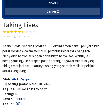
Server 1
Server 2
Taking Lives
1724
voting, rata-rata
6.0
dari 10
Illeana Scott, seorang profiler FBI, diminta membantu penyelidikan
polisi Montreal dalam memburu pembunuh berantai yang licik.
Menyadari bahwa serangan berikutnya hanya soal waktu, ia
menggantungkan harapan pada seorang pegawai museum yang
diduga menjadi satu-satunya orang yang pernah melihat pelaku
secara langsung.
Oleh:
Abdul Syapei
Diposting pada:
Maret 30, 2026
Tagline:
He would kill to be you.
Rating:
R
Genre:
Thriller
Tahun:
2004