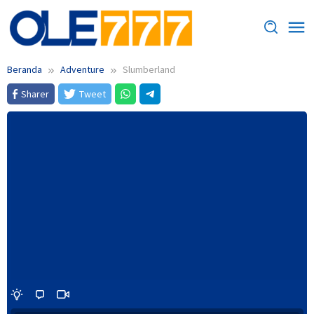
Loncat
ke
konten
Beranda
Adventure
Slumberland
Sharer
Tweet