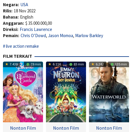
Negara:
USA
Rilis:
18 Nov 2022
Bahasa:
English
Anggaran:
$ 35.000.000,00
Direksi:
Francis Lawrence
Pemain:
Chris O’Dowd
,
Jason Momoa
,
Marlow Barkley
live action remake
FILM TERKAIT
7.438
78 min
6.114
83 min
6.242
135 min
Nonton Film
Nonton Film
Nonton Film