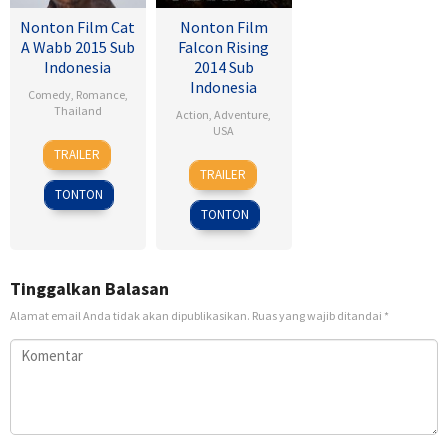
Nonton Film Cat
Nonton Film
A Wabb 2015 Sub
Falcon Rising
Indonesia
2014 Sub
Indonesia
Comedy
,
Romance
,
Thailand
Action
,
Adventure
,
USA
4
Nareubadee
TRAILER
5
Ernie
Mar
Wetchakam
TRAILER
Sep
Barbarash
2015
TONTON
2014
TONTON
Tinggalkan Balasan
Alamat email Anda tidak akan dipublikasikan.
Ruas yang wajib ditandai
*