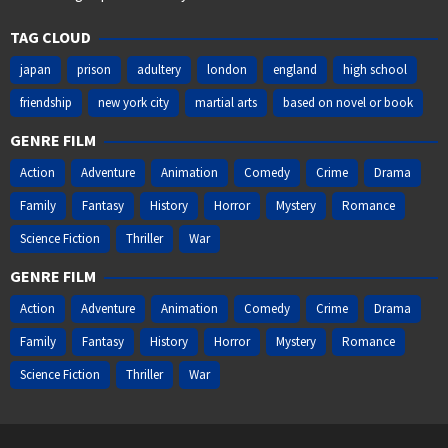
TAG CLOUD
japan
prison
adultery
london
england
high school
friendship
new york city
martial arts
based on novel or book
GENRE FILM
Action
Adventure
Animation
Comedy
Crime
Drama
Family
Fantasy
History
Horror
Mystery
Romance
Science Fiction
Thriller
War
GENRE FILM
Action
Adventure
Animation
Comedy
Crime
Drama
Family
Fantasy
History
Horror
Mystery
Romance
Science Fiction
Thriller
War