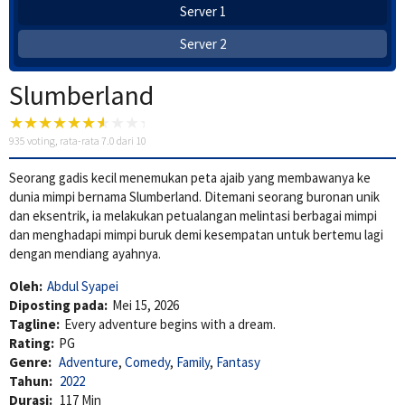
Server 1
Server 2
Slumberland
935
voting, rata-rata
7.0
dari 10
Seorang gadis kecil menemukan peta ajaib yang membawanya ke
dunia mimpi bernama Slumberland. Ditemani seorang buronan unik
dan eksentrik, ia melakukan petualangan melintasi berbagai mimpi
dan menghadapi mimpi buruk demi kesempatan untuk bertemu lagi
dengan mendiang ayahnya.
Oleh:
Abdul Syapei
Diposting pada:
Mei 15, 2026
Tagline:
Every adventure begins with a dream.
Rating:
PG
Genre:
Adventure
,
Comedy
,
Family
,
Fantasy
Tahun:
2022
Durasi:
117 Min