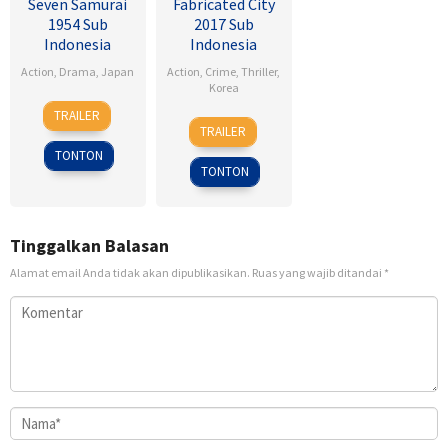
Seven Samurai
Fabricated City
1954 Sub
2017 Sub
Indonesia
Indonesia
Action
,
Drama
,
Japan
Action
,
Crime
,
Thriller
,
Korea
26
Akira
TRAILER
9
Lee
Apr
Kurosawa
TRAILER
Feb
Hu-
1954
TONTON
2017
bin
TONTON
Tinggalkan Balasan
Alamat email Anda tidak akan dipublikasikan.
Ruas yang wajib ditandai
*