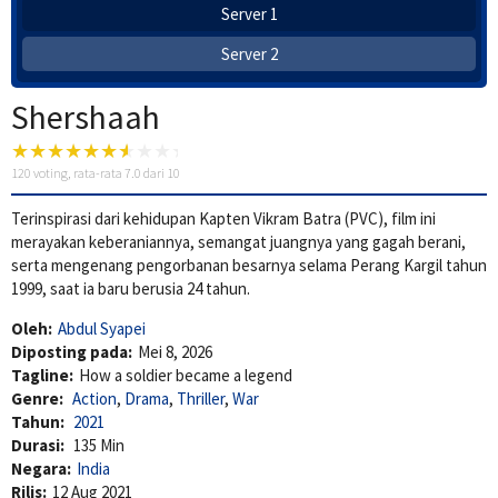
Server 1
Server 2
Shershaah
120
voting, rata-rata
7.0
dari 10
Terinspirasi dari kehidupan Kapten Vikram Batra (PVC), film ini
merayakan keberaniannya, semangat juangnya yang gagah berani,
serta mengenang pengorbanan besarnya selama Perang Kargil tahun
1999, saat ia baru berusia 24 tahun.
Oleh:
Abdul Syapei
Diposting pada:
Mei 8, 2026
Tagline:
How a soldier became a legend
Genre:
Action
,
Drama
,
Thriller
,
War
Tahun:
2021
Durasi:
135 Min
Negara:
India
Rilis:
12 Aug 2021