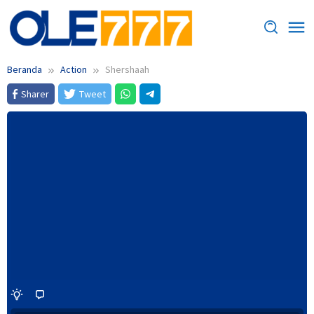
Loncat
ke
konten
Beranda
Action
Shershaah
Sharer
Tweet