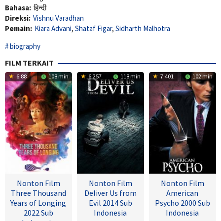
Bahasa:
हिन्दी
Direksi:
Vishnu Varadhan
Pemain:
Kiara Advani
,
Shataf Figar
,
Sidharth Malhotra
biography
FILM TERKAIT
6.88
108 min
6.257
118 min
7.401
102 min
Nonton Film
Nonton Film
Nonton Film
Three Thousand
Deliver Us from
American
Years of Longing
Evil 2014 Sub
Psycho 2000 Sub
2022 Sub
Indonesia
Indonesia