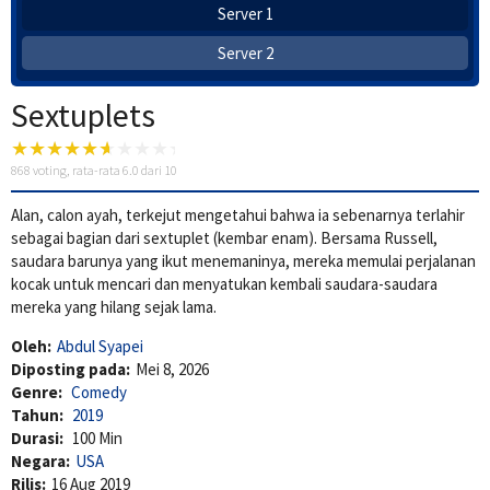
Server 1
Server 2
Sextuplets
868
voting, rata-rata
6.0
dari 10
Alan, calon ayah, terkejut mengetahui bahwa ia sebenarnya terlahir
sebagai bagian dari sextuplet (kembar enam). Bersama Russell,
saudara barunya yang ikut menemaninya, mereka memulai perjalanan
kocak untuk mencari dan menyatukan kembali saudara-saudara
mereka yang hilang sejak lama.
Oleh:
Abdul Syapei
Diposting pada:
Mei 8, 2026
Genre:
Comedy
Tahun:
2019
Durasi:
100 Min
Negara:
USA
Rilis:
16 Aug 2019