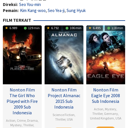
Direksi:
Seo You-min
Pemain:
Kim Kang-woo
,
Seo Yea-ji
,
Sung Hyuk
FILM TERKAIT
6.989
129 min
6.792
106 min
6.495
118 min
Nonton Film
Nonton Film
Nonton Film
The Girl Who
Project Almanac
Eagle Eye 2008
Played with Fire
2015 Sub
Sub Indonesia
2009 Sub
Indonesia
Action
,
Mystery
,
Indonesia
Thriller
,
Germany
,
Science Fiction
,
United Kingdom
,
USA
Thriller
,
USA
Action
,
Crime
,
Drama
,
Mystery
,
Thriller
,
25
D.J.