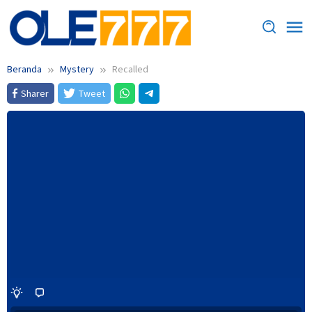
Loncat
ke
konten
Beranda
Mystery
Recalled
Sharer
Tweet