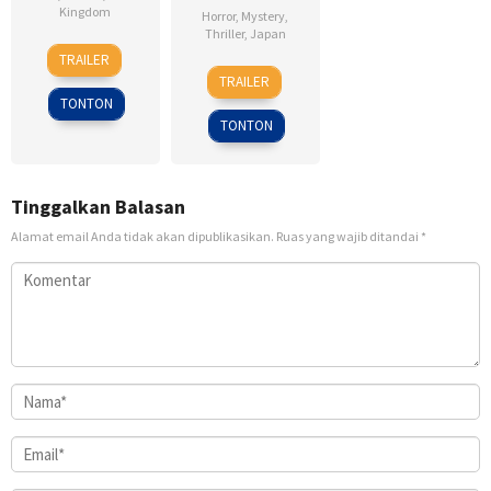
Kingdom
Horror
,
Mystery
,
Thriller
,
Japan
19
Babak
TRAILER
30
Sion
Aug
Anvari
TRAILER
Sep
Sono
2022
TONTON
2011
TONTON
Tinggalkan Balasan
Alamat email Anda tidak akan dipublikasikan.
Ruas yang wajib ditandai
*