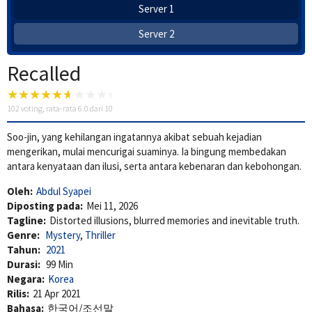
Server 1
Server 2
Recalled
102
voting, rata-rata
6.0
dari 10
Soo-jin, yang kehilangan ingatannya akibat sebuah kejadian
mengerikan, mulai mencurigai suaminya. Ia bingung membedakan
antara kenyataan dan ilusi, serta antara kebenaran dan kebohongan.
Oleh:
Abdul Syapei
Diposting pada:
Mei 11, 2026
Tagline:
Distorted illusions, blurred memories and inevitable truth.
Genre:
Mystery
,
Thriller
Tahun:
2021
Durasi:
99 Min
Negara:
Korea
Rilis:
21 Apr 2021
Bahasa:
한국어/조선말