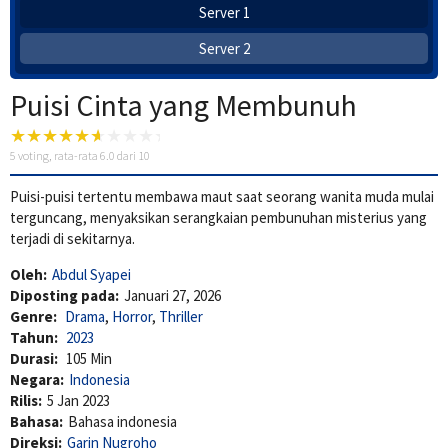
Server 1
Server 2
Puisi Cinta yang Membunuh
5
voting, rata-rata
6.0
dari 10
Puisi-puisi tertentu membawa maut saat seorang wanita muda mulai
terguncang, menyaksikan serangkaian pembunuhan misterius yang
terjadi di sekitarnya.
Oleh:
Abdul Syapei
Diposting pada:
Januari 27, 2026
Genre:
Drama
,
Horror
,
Thriller
Tahun:
2023
Durasi:
105 Min
Negara:
Indonesia
Rilis:
5 Jan 2023
Bahasa:
Bahasa indonesia
Direksi:
Garin Nugroho