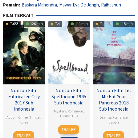
Pemain:
Baskara Mahendra
,
Mawar Eva De Jongh
,
Raihaanun
FILM TERKAIT
7.653
126 min
7.4
111 min
7
115 min
Nonton Film
Nonton Film
Nonton Film Let
Fabricated City
Spellbound 1945
Me Eat Your
2017 Sub
Sub Indonesia
Pancreas 2018
Indonesia
Sub Indonesia
Mystery
,
Romance
,
Thriller
,
USA
Action
,
Crime
,
Thriller
,
Drama
,
Romance
,
Korea
Japan
8
Alfred
TRAILER
9
Lee
28
Sho
Nov
Hitchcock
TRAILER
TRAILER