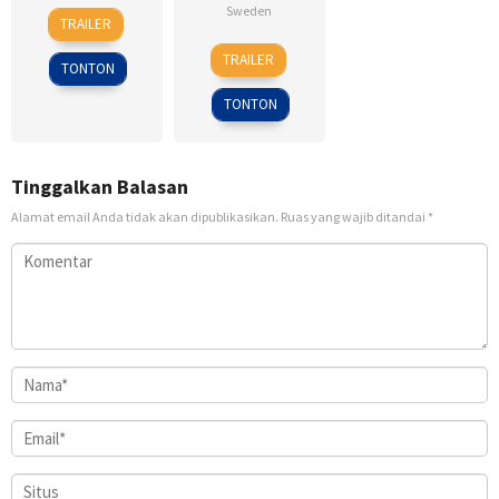
6
Ken
Sweden
TRAILER
Feb
Kwapis
18
Daniel
2009
TRAILER
TONTON
Sep
Alfredson
2009
TONTON
Tinggalkan Balasan
Alamat email Anda tidak akan dipublikasikan.
Ruas yang wajib ditandai
*