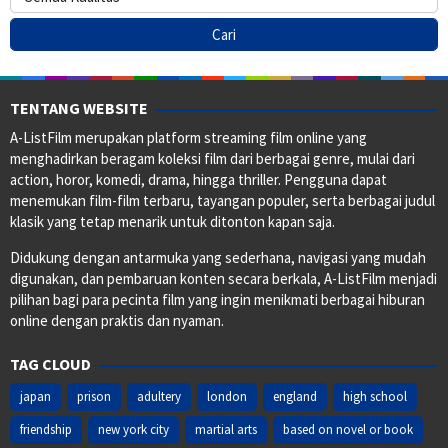
TENTANG WEBSITE
A-ListFilm merupakan platform streaming film online yang
menghadirkan beragam koleksi film dari berbagai genre, mulai dari
action, horor, komedi, drama, hingga thriller. Pengguna dapat
menemukan film-film terbaru, tayangan populer, serta berbagai judul
klasik yang tetap menarik untuk ditonton kapan saja.
Didukung dengan antarmuka yang sederhana, navigasi yang mudah
digunakan, dan pembaruan konten secara berkala, A-ListFilm menjadi
pilihan bagi para pecinta film yang ingin menikmati berbagai hiburan
online dengan praktis dan nyaman.
TAG CLOUD
japan
prison
adultery
london
england
high school
friendship
new york city
martial arts
based on novel or book