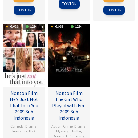
Feb
Hu-
Jul
Tsukikawa
1945
TONTON
2017
bin
2017
TONTON
TONTON
6.626
129 min
6.989
129 min
Nonton Film
Nonton Film
He’s Just Not
The Girl Who
That Into You
Played with Fire
2009 Sub
2009 Sub
Indonesia
Indonesia
Comedy
,
Drama
,
Action
,
Crime
,
Drama
,
Romance
,
USA
Mystery
,
Thriller
,
Denmark
,
Germany
,