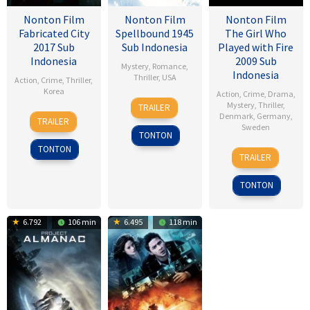
Nonton Film
Nonton Film
Nonton Film
Fabricated City
Spellbound 1945
The Girl Who
2017 Sub
Sub Indonesia
Played with Fire
Indonesia
2009 Sub
Mystery
,
Romance
,
Indonesia
Thriller
,
USA
Action
,
Crime
,
Thriller
,
Korea
Action
,
Crime
,
Drama
,
8
Alfred
Mystery
,
Thriller
,
TRAILER
9
Lee
Nov
Hitchcock
Denmark
,
Germany
,
TRAILER
Sweden
Feb
Hu-
1945
TONTON
2017
bin
TONTON
18
Daniel
TRAILER
Sep
Alfredson
2009
TONTON
6.792
106 min
6.495
118 min