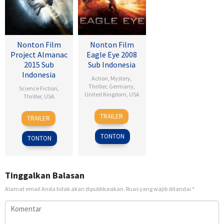
Nonton Film
Nonton Film
Project Almanac
Eagle Eye 2008
2015 Sub
Sub Indonesia
Indonesia
Action
,
Mystery
,
Thriller
,
Germany
,
Science Fiction
,
United Kingdom
,
USA
Thriller
,
USA
25
D.J.
28
Dean
TRAILER
TRAILER
Sep
Caruso
Jan
Israelite
2008
2015
TONTON
TONTON
Tinggalkan Balasan
Alamat email Anda tidak akan dipublikasikan.
Ruas yang wajib ditandai
*