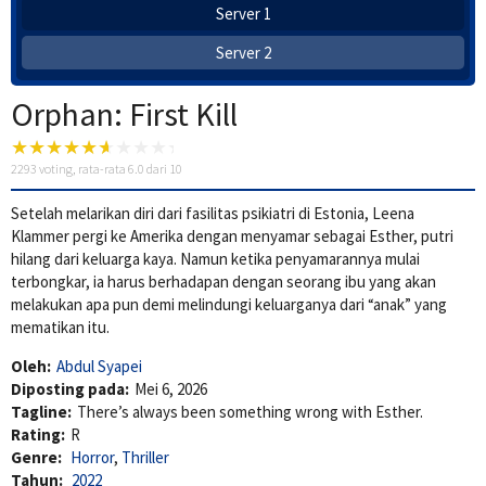
Server 1
Server 2
Orphan: First Kill
2293
voting, rata-rata
6.0
dari 10
Setelah melarikan diri dari fasilitas psikiatri di Estonia, Leena
Klammer pergi ke Amerika dengan menyamar sebagai Esther, putri
hilang dari keluarga kaya. Namun ketika penyamarannya mulai
terbongkar, ia harus berhadapan dengan seorang ibu yang akan
melakukan apa pun demi melindungi keluarganya dari “anak” yang
mematikan itu.
Oleh:
Abdul Syapei
Diposting pada:
Mei 6, 2026
Tagline:
There’s always been something wrong with Esther.
Rating:
R
Genre:
Horror
,
Thriller
Tahun:
2022