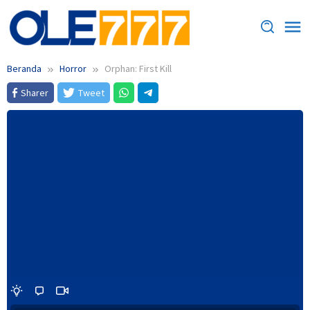
Loncat
ke
konten
Beranda
Horror
Orphan: First Kill
Sharer
Tweet