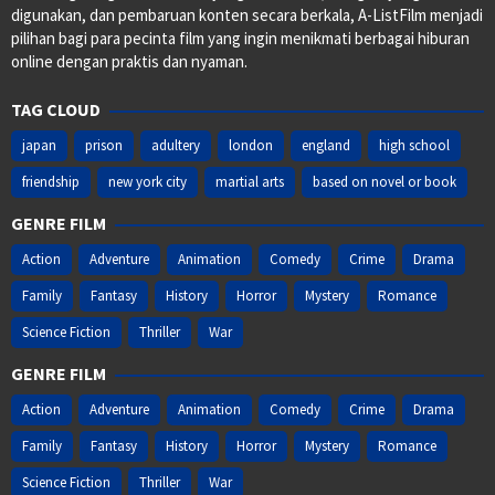
digunakan, dan pembaruan konten secara berkala, A-ListFilm menjadi
pilihan bagi para pecinta film yang ingin menikmati berbagai hiburan
online dengan praktis dan nyaman.
TAG CLOUD
japan
prison
adultery
london
england
high school
friendship
new york city
martial arts
based on novel or book
GENRE FILM
Action
Adventure
Animation
Comedy
Crime
Drama
Family
Fantasy
History
Horror
Mystery
Romance
Science Fiction
Thriller
War
GENRE FILM
Action
Adventure
Animation
Comedy
Crime
Drama
Family
Fantasy
History
Horror
Mystery
Romance
Science Fiction
Thriller
War