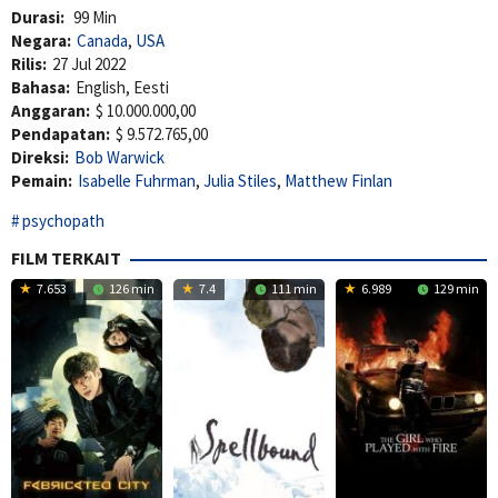
Durasi:
99 Min
Negara:
Canada
,
USA
Rilis:
27 Jul 2022
Bahasa:
English, Eesti
Anggaran:
$ 10.000.000,00
Pendapatan:
$ 9.572.765,00
Direksi:
Bob Warwick
Pemain:
Isabelle Fuhrman
,
Julia Stiles
,
Matthew Finlan
psychopath
FILM TERKAIT
7.653
126 min
7.4
111 min
6.989
129 min