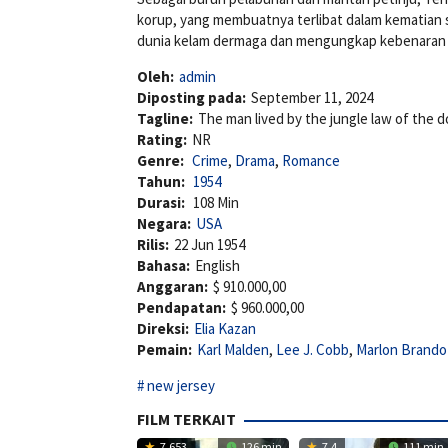
korup, yang membuatnya terlibat dalam kematian 
dunia kelam dermaga dan mengungkap kebenaran t
Oleh:
admin
Diposting pada:
September 11, 2024
Tagline:
The man lived by the jungle law of the d
Rating:
NR
Genre:
Crime
,
Drama
,
Romance
Tahun:
1954
Durasi:
108 Min
Negara:
USA
Rilis:
22 Jun 1954
Bahasa:
English
Anggaran:
$ 910.000,00
Pendapatan:
$ 960.000,00
Direksi:
Elia Kazan
Pemain:
Karl Malden
,
Lee J. Cobb
,
Marlon Brando
new jersey
FILM TERKAIT
7.653
126 min
7.4
111 min