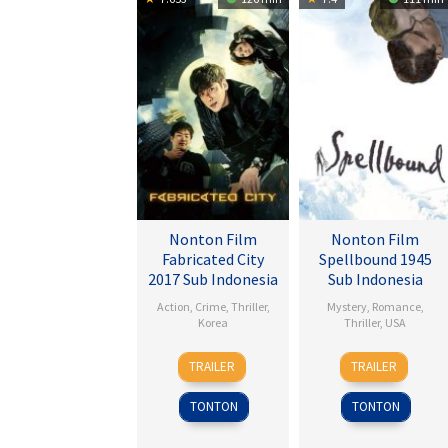
Nonton Film
Nonton Film
Fabricated City
Spellbound 1945
2017 Sub Indonesia
Sub Indonesia
Action
,
Crime
,
Thriller
,
Mystery
,
Romance
,
Korea
Thriller
,
USA
9
Lee
8
Alfred
TRAILER
TRAILER
Feb
Hu-
Nov
Hitchcock
2017
bin
1945
TONTON
TONTON