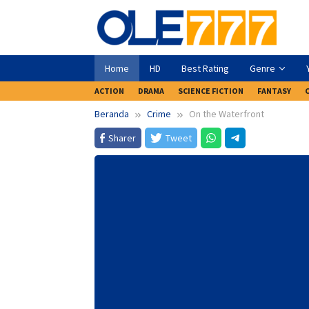
Loncat
ke
konten
Home
HD
Best Rating
Genre
ACTION
DRAMA
SCIENCE FICTION
FANTASY
Beranda
Crime
On the Waterfront
Sharer
Tweet