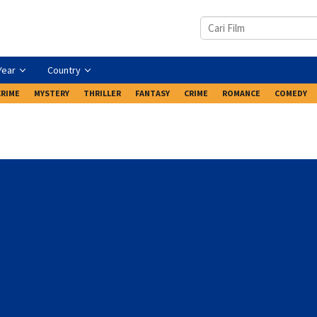
Year
Country
CRIME
MYSTERY
THRILLER
FANTASY
CRIME
ROMANCE
COMEDY