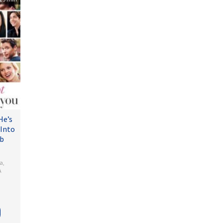
He’s
 Into
ub
a
,
A
is