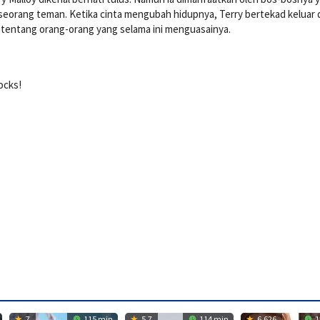
seorang teman. Ketika cinta mengubah hidupnya, Terry bertekad keluar d
entang orang-orang yang selama ini menguasainya.
ocks!
7
115 min
5.7
114 min
6.626
1