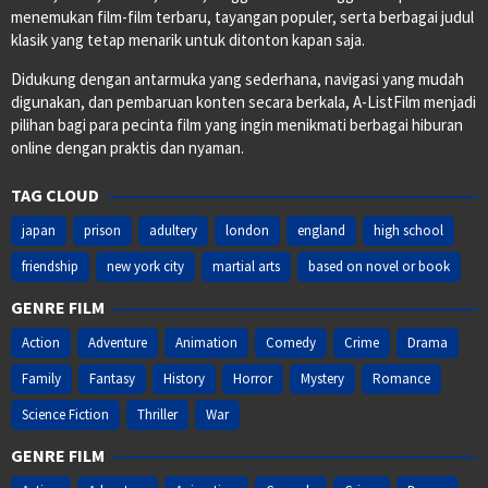
menemukan film-film terbaru, tayangan populer, serta berbagai judul
klasik yang tetap menarik untuk ditonton kapan saja.
Didukung dengan antarmuka yang sederhana, navigasi yang mudah
digunakan, dan pembaruan konten secara berkala, A-ListFilm menjadi
pilihan bagi para pecinta film yang ingin menikmati berbagai hiburan
online dengan praktis dan nyaman.
TAG CLOUD
japan
prison
adultery
london
england
high school
friendship
new york city
martial arts
based on novel or book
GENRE FILM
Action
Adventure
Animation
Comedy
Crime
Drama
Family
Fantasy
History
Horror
Mystery
Romance
Science Fiction
Thriller
War
GENRE FILM