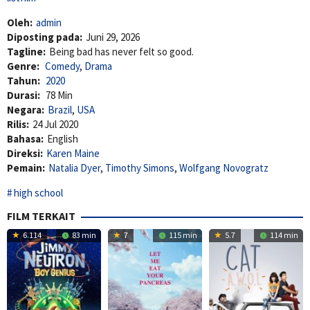
Oleh:
admin
Diposting pada:
Juni 29, 2026
Tagline:
Being bad has never felt so good.
Genre:
Comedy
,
Drama
Tahun:
2020
Durasi:
78 Min
Negara:
Brazil
,
USA
Rilis:
24 Jul 2020
Bahasa:
English
Direksi:
Karen Maine
Pemain:
Natalia Dyer
,
Timothy Simons
,
Wolfgang Novogratz
high school
FILM TERKAIT
6.114
83 min
7
115 min
5.7
114 min