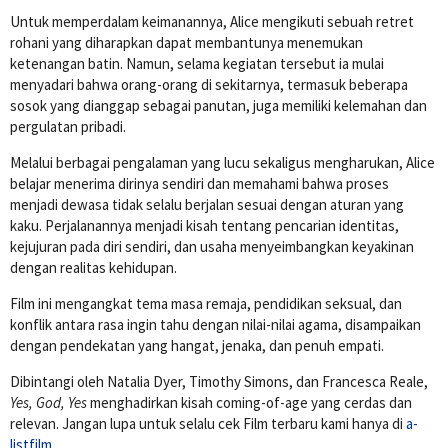
Untuk memperdalam keimanannya, Alice mengikuti sebuah retret
rohani yang diharapkan dapat membantunya menemukan
ketenangan batin. Namun, selama kegiatan tersebut ia mulai
menyadari bahwa orang-orang di sekitarnya, termasuk beberapa
sosok yang dianggap sebagai panutan, juga memiliki kelemahan dan
pergulatan pribadi.
Melalui berbagai pengalaman yang lucu sekaligus mengharukan, Alice
belajar menerima dirinya sendiri dan memahami bahwa proses
menjadi dewasa tidak selalu berjalan sesuai dengan aturan yang
kaku. Perjalanannya menjadi kisah tentang pencarian identitas,
kejujuran pada diri sendiri, dan usaha menyeimbangkan keyakinan
dengan realitas kehidupan.
Film ini mengangkat tema masa remaja, pendidikan seksual, dan
konflik antara rasa ingin tahu dengan nilai-nilai agama, disampaikan
dengan pendekatan yang hangat, jenaka, dan penuh empati.
Dibintangi oleh
Natalia Dyer
,
Timothy Simons
, dan
Francesca Reale
,
Yes, God, Yes
menghadirkan kisah coming-of-age yang cerdas dan
relevan. Jangan lupa untuk selalu cek Film terbaru kami hanya di
a-
listfilm