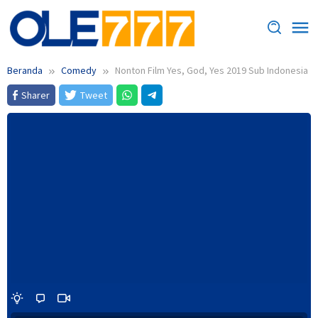
Loncat
ke
konten
Beranda
Comedy
Nonton Film Yes, God, Yes 2019 Sub Indonesia
Sharer
Tweet