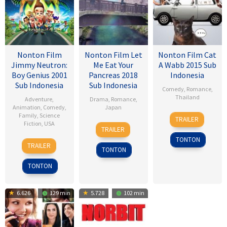
Nonton Film
Nonton Film Let
Nonton Film Cat
Jimmy Neutron:
Me Eat Your
A Wabb 2015 Sub
Boy Genius 2001
Pancreas 2018
Indonesia
Sub Indonesia
Sub Indonesia
Comedy
,
Romance
,
Thailand
Adventure
,
Drama
,
Romance
,
Animation
,
Comedy
,
Japan
4
Nareubadee
Family
,
Science
TRAILER
Fiction
,
USA
28
Sho
Mar
Wetchakam
TRAILER
Jul
Tsukikawa
2015
TONTON
14
John
2017
TRAILER
TONTON
Dec
A.
2001
Davis
TONTON
6.626
129 min
5.728
102 min