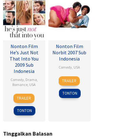
Nonton Film
Nonton Film
He’s Just Not
Norbit 2007 Sub
That Into You
Indonesia
2009 Sub
Comedy
,
USA
Indonesia
8
Brian
Comedy
,
Drama
,
TRAILER
Feb
Robbins
Romance
,
USA
2007
TONTON
6
Ken
TRAILER
Feb
Kwapis
2009
TONTON
Tinggalkan Balasan