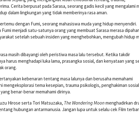
ima. Cerita berpusat pada Sarasa, seorang gadis kecil yang mengalami 
hidup dalam lingkungan yang tidak memberinya rasa aman.
bertemu dengan Fumi, seorang mahasiswa muda yang hidup menyendiri.
n Fumi menjadi satu-satunya orang yang membuat Sarasa merasa dipaham
syarakat setelah sebuah insiden yang menghebohkan, mengubah hidup 
sa masih dibayangi oleh peristiwa masa lalu tersebut. Ketika takdir
 harus menghadapi luka lama, prasangka sosial, dan kenyataan yang s
ak orang.
mpertanyakan kebenaran tentang masa lalunya dan berusaha memahami
i mengeksplorasi tema kesepian, trauma psikologis, penghakiman sosial
ang benar-benar memahami dirinya.
uzu Hirose
serta
Tori Matsuzaka
,
The Wandering Moon
menghadirkan dr
ntang hubungan antarmanusia. Jangan lupa untuk selalu cek Film terbar