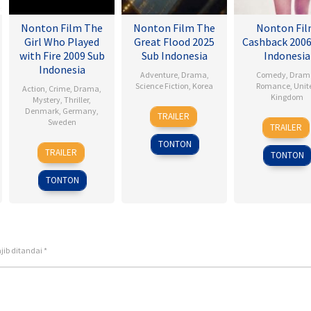
Nonton Film The
Nonton Film The
Nonton Fi
Girl Who Played
Great Flood 2025
Cashback 2006
with Fire 2009 Sub
Sub Indonesia
Indonesia
Indonesia
Adventure
,
Drama
,
Comedy
,
Dram
Science Fiction
,
Korea
Romance
,
Unit
Action
,
Crime
,
Drama
,
Kingdom
Mystery
,
Thriller
,
18
Kim
Denmark
,
Germany
,
TRAILER
17
Sean
Sweden
Sep
Byung-
TRAILER
Jan
Ellis
2025
woo
TONTON
18
Daniel
2007
TRAILER
TONTON
Sep
Alfredson
2009
TONTON
jib ditandai
*