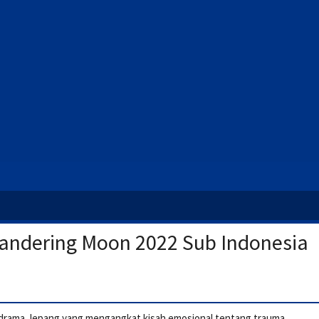
andering Moon 2022 Sub Indonesia
m drama Jepang yang mengangkat kisah emosional tentang trauma,