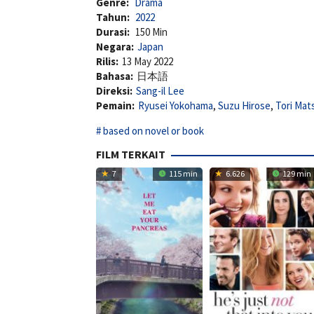
Genre:
Drama
Tahun:
2022
Durasi:
150 Min
Negara:
Japan
Rilis:
13 May 2022
Bahasa:
日本語
Direksi:
Sang-il Lee
Pemain:
Ryusei Yokohama
,
Suzu Hirose
,
Tori Mat
based on novel or book
FILM TERKAIT
7
115 min
6.626
129 min