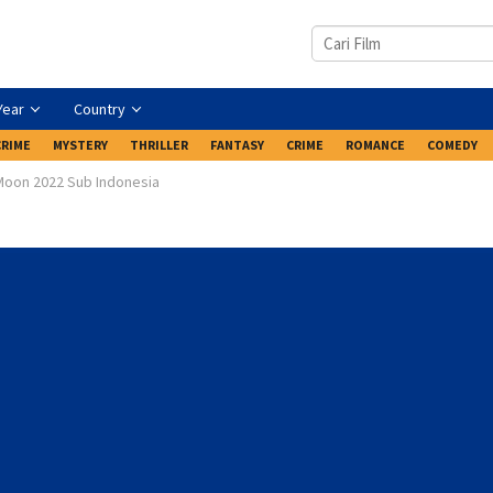
Year
Country
CRIME
MYSTERY
THRILLER
FANTASY
CRIME
ROMANCE
COMEDY
Moon 2022 Sub Indonesia