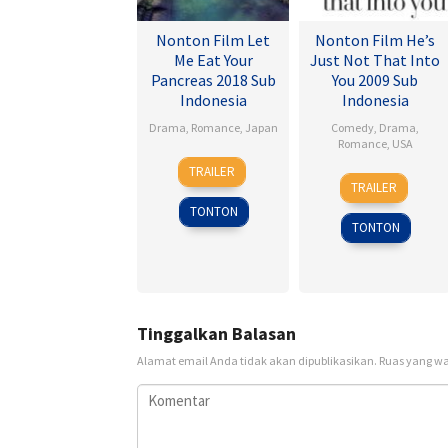
Nonton Film Let
Nonton Film He’s
Me Eat Your
Just Not That Into
Pancreas 2018 Sub
You 2009 Sub
Indonesia
Indonesia
Drama
,
Romance
,
Japan
Comedy
,
Drama
,
Romance
,
USA
28
Sho
TRAILER
6
Ken
Jul
Tsukikawa
TRAILER
Feb
Kwapis
2017
TONTON
2009
TONTON
Tinggalkan Balasan
Alamat email Anda tidak akan dipublikasikan.
Ruas yang wa