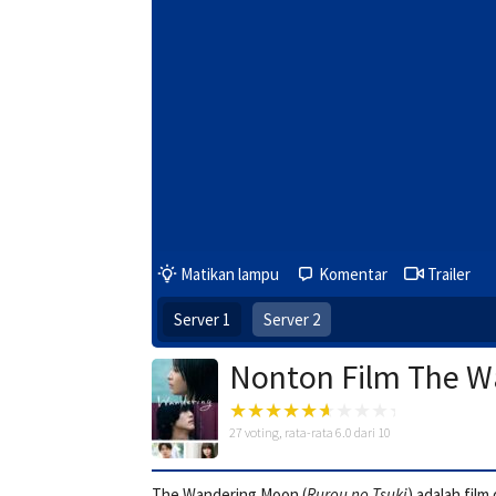
Matikan lampu
Komentar
Trailer
Server 1
Server 2
Nonton Film The W
27
voting, rata-rata
6.0
dari 10
The Wandering Moon (
Rurou no Tsuki
) adalah fil