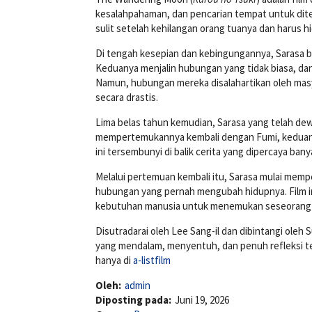
kesalahpahaman, dan pencarian tempat untuk diter
sulit setelah kehilangan orang tuanya dan harus 
Di tengah kesepian dan kebingungannya, Sarasa 
Keduanya menjalin hubungan yang tidak biasa, da
Namun, hubungan mereka disalahartikan oleh ma
secara drastis.
Lima belas tahun kemudian, Sarasa yang telah dewa
mempertemukannya kembali dengan Fumi, keduanya
ini tersembunyi di balik cerita yang dipercaya bany
Melalui pertemuan kembali itu, Sarasa mulai me
hubungan yang pernah mengubah hidupnya. Film in
kebutuhan manusia untuk menemukan seseorang y
Disutradarai oleh
Lee Sang-il
dan dibintangi oleh
S
yang mendalam, menyentuh, dan penuh refleksi te
hanya di
a-listfilm
Oleh:
admin
Diposting pada:
Juni 19, 2026