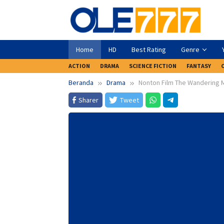
Loncat
ke
konten
Home
HD
Best Rating
Genre
ACTION
DRAMA
SCIENCE FICTION
FANTASY
Beranda
Drama
Nonton Film The Wandering 
Sharer
Tweet