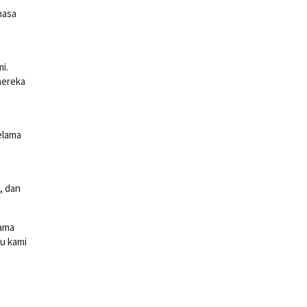
masa
i.
mereka
elama
, dan
ama
u kami