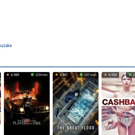
suzaka
6.989
129 min
5.987
107 min
6.958
1