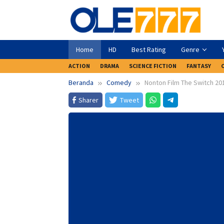
Loncat
ke
konten
Home
HD
Best Rating
Genre
ACTION
DRAMA
SCIENCE FICTION
FANTASY
Beranda
Comedy
Nonton Film The Switch 20
Sharer
Tweet