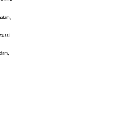
malam,
tuasi
ndam,