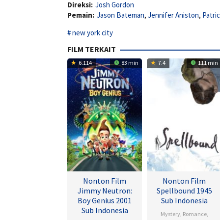
Direksi:
Josh Gordon
Pemain:
Jason Bateman
,
Jennifer Aniston
,
Patri
new york city
FILM TERKAIT
6.114
83 min
7.4
111 min
Nonton Film
Nonton Film
Jimmy Neutron:
Spellbound 1945
Boy Genius 2001
Sub Indonesia
Sub Indonesia
Mystery
,
Romance
,