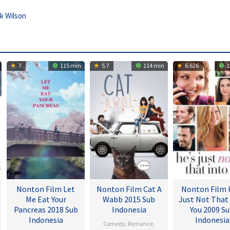
ck Wilson
7
115 min
5.7
114 min
6.626
1
Nonton Film Let
Nonton Film Cat A
Nonton Film 
Me Eat Your
Wabb 2015 Sub
Just Not That
Pancreas 2018 Sub
Indonesia
You 2009 S
Indonesia
Indonesia
Comedy
,
Romance
,