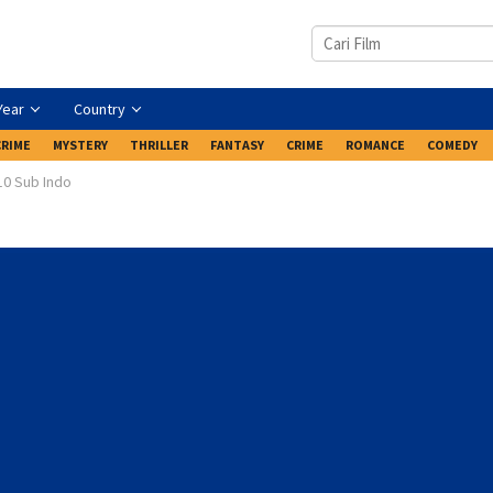
Year
Country
CRIME
MYSTERY
THRILLER
FANTASY
CRIME
ROMANCE
COMEDY
10 Sub Indo