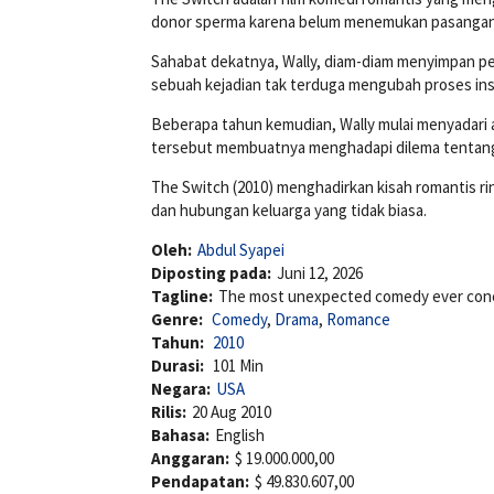
donor sperma karena belum menemukan pasangan
Sahabat dekatnya, Wally, diam-diam menyimpan p
sebuah kejadian tak terduga mengubah proses in
Beberapa tahun kemudian, Wally mulai menyadari ad
tersebut membuatnya menghadapi dilema tentang 
The Switch (2010) menghadirkan kisah romantis 
dan hubungan keluarga yang tidak biasa.
Oleh:
Abdul Syapei
Diposting pada:
Juni 12, 2026
Tagline:
The most unexpected comedy ever con
Genre:
Comedy
,
Drama
,
Romance
Tahun:
2010
Durasi:
101 Min
Negara:
USA
Rilis:
20 Aug 2010
Bahasa:
English
Anggaran:
$ 19.000.000,00
Pendapatan:
$ 49.830.607,00