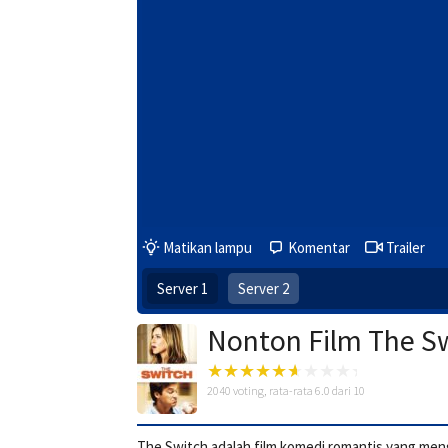
Matikan lampu
Komentar
Trailer
Server 1
Server 2
Nonton Film The Sw
2040
voting, rata-rata
6.0
dari 10
The Switch adalah film komedi romantis yang men