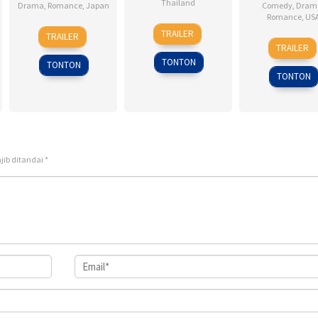
Thailand
Drama
,
Romance
,
Japan
Comedy
,
Dram
Romance
,
US
4
Nareubadee
28
Sho
TRAILER
TRAILER
6
Ken
Mar
Wetchakam
Jul
Tsukikawa
TRAILER
Feb
Kwap
2015
2017
TONTON
TONTON
2009
TONTON
jib ditandai
*