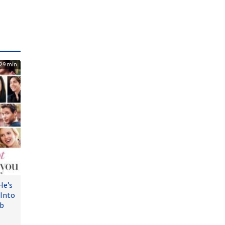
29 min
He’s
 Into
ub