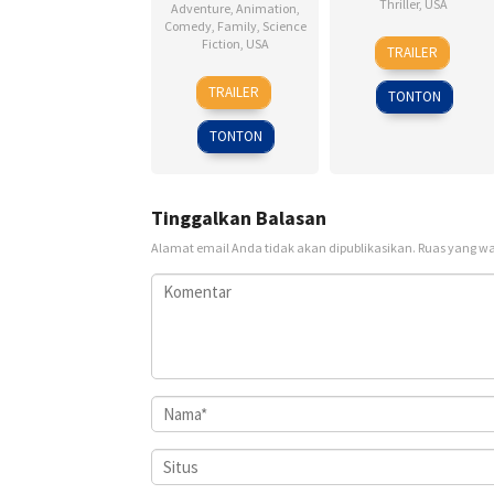
Thriller
,
USA
Adventure
,
Animation
,
Comedy
,
Family
,
Science
8
Alfred
Fiction
,
USA
TRAILER
Nov
Hitchcock
14
John
1945
TRAILER
TONTON
Dec
A.
2001
Davis
TONTON
Tinggalkan Balasan
Alamat email Anda tidak akan dipublikasikan.
Ruas yang wa