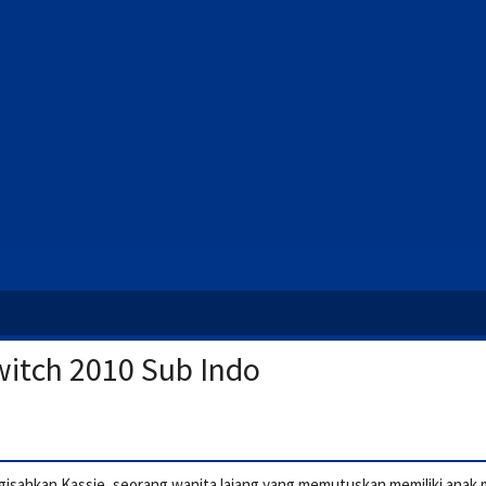
itch 2010 Sub Indo
gisahkan Kassie, seorang wanita lajang yang memutuskan memiliki anak m