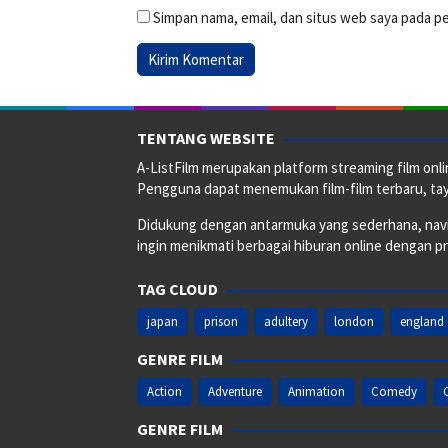
Simpan nama, email, dan situs web saya pada p
TENTANG WEBSITE
A-ListFilm merupakan platform streaming film onlin
Pengguna dapat menemukan film-film terbaru, taya
Didukung dengan antarmuka yang sederhana, naviga
ingin menikmati berbagai hiburan online dengan p
TAG CLOUD
japan
prison
adultery
london
england
GENRE FILM
Action
Adventure
Animation
Comedy
GENRE FILM