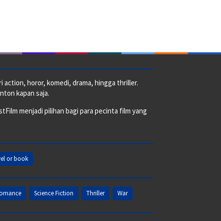
action, horor, komedi, drama, hingga thriller.
nton kapan saja.
ilm menjadi pilihan bagi para pecinta film yang
el or book
omance
Science Fiction
Thriller
War