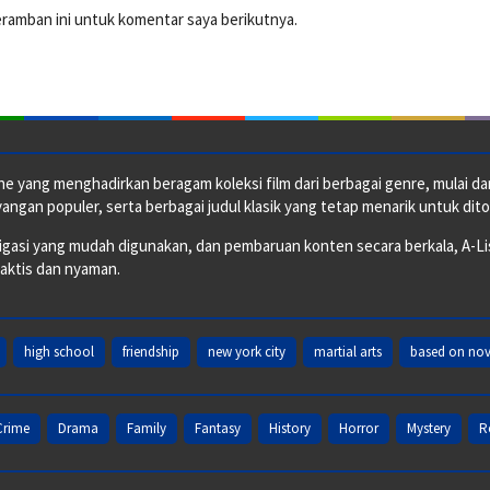
eramban ini untuk komentar saya berikutnya.
e yang menghadirkan beragam koleksi film dari berbagai genre, mulai dari 
ngan populer, serta berbagai judul klasik yang tetap menarik untuk dito
si yang mudah digunakan, dan pembaruan konten secara berkala, A-ListF
raktis dan nyaman.
high school
friendship
new york city
martial arts
based on nov
Crime
Drama
Family
Fantasy
History
Horror
Mystery
R