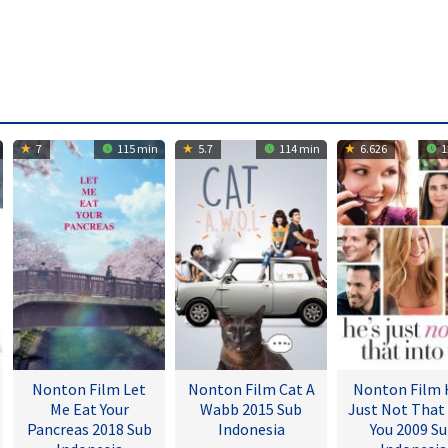
7
115 min
5.7
114 min
6.626
1
Nonton Film Let
Nonton Film Cat A
Nonton Film 
Me Eat Your
Wabb 2015 Sub
Just Not That
Pancreas 2018 Sub
Indonesia
You 2009 S