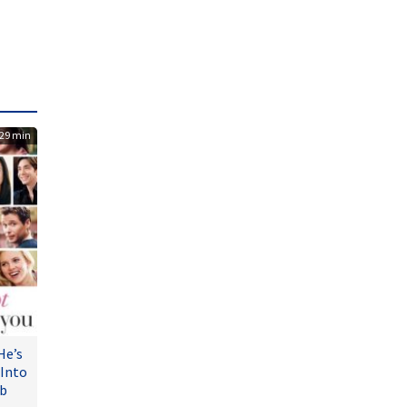
29 min
He’s
 Into
ub