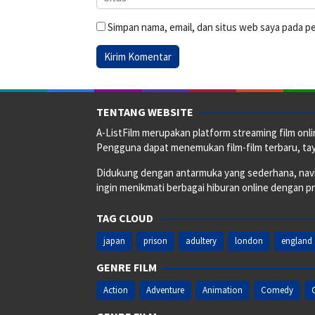
Simpan nama, email, dan situs web saya pada p
TENTANG WEBSITE
A-ListFilm merupakan platform streaming film onlin
Pengguna dapat menemukan film-film terbaru, taya
Didukung dengan antarmuka yang sederhana, naviga
ingin menikmati berbagai hiburan online dengan p
TAG CLOUD
japan
prison
adultery
london
england
GENRE FILM
Action
Adventure
Animation
Comedy