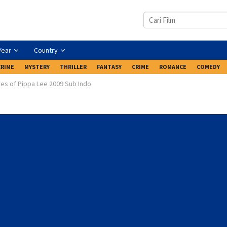
Year
Country
CRIME
MYSTERY
THRILLER
FANTASY
CRIME
ROMANCE
COMEDY
ves of Pippa Lee 2009 Sub Indo