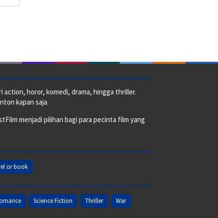
action, horor, komedi, drama, hingga thriller.
nton kapan saja.
ilm menjadi pilihan bagi para pecinta film yang
el or book
omance
Science Fiction
Thriller
War