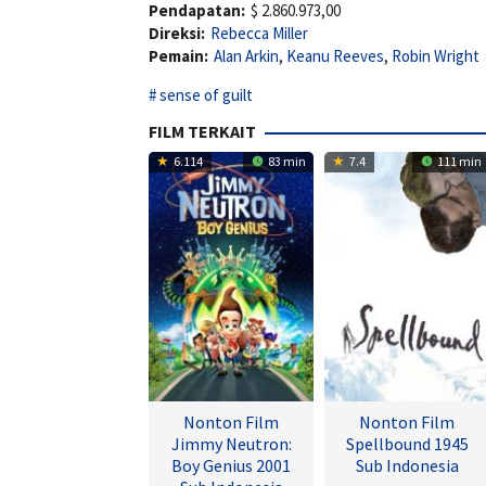
Pendapatan:
$ 2.860.973,00
Direksi:
Rebecca Miller
Pemain:
Alan Arkin
,
Keanu Reeves
,
Robin Wright
sense of guilt
FILM TERKAIT
6.114
83 min
7.4
111 min
Nonton Film
Nonton Film
Jimmy Neutron:
Spellbound 1945
Boy Genius 2001
Sub Indonesia