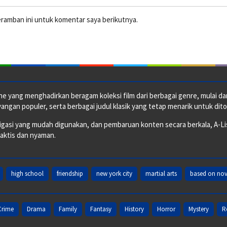
eramban ini untuk komentar saya berikutnya.
e yang menghadirkan beragam koleksi film dari berbagai genre, mulai dari 
ngan populer, serta berbagai judul klasik yang tetap menarik untuk dito
si yang mudah digunakan, dan pembaruan konten secara berkala, A-ListF
raktis dan nyaman.
high school
friendship
new york city
martial arts
based on nov
Crime
Drama
Family
Fantasy
History
Horror
Mystery
R