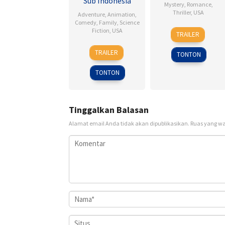
Sub Indonesia
Mystery
,
Romance
,
Thriller
,
USA
Adventure
,
Animation
,
Comedy
,
Family
,
Science
8
Alfred
Fiction
,
USA
TRAILER
Nov
Hitchcock
14
John
1945
TRAILER
TONTON
Dec
A.
2001
Davis
TONTON
Tinggalkan Balasan
Alamat email Anda tidak akan dipublikasikan.
Ruas yang wa