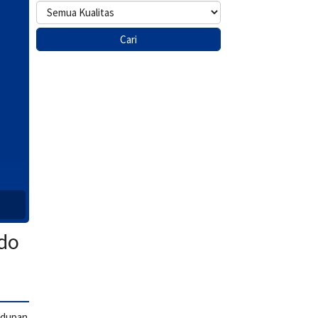
ndo
hidupan