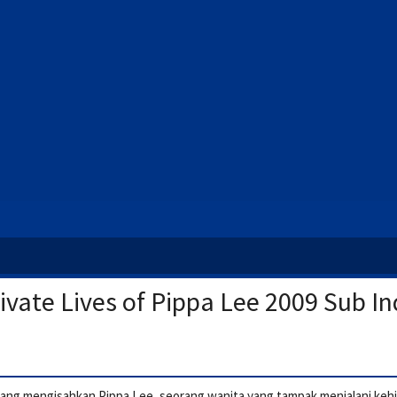
ivate Lives of Pippa Lee 2009 Sub I
a yang mengisahkan Pippa Lee, seorang wanita yang tampak menjalani ke