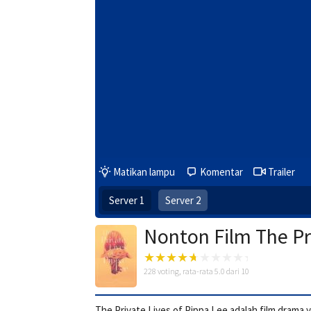
Matikan lampu
Komentar
Trailer
Server 1
Server 2
Nonton Film The Pr
228
voting, rata-rata
5.0
dari 10
The Private Lives of Pippa Lee adalah film dram