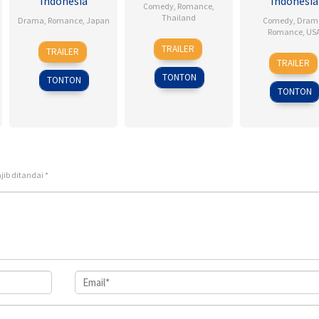
Indonesia
Indonesia
Comedy
,
Romance
,
Thailand
Drama
,
Romance
,
Japan
Comedy
,
Dram
Romance
,
US
4
Nareubadee
28
Sho
TRAILER
TRAILER
6
Ken
Mar
Wetchakam
Jul
Tsukikawa
TRAILER
Feb
Kwap
2015
2017
TONTON
TONTON
2009
TONTON
jib ditandai
*