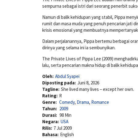
sempurna sebagai istri dari seorang penerbit sukse
Namun di balik kehidupan yang stabil, Pippa meny
rumit dan masa muda yang penuh pencarian jati dir
krisis emosional yang membuatnya mempertanyaka
Dalam perjalanannya, Pippa bertemu berbagai or
dirinya yang selama ini ia sembunyikan.
The Private Lives of Pippa Lee (2009) menghadirk
lalu, serta pencarian makna hidup di balik kehidu
Oleh:
Abdul Syapei
Diposting pada:
Juni 8, 2026
Tagline:
She lived many lives – except her own.
Rating:
R
Genre:
Comedy
,
Drama
,
Romance
Tahun:
2009
Durasi:
98 Min
Negara:
USA
Rilis:
7 Jul 2009
Bahasa:
English