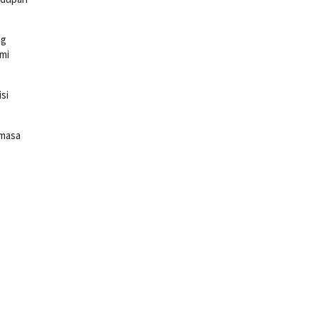
ng
ami
si
 masa