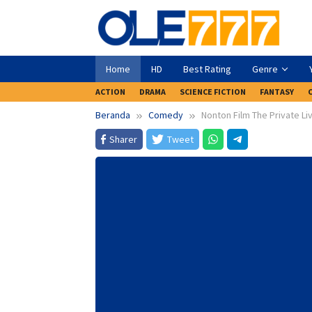
Loncat
ke
konten
Home
HD
Best Rating
Genre
ACTION
DRAMA
SCIENCE FICTION
FANTASY
Beranda
Comedy
Nonton Film The Private Li
Sharer
Tweet