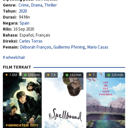
Genre:
Crime
,
Drama
,
Thriller
Tahun:
2020
Durasi:
94 Min
Negara:
Spain
Rilis:
16 Sep 2020
Bahasa:
Español, Français
Direksi:
Carles Torras
Pemain:
Déborah François
,
Guillermo Pfening
,
Mario Casas
wheelchair
FILM TERKAIT
7.653
126 min
7.4
111 min
7
115 min