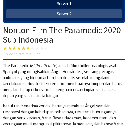
Server 1
Server 2
Nonton Film The Paramedic 2020
Sub Indonesia
695
voting, rata-rata
6.0
dari 10
The Paramedic (
El Practicante
) adalah film thriller psikologis asal
Spanyol yang mengisahkan Ángel Hernández, seorang petugas
ambulans yang hidupnya berubah drastis setelah mengalami
kecelakaan serius. Insiden tersebut membuatnya lumpuh dan harus
menjalani hidup di kursi roda, menghancurkan impian serta masa
depan yang selama ini ia bangun.
Kesulitan menerima kondisi barunya membuat Ángel semakin
terobsesi dengan kehidupan pribadinya, terutama hubungannya
dengan sang kekasih, Vane. Rasa tidak aman, kecemburuan, dan
kecurigaan mulai menguasai pikirannya. Ia menjadi yakin bahwa Vane