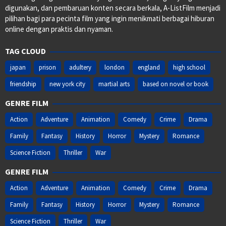
digunakan, dan pembaruan konten secara berkala, A-ListFilm menjadi
pilihan bagi para pecinta film yang ingin menikmati berbagai hiburan
online dengan praktis dan nyaman.
TAG CLOUD
japan
prison
adultery
london
england
high school
friendship
new york city
martial arts
based on novel or book
GENRE FILM
Action
Adventure
Animation
Comedy
Crime
Drama
Family
Fantasy
History
Horror
Mystery
Romance
Science Fiction
Thriller
War
GENRE FILM
Action
Adventure
Animation
Comedy
Crime
Drama
Family
Fantasy
History
Horror
Mystery
Romance
Science Fiction
Thriller
War