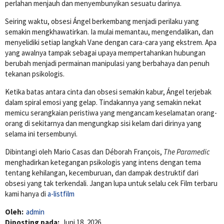
perlahan menjauh dan menyembunyikan sesuatu darinya.
Seiring waktu, obsesi Ángel berkembang menjadi perilaku yang
semakin mengkhawatirkan. Ia mulai memantau, mengendalikan, dan
menyelidiki setiap langkah Vane dengan cara-cara yang ekstrem. Apa
yang awalnya tampak sebagai upaya mempertahankan hubungan
berubah menjadi permainan manipulasi yang berbahaya dan penuh
tekanan psikologis.
Ketika batas antara cinta dan obsesi semakin kabur, Ángel terjebak
dalam spiral emosi yang gelap. Tindakannya yang semakin nekat
memicu serangkaian peristiwa yang mengancam keselamatan orang-
orang di sekitarnya dan mengungkap sisi kelam dari dirinya yang
selama ini tersembunyi.
Dibintangi oleh
Mario Casas
dan
Déborah François
,
The Paramedic
menghadirkan ketegangan psikologis yang intens dengan tema
tentang kehilangan, kecemburuan, dan dampak destruktif dari
obsesi yang tak terkendali. Jangan lupa untuk selalu cek Film terbaru
kami hanya di
a-listfilm
Oleh:
admin
Diposting pada:
Juni 18, 2026