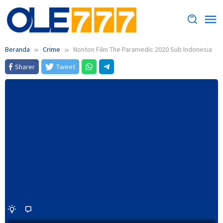
Loncat
ke
konten
Beranda
Crime
Nonton Film The Paramedic 2020 Sub Indonesia
Sharer
Tweet