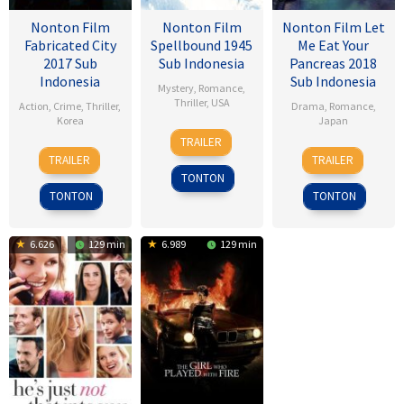
Nonton Film
Nonton Film
Nonton Film Let
Fabricated City
Spellbound 1945
Me Eat Your
2017 Sub
Sub Indonesia
Pancreas 2018
Indonesia
Sub Indonesia
Mystery
,
Romance
,
Thriller
,
USA
Action
,
Crime
,
Thriller
,
Drama
,
Romance
,
Korea
Japan
8
Alfred
TRAILER
9
Lee
28
Sho
Nov
Hitchcock
TRAILER
TRAILER
Feb
Hu-
Jul
Tsukikawa
1945
TONTON
2017
bin
2017
TONTON
TONTON
6.626
129 min
6.989
129 min