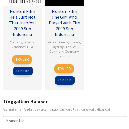
Nonton Film
Nonton Film
He’s Just Not
The Girl Who
That Into You
Played with Fire
2009 Sub
2009 Sub
Indonesia
Indonesia
Comedy
,
Drama
,
Action
,
Crime
,
Drama
,
Romance
,
USA
Mystery
,
Thriller
,
Denmark
,
Germany
,
6
Ken
Sweden
TRAILER
Feb
Kwapis
18
Daniel
2009
TRAILER
TONTON
Sep
Alfredson
2009
TONTON
Tinggalkan Balasan
Alamat email Anda tidak akan dipublikasikan.
Ruas yang wajib ditandai
*