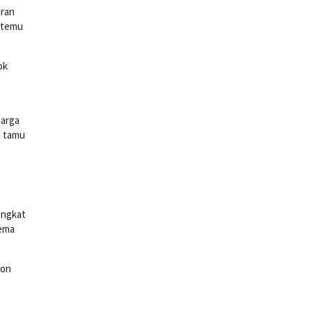
uran
rtemu
ok
uarga
a tamu
ingkat
ema
ron