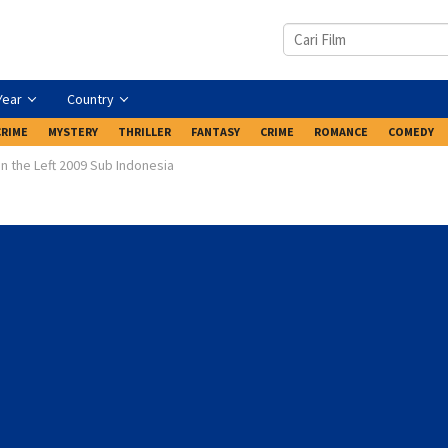
Year
Country
CRIME
MYSTERY
THRILLER
FANTASY
CRIME
ROMANCE
COMEDY
n the Left 2009 Sub Indonesia