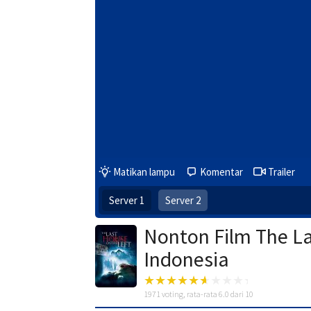
Matikan lampu
Komentar
Trailer
Server 1
Server 2
Nonton Film The La
Indonesia
1971
voting, rata-rata
6.0
dari 10