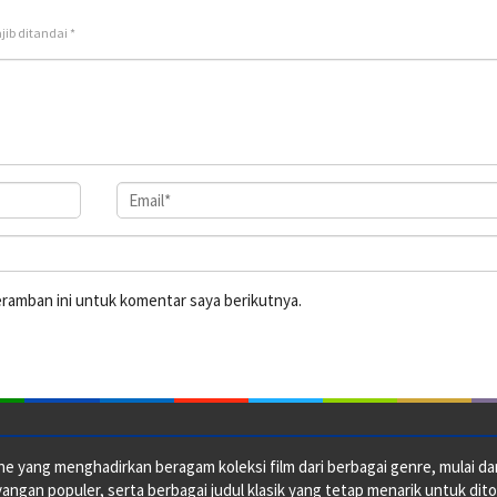
jib ditandai
*
eramban ini untuk komentar saya berikutnya.
e yang menghadirkan beragam koleksi film dari berbagai genre, mulai dari 
ngan populer, serta berbagai judul klasik yang tetap menarik untuk dito