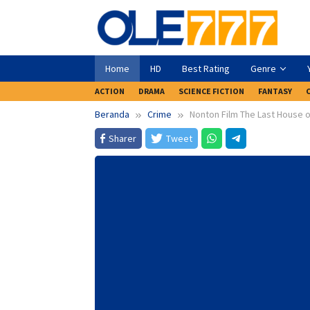
Loncat
ke
konten
Home
HD
Best Rating
Genre
ACTION
DRAMA
SCIENCE FICTION
FANTASY
Beranda
Crime
Nonton Film The Last House o
Sharer
Tweet