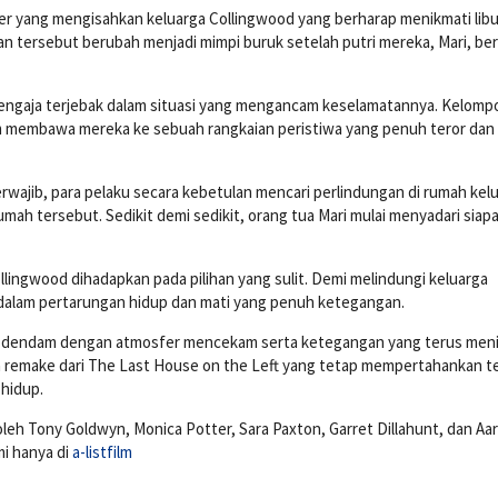
ller yang mengisahkan keluarga Collingwood yang berharap menikmati lib
 tersebut berubah menjadi mimpi buruk setelah putri mereka, Mari, be
sengaja terjebak dalam situasi yang mengancam keselamatannya. Kelomp
am membawa mereka ke sebuah rangkaian peristiwa yang penuh teror dan
 berwajib, para pelaku secara kebetulan mencari perlindungan di rumah kel
mah tersebut. Sedikit demi sedikit, orang tua Mari mulai menyadari siap
llingwood dihadapkan pada pilihan yang sulit. Demi melindungi keluarga
dalam pertarungan hidup dan mati yang penuh ketegangan.
alas dendam dengan atmosfer mencekam serta ketegangan yang terus men
 remake dari
The Last House on the Left
yang tetap mempertahankan t
 hidup.
 oleh
Tony Goldwyn
,
Monica Potter
,
Sara Paxton
,
Garret Dillahunt
, dan
Aa
mi hanya di
a-listfilm