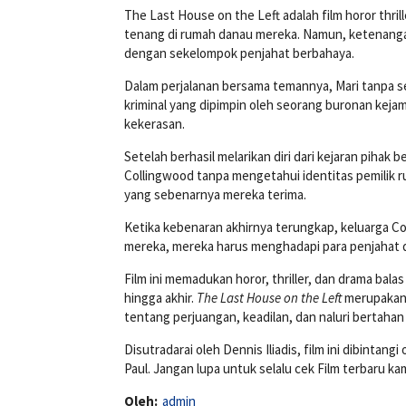
The Last House on the Left adalah film horor thri
tenang di rumah danau mereka. Namun, ketenangan
dengan sekelompok penjahat berbahaya.
Dalam perjalanan bersama temannya, Mari tanpa 
kriminal yang dipimpin oleh seorang buronan kej
kekerasan.
Setelah berhasil melarikan diri dari kejaran pihak
Collingwood tanpa mengetahui identitas pemilik ru
yang sebenarnya mereka terima.
Ketika kebenaran akhirnya terungkap, keluarga Co
mereka, mereka harus menghadapi para penjahat 
Film ini memadukan horor, thriller, dan drama b
hingga akhir.
The Last House on the Left
merupakan
tentang perjuangan, keadilan, dan naluri bertahan
Disutradarai oleh
Dennis Iliadis
, film ini dibintangi
Paul
. Jangan lupa untuk selalu cek Film terbaru ka
Oleh:
admin