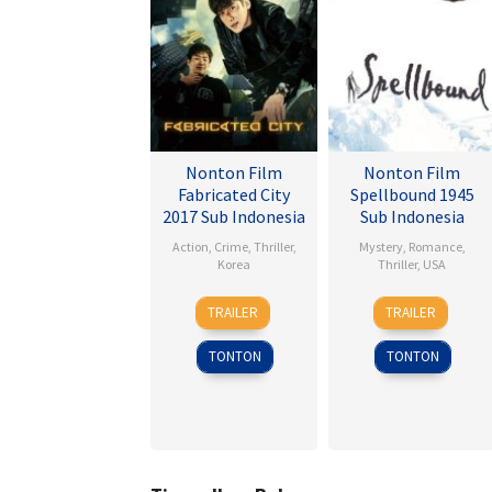
Nonton Film
Nonton Film
Fabricated City
Spellbound 1945
2017 Sub Indonesia
Sub Indonesia
Action
,
Crime
,
Thriller
,
Mystery
,
Romance
,
Korea
Thriller
,
USA
9
Lee
8
Alfred
TRAILER
TRAILER
Feb
Hu-
Nov
Hitchcock
2017
bin
1945
TONTON
TONTON