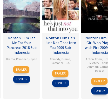
Nonton Film Let
Nonton Film He’s
Nonton Film
Me Eat Your
Just Not That Into
Girl Who Pla
Pancreas 2018 Sub
You 2009 Sub
with Fire 2009
Indonesia
Indonesia
Indonesia
Drama
,
Romance
,
Japan
Comedy
,
Drama
,
Action
,
Crime
,
Dr
Romance
,
USA
Mystery
,
Thrille
28
Sho
Denmark
,
Germ
TRAILER
6
Ken
Sweden
Jul
Tsukikawa
TRAILER
Feb
Kwapis
2017
18
Danie
TONTON
2009
TRAILER
TONTON
Sep
Alfre
2009
TONTON