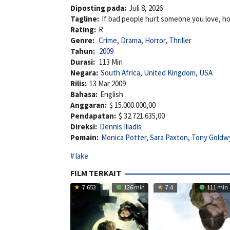
Diposting pada:
Juli 8, 2026
Tagline:
If bad people hurt someone you love, h
Rating:
R
Genre:
Crime
,
Drama
,
Horror
,
Thriller
Tahun:
2009
Durasi:
113 Min
Negara:
South Africa
,
United Kingdom
,
USA
Rilis:
13 Mar 2009
Bahasa:
English
Anggaran:
$ 15.000.000,00
Pendapatan:
$ 32.721.635,00
Direksi:
Dennis Iliadis
Pemain:
Monica Potter
,
Sara Paxton
,
Tony Goldw
lake
FILM TERKAIT
7.653
126 min
7.4
111 min