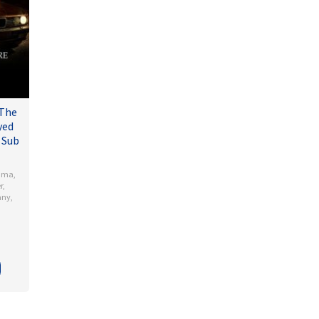
 The
yed
 Sub
ama
,
r
,
any
,
l
dson