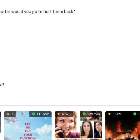
ow far would you go to hurt them back?
yn
7
115 min
6.626
129 min
6.989
1