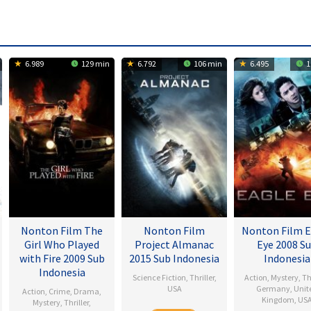
6.989
129 min
6.792
106 min
6.495
1
Nonton Film The
Nonton Film
Nonton Film E
Girl Who Played
Project Almanac
Eye 2008 S
with Fire 2009 Sub
2015 Sub Indonesia
Indonesia
Indonesia
Science Fiction
,
Thriller
,
Action
,
Mystery
,
Th
USA
Germany
,
Unit
Action
,
Crime
,
Drama
,
Kingdom
,
US
Mystery
,
Thriller
,