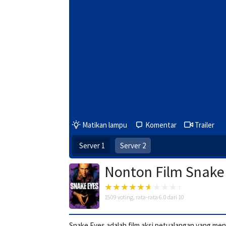
Matikan lampu
Komentar
Trailer
Server 1
Server 2
Nonton Film Snake
1509
voting, rata-rata
6.0
dari 10
Snake Eyes adalah film aksi petualangan yang menc