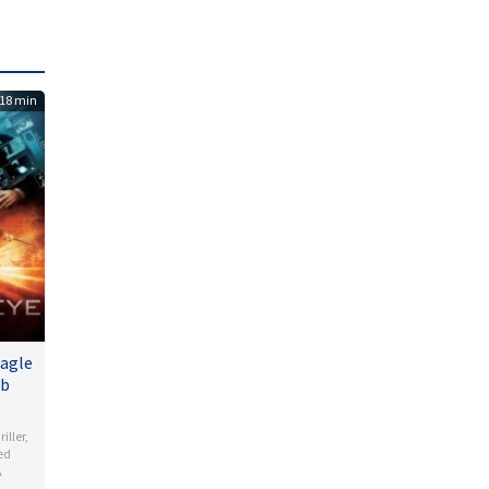
18 min
agle
ub
riller
,
ed
A