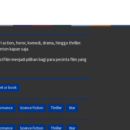
action, horor, komedi, drama, hingga thriller.
nton kapan saja.
ilm menjadi pilihan bagi para pecinta film yang
el or book
omance
Science Fiction
Thriller
War
omance
Science Fiction
Thriller
War