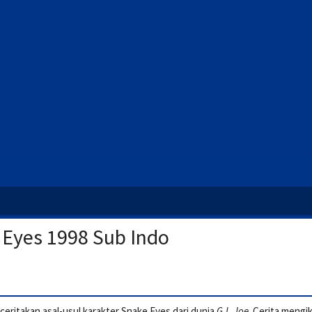
 Eyes 1998 Sub Indo
eritakan asal-usul karakter Snake Eyes dari dunia
G.I. Joe
. Cerita mengik