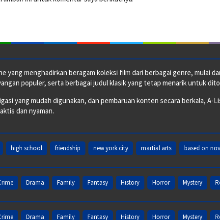
e yang menghadirkan beragam koleksi film dari berbagai genre, mulai dari 
ngan populer, serta berbagai judul klasik yang tetap menarik untuk dito
si yang mudah digunakan, dan pembaruan konten secara berkala, A-ListF
raktis dan nyaman.
high school
friendship
new york city
martial arts
based on nov
Crime
Drama
Family
Fantasy
History
Horror
Mystery
R
Crime
Drama
Family
Fantasy
History
Horror
Mystery
R