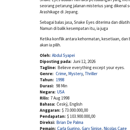
seorang petarung jalanan misterius yang dikenal 
Arashikage di Jepang.
Sebagai balas jasa, Snake Eyes diterima dan dilatih
Namun di balik kesempatan itu, ia juga
Ketika konflik antara kehormatan, kesetiaan, dan
akan ia pilih.
Oleh:
Abdul Syapei
Diposting pada:
Juni 12, 2026
Tagline:
Believe everything except your eyes.
Genre:
Crime
,
Mystery
,
Thriller
Tahun:
1998
Durasi:
98 Min
Negara:
USA
Rilis:
7 Aug 1998
Bahasa:
Český, English
Anggaran:
$ 73.000.000,00
Pendapatan:
$ 103.900.000,00
Direksi:
Brian De Palma
Pemain:
Carla Gugino
,
Gary Sinise
,
Nicolas Cage