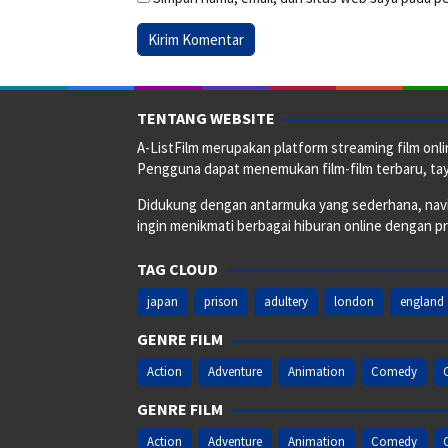
TENTANG WEBSITE
A-ListFilm merupakan platform streaming film onlin
Pengguna dapat menemukan film-film terbaru, taya
Didukung dengan antarmuka yang sederhana, naviga
ingin menikmati berbagai hiburan online dengan p
TAG CLOUD
japan
prison
adultery
london
england
GENRE FILM
Action
Adventure
Animation
Comedy
GENRE FILM
Action
Adventure
Animation
Comedy