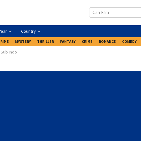
Year
Country
CRIME
MYSTERY
THRILLER
FANTASY
CRIME
ROMANCE
COMEDY
 Sub Indo