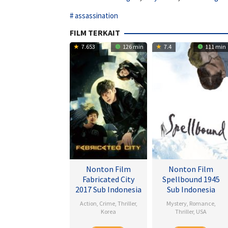
assassination
FILM TERKAIT
7.653
126 min
7.4
111 min
Nonton Film
Nonton Film
Fabricated City
Spellbound 1945
2017 Sub Indonesia
Sub Indonesia
Action
,
Crime
,
Thriller
,
Mystery
,
Romance
,
Korea
Thriller
,
USA