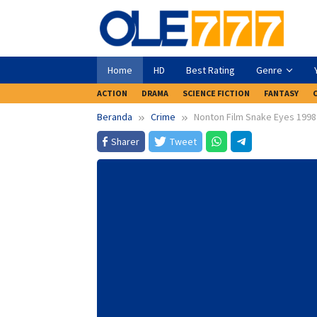
Loncat
ke
konten
Home
HD
Best Rating
Genre
ACTION
DRAMA
SCIENCE FICTION
FANTASY
Beranda
Crime
Nonton Film Snake Eyes 1998
Sharer
Tweet