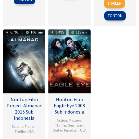
18
Daniel
TRAILER
Sep
Alfredson
2009
TONTON
6.792
106 min
6.495
118 min
Nonton Film
Nonton Film
Project Almanac
Eagle Eye 2008
2015 Sub
Sub Indonesia
Indonesia
Action
,
Mystery
,
Thriller
,
Germany
,
Science Fiction
,
United Kingdom
,
USA
Thriller
,
USA