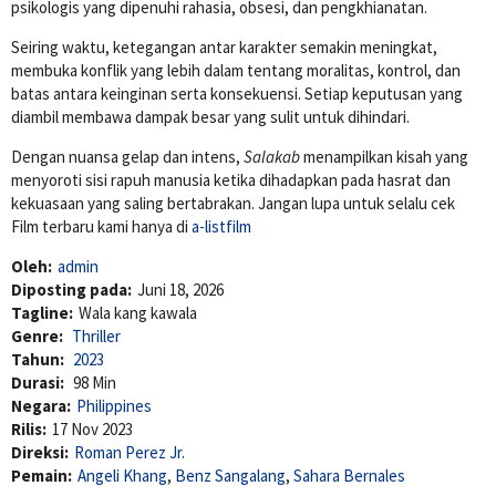
psikologis yang dipenuhi rahasia, obsesi, dan pengkhianatan.
Seiring waktu, ketegangan antar karakter semakin meningkat,
membuka konflik yang lebih dalam tentang moralitas, kontrol, dan
batas antara keinginan serta konsekuensi. Setiap keputusan yang
diambil membawa dampak besar yang sulit untuk dihindari.
Dengan nuansa gelap dan intens,
Salakab
menampilkan kisah yang
menyoroti sisi rapuh manusia ketika dihadapkan pada hasrat dan
kekuasaan yang saling bertabrakan. Jangan lupa untuk selalu cek
Film terbaru kami hanya di
a-listfilm
Oleh:
admin
Diposting pada:
Juni 18, 2026
Tagline:
Wala kang kawala
Genre:
Thriller
Tahun:
2023
Durasi:
98 Min
Negara:
Philippines
Rilis:
17 Nov 2023
Direksi:
Roman Perez Jr.
Pemain:
Angeli Khang
,
Benz Sangalang
,
Sahara Bernales