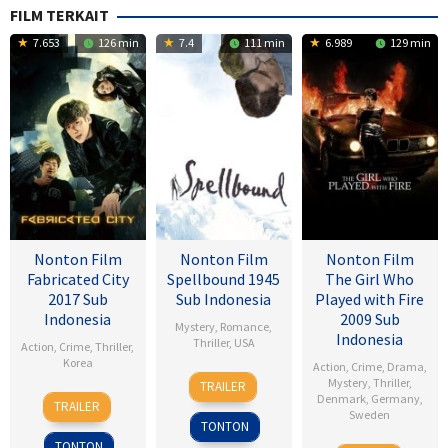
FILM TERKAIT
7.653
126 min
7.4
111 min
6.989
129 min
Nonton Film
Nonton Film
Nonton Film
Fabricated City
Spellbound 1945
The Girl Who
2017 Sub
Sub Indonesia
Played with Fire
Indonesia
2009 Sub
Mystery
,
Romance
,
Indonesia
Thriller
,
USA
Action
,
Crime
,
Thriller
,
Korea
Action
,
Crime
,
Drama
,
8
Alfred
Mystery
,
Thriller
,
TRAILER
9
Lee
Nov
Hitchcock
Denmark
,
Germany
,
TRAILER
Sweden
Feb
Hu-
1945
TONTON
2017
bin
TONTON