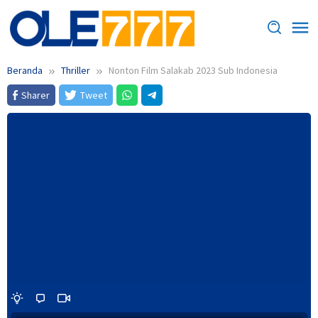
Loncat
ke
konten
Beranda
Thriller
Nonton Film Salakab 2023 Sub Indonesia
Sharer
Tweet