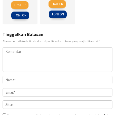
25
D.J.
28
Dean
TRAILER
TRAILER
Sep
Caruso
Jan
Israelite
2008
2015
TONTON
TONTON
Tinggalkan Balasan
Alamat email Anda tidak akan dipublikasikan.
Ruas yang wajib ditandai
*