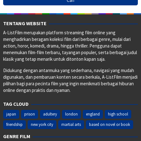
TENTANG WEBSITE
A-ListFilm merupakan platform streaming film online yang
menghadirkan beragam koleksi film dari berbagai genre, mulai dari
action, horor, komedi, drama, hingga thriller. Pengguna dapat
menemukan film-film terbaru, tayangan populer, serta berbagai judul
klasik yang tetap menarik untuk ditonton kapan saja.
Didukung dengan antarmuka yang sederhana, navigasi yang mudah
digunakan, dan pembaruan konten secara berkala, A-ListFilm menjadi
pilihan bagi para pecinta film yang ingin menikmati berbagai hiburan
online dengan praktis dan nyaman.
TAG CLOUD
japan
prison
adultery
london
england
high school
friendship
new york city
martial arts
based on novel or book
GENRE FILM