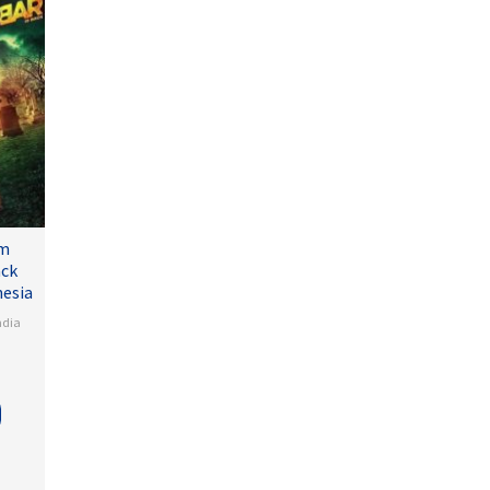
lm
ack
nesia
ndia
a
na
lamudi