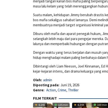
menjadi tangan kanan bos mafia paling berpengaru
masa lalu kelam yang telah merenggangkan hubun
Suatu malam, kehidupan Jimmy berubah drastis ket
bos mafia sekaligus sahabat lamanya. Demi melin
membuatnya menjadi target organisasi kriminal yan
Diburu oleh mafia dan aparat penegak hukum, Jimm
selangkah lebih maju dari para pengejar mereka.
lalunya dan memperbaiki hubungan dengan putra
Dengan waktu yang terus berjalan dan musuh yang
hidup menghadapi malam paling berbahaya dalam 
Dibintangi oleh
Liam Neeson
,
Joel Kinnaman
,
Ed H
kejar-kejaran intens, dan drama keluarga yang emo
Oleh:
admin
Diposting pada:
Juni 19, 2026
Genre:
Action
,
Crime
,
Thriller
FILM TERKAIT
6.242
135 min
6.344
103 min