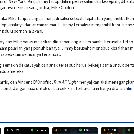
h di New York. Kini, Jimmy hidup dalam penyesalan dan kesepian, dihantu
gannya dengan sang putra, Mike Conlon.
ika Mike tanpa sengaja menjadi saksi sebuah kejahatan yang melibatkan
dungi anaknya dari ancaman maut, Jimmy terpaksa mengambil keputusan
g dulu pernah ia layani.
y dan Mike harus melarikan diri sepanjang malam sambil berusaha tetap
 Dalam pelarian yang penuh bahaya, Jimmy berusaha menebus kesalahan m
nya sebelum semuanya terlambat.
 semakin dekat, ayah dan anak tersebut harus bekerja sama untuk bert
hidup mereka.
arris
, dan
Vincent D’Onofrio
,
Run All Night
menyajikan aksi menegangkan
sional. Jangan lupa untuk selalu cek Film terbaru kami hanya di
a-listfilm
6.989
129 min
6.792
106 min
6.858
1