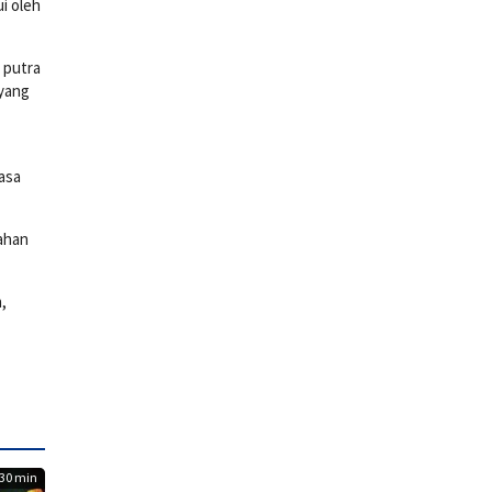
i oleh
 putra
 yang
asa
ahan
,
30 min