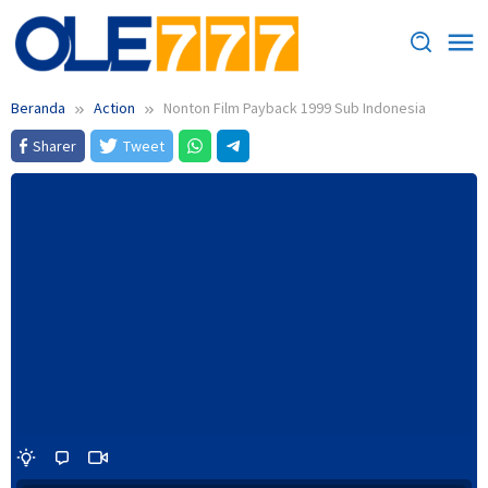
Loncat
ke
konten
Beranda
Action
Nonton Film Payback 1999 Sub Indonesia
Sharer
Tweet