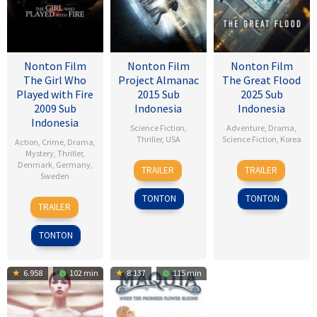
Nonton Film
Nonton Film
Nonton Film
The Girl Who
Project Almanac
The Great Flood
Played with Fire
2015 Sub
2025 Sub
2009 Sub
Indonesia
Indonesia
Indonesia
Science Fiction
,
Adventure
,
Drama
,
Thriller
,
USA
Science Fiction
,
Korea
Action
,
Crime
,
Drama
,
Mystery
,
Thriller
,
28
Dean
18
Kim
Denmark
,
Germany
,
TRAILER
TRAILER
Sweden
Jan
Israelite
Sep
Byung-
2015
2025
woo
TONTON
TONTON
18
Daniel
TRAILER
Sep
Alfredson
2009
TONTON
6.958
102 min
8.137
115 min