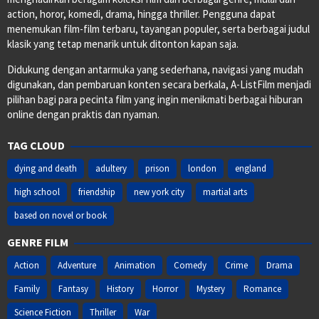
action, horor, komedi, drama, hingga thriller. Pengguna dapat
menemukan film-film terbaru, tayangan populer, serta berbagai judul
klasik yang tetap menarik untuk ditonton kapan saja.
Didukung dengan antarmuka yang sederhana, navigasi yang mudah
digunakan, dan pembaruan konten secara berkala, A-ListFilm menjadi
pilihan bagi para pecinta film yang ingin menikmati berbagai hiburan
online dengan praktis dan nyaman.
TAG CLOUD
dying and death
adultery
prison
london
england
high school
friendship
new york city
martial arts
based on novel or book
GENRE FILM
Action
Adventure
Animation
Comedy
Crime
Drama
Family
Fantasy
History
Horror
Mystery
Romance
Science Fiction
Thriller
War