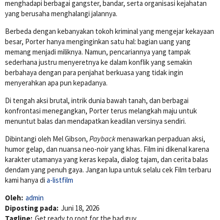
menghadapi berbagai gangster, bandar, serta organisasi kejahatan
yang berusaha menghalangi jalannya.
Berbeda dengan kebanyakan tokoh kriminal yang mengejar kekayaan
besar, Porter hanya menginginkan satu hal: bagian uang yang
memang menjadi miliknya. Namun, pencariannya yang tampak
sederhana justru menyeretnya ke dalam konflik yang semakin
berbahaya dengan para penjahat berkuasa yang tidak ingin
menyerahkan apa pun kepadanya.
Di tengah aksi brutal, intrik dunia bawah tanah, dan berbagai
konfrontasi menegangkan, Porter terus melangkah maju untuk
menuntut balas dan mendapatkan keadilan versinya sendiri.
Dibintangi oleh
Mel Gibson
,
Payback
menawarkan perpaduan aksi,
humor gelap, dan nuansa neo-noir yang khas. Film ini dikenal karena
karakter utamanya yang keras kepala, dialog tajam, dan cerita balas
dendam yang penuh gaya. Jangan lupa untuk selalu cek Film terbaru
kami hanya di
a-listfilm
Oleh:
admin
Diposting pada:
Juni 18, 2026
Tagline:
Get ready to root for the bad guy.