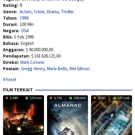
Rating:
R
Genre:
Action
,
Crime
,
Drama
,
Thriller
Tahun:
1999
Durasi:
100 Min
Negara:
USA
Rilis:
5 Feb 1999
Bahasa:
English
Anggaran:
$ 90.000.000,00
Pendapatan:
$ 161.626.121,00
Direksi:
Mark Cotone
Pemain:
Gregg Henry
,
Maria Bello
,
Mel Gibson
hotel
FILM TERKAIT
6.989
129 min
6.792
106 min
5.987
107 min