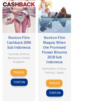
Nonton Film
Nonton Film
Cashback 2006
Maquia: When
Sub Indonesia
the Promised
Flower Blooms
Comedy
,
Drama
,
2018 Sub
Romance
,
United
Indonesia
Kingdom
Animation
,
Drama
,
17
Sean
TRAILER
Fantasy
,
Japan
Jan
Ellis
2007
24
Heo
TONTON
TRAILER
Feb
Jong
2018
TONTON