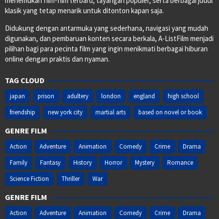
menemukan film-film terbaru, tayangan populer, serta berbagai judul
klasik yang tetap menarik untuk ditonton kapan saja.
Didukung dengan antarmuka yang sederhana, navigasi yang mudah
digunakan, dan pembaruan konten secara berkala, A-ListFilm menjadi
pilihan bagi para pecinta film yang ingin menikmati berbagai hiburan
online dengan praktis dan nyaman.
TAG CLOUD
japan
prison
adultery
london
england
high school
friendship
new york city
martial arts
based on novel or book
GENRE FILM
Action
Adventure
Animation
Comedy
Crime
Drama
Family
Fantasy
History
Horror
Mystery
Romance
Science Fiction
Thriller
War
GENRE FILM
Action
Adventure
Animation
Comedy
Crime
Drama