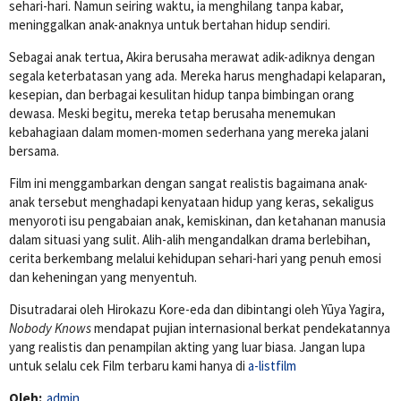
sehari-hari. Namun seiring waktu, ia menghilang tanpa kabar,
meninggalkan anak-anaknya untuk bertahan hidup sendiri.
Sebagai anak tertua, Akira berusaha merawat adik-adiknya dengan
segala keterbatasan yang ada. Mereka harus menghadapi kelaparan,
kesepian, dan berbagai kesulitan hidup tanpa bimbingan orang
dewasa. Meski begitu, mereka tetap berusaha menemukan
kebahagiaan dalam momen-momen sederhana yang mereka jalani
bersama.
Film ini menggambarkan dengan sangat realistis bagaimana anak-
anak tersebut menghadapi kenyataan hidup yang keras, sekaligus
menyoroti isu pengabaian anak, kemiskinan, dan ketahanan manusia
dalam situasi yang sulit. Alih-alih mengandalkan drama berlebihan,
cerita berkembang melalui kehidupan sehari-hari yang penuh emosi
dan keheningan yang menyentuh.
Disutradarai oleh
Hirokazu Kore-eda
dan dibintangi oleh
Yūya Yagira
,
Nobody Knows
mendapat pujian internasional berkat pendekatannya
yang realistis dan penampilan akting yang luar biasa. Jangan lupa
untuk selalu cek Film terbaru kami hanya di
a-listfilm
Oleh:
admin