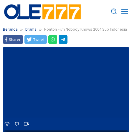
Loncat
ke
konten
Beranda
Drama
Nonton Film Nobody Knows 2004 Sub Indonesia
Sharer
Tweet