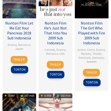
Nonton Film Let
Nonton Film
Nonton Film
Me Eat Your
He’s Just Not
The Girl Who
Pancreas 2018
That Into You
Played with Fire
Sub Indonesia
2009 Sub
2009 Sub
Indonesia
Indonesia
Drama
,
Romance
,
Japan
Comedy
,
Drama
,
Action
,
Crime
,
Drama
,
Romance
,
USA
Mystery
,
Thriller
,
28
Sho
Denmark
,
Germany
,
TRAILER
6
Ken
Sweden
Jul
Tsukikawa
TRAILER
Feb
Kwapis
2017
TONTON
18
Daniel
2009
TRAILER
TONTON
Sep
Alfredson
2009
TONTON
5.987
107 min
6.958
102 min