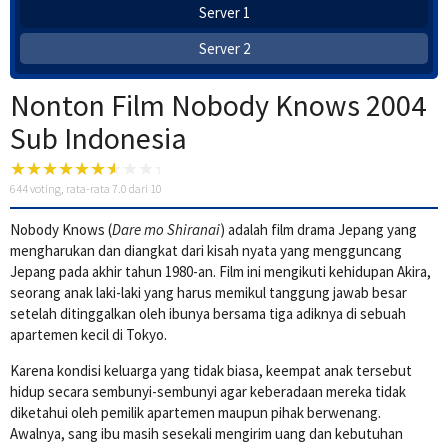
Server 1
Server 2
Nonton Film Nobody Knows 2004
Sub Indonesia
644
voting, rata-rata
7.0
dari 10
Nobody Knows (
Dare mo Shiranai
) adalah film drama Jepang yang
mengharukan dan diangkat dari kisah nyata yang mengguncang
Jepang pada akhir tahun 1980-an. Film ini mengikuti kehidupan Akira,
seorang anak laki-laki yang harus memikul tanggung jawab besar
setelah ditinggalkan oleh ibunya bersama tiga adiknya di sebuah
apartemen kecil di Tokyo.
Karena kondisi keluarga yang tidak biasa, keempat anak tersebut
hidup secara sembunyi-sembunyi agar keberadaan mereka tidak
diketahui oleh pemilik apartemen maupun pihak berwenang.
Awalnya, sang ibu masih sesekali mengirim uang dan kebutuhan