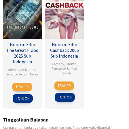
Nonton Film
Nonton Film
The Great Flood
Cashback 2006
2025 Sub
Sub Indonesia
Indonesia
Comedy
,
Drama
,
Romance
,
United
Adventure
,
Drama
,
Kingdom
Science Fiction
,
Korea
17
Sean
18
Kim
TRAILER
TRAILER
Jan
Ellis
Sep
Byung-
2007
2025
woo
TONTON
TONTON
Tinggalkan Balasan
Alamat email Anda tidak akan dipublikasikan.
Ruas yang wajib ditandai
*