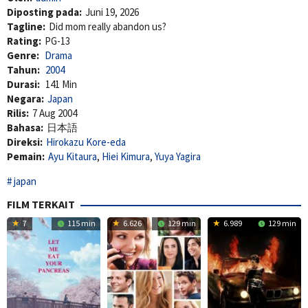
Diposting pada:
Juni 19, 2026
Tagline:
Did mom really abandon us?
Rating:
PG-13
Genre:
Drama
Tahun:
2004
Durasi:
141 Min
Negara:
Japan
Rilis:
7 Aug 2004
Bahasa:
日本語
Direksi:
Hirokazu Kore-eda
Pemain:
Ayu Kitaura
,
Hiei Kimura
,
Yuya Yagira
japan
FILM TERKAIT
7
115 min
6.626
129 min
6.989
129 min