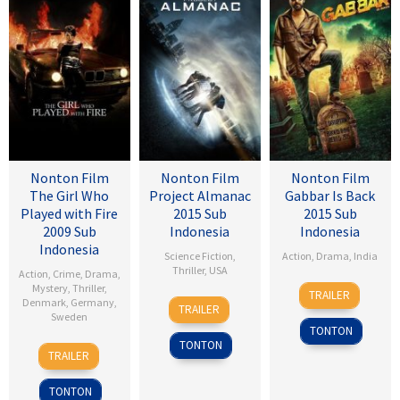
Nonton Film
Nonton Film
Nonton Film
The Girl Who
Project Almanac
Gabbar Is Back
Played with Fire
2015 Sub
2015 Sub
2009 Sub
Indonesia
Indonesia
Indonesia
Science Fiction
,
Action
,
Drama
,
India
Thriller
,
USA
Action
,
Crime
,
Drama
,
1
Radha
Mystery
,
Thriller
,
TRAILER
28
Dean
Denmark
,
Germany
,
May
Krishna
TRAILER
Sweden
Jan
Israelite
2015
Jagarlamudi
TONTON
2015
TONTON
18
Daniel
TRAILER
Sep
Alfredson
2009
TONTON