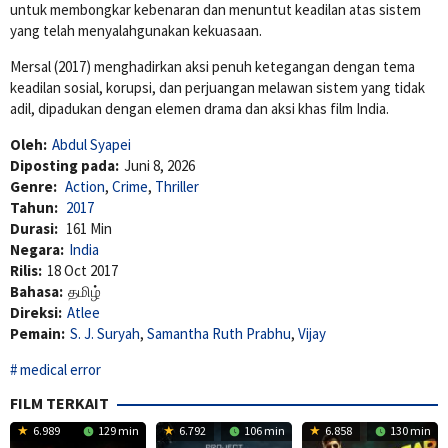
untuk membongkar kebenaran dan menuntut keadilan atas sistem
yang telah menyalahgunakan kekuasaan.
Mersal (2017) menghadirkan aksi penuh ketegangan dengan tema
keadilan sosial, korupsi, dan perjuangan melawan sistem yang tidak
adil, dipadukan dengan elemen drama dan aksi khas film India.
Oleh:
Abdul Syapei
Diposting pada:
Juni 8, 2026
Genre:
Action
,
Crime
,
Thriller
Tahun:
2017
Durasi:
161 Min
Negara:
India
Rilis:
18 Oct 2017
Bahasa:
தமிழ்
Direksi:
Atlee
Pemain:
S. J. Suryah
,
Samantha Ruth Prabhu
,
Vijay
medical error
FILM TERKAIT
6.989
129 min
6.792
106 min
6.858
130 min