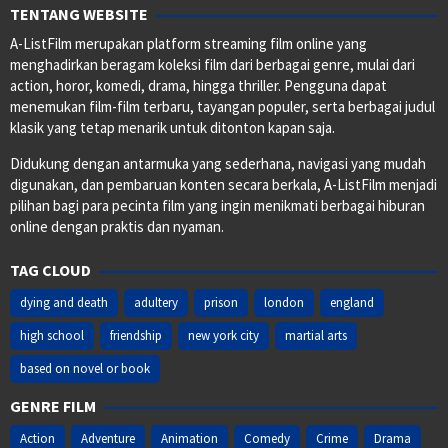
TENTANG WEBSITE
A-ListFilm merupakan platform streaming film online yang
menghadirkan beragam koleksi film dari berbagai genre, mulai dari
action, horor, komedi, drama, hingga thriller. Pengguna dapat
menemukan film-film terbaru, tayangan populer, serta berbagai judul
klasik yang tetap menarik untuk ditonton kapan saja.
Didukung dengan antarmuka yang sederhana, navigasi yang mudah
digunakan, dan pembaruan konten secara berkala, A-ListFilm menjadi
pilihan bagi para pecinta film yang ingin menikmati berbagai hiburan
online dengan praktis dan nyaman.
TAG CLOUD
dying and death
adultery
prison
london
england
high school
friendship
new york city
martial arts
based on novel or book
GENRE FILM
Action
Adventure
Animation
Comedy
Crime
Drama