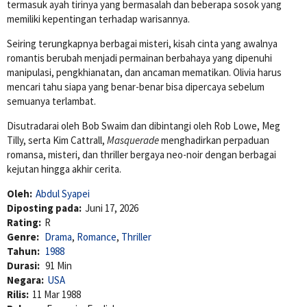
termasuk ayah tirinya yang bermasalah dan beberapa sosok yang
memiliki kepentingan terhadap warisannya.
Seiring terungkapnya berbagai misteri, kisah cinta yang awalnya
romantis berubah menjadi permainan berbahaya yang dipenuhi
manipulasi, pengkhianatan, dan ancaman mematikan. Olivia harus
mencari tahu siapa yang benar-benar bisa dipercaya sebelum
semuanya terlambat.
Disutradarai oleh
Bob Swaim
dan dibintangi oleh
Rob Lowe
,
Meg
Tilly
, serta
Kim Cattrall
,
Masquerade
menghadirkan perpaduan
romansa, misteri, dan thriller bergaya neo-noir dengan berbagai
kejutan hingga akhir cerita.
Oleh:
Abdul Syapei
Diposting pada:
Juni 17, 2026
Rating:
R
Genre:
Drama
,
Romance
,
Thriller
Tahun:
1988
Durasi:
91 Min
Negara:
USA
Rilis:
11 Mar 1988