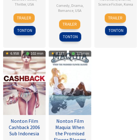
Thriller
,
USA
Science Fiction
,
Korea
Comedy
,
Drama
,
Romance
,
USA
28
Dean
18
Kim
TRAILER
TRAILER
6
Ken
Jan
Israelite
Sep
Byung-
TRAILER
Feb
Kwapis
2015
2025
woo
TONTON
TONTON
2009
TONTON
6.958
102 min
8.137
115 min
Nonton Film
Nonton Film
Cashback 2006
Maquia: When
Sub Indonesia
the Promised
Flower Blooms