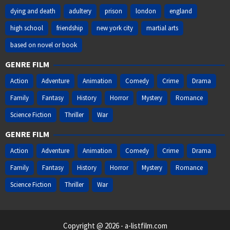
dying and death
adultery
prison
london
england
high school
friendship
new york city
martial arts
based on novel or book
GENRE FILM
Action
Adventure
Animation
Comedy
Crime
Drama
Family
Fantasy
History
Horror
Mystery
Romance
Science Fiction
Thriller
War
GENRE FILM
Action
Adventure
Animation
Comedy
Crime
Drama
Family
Fantasy
History
Horror
Mystery
Romance
Science Fiction
Thriller
War
Copyright @ 2026 - a-listfilm.com