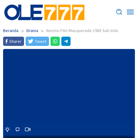
Loncat
ke
konten
Beranda
Drama
Nonton Film Masquerade 1988 Sub Indo
Sharer
Tweet