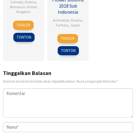
Comedy
,
Drama
,
2018 Sub
Romance
,
United
Indonesia
Kingdom
Animation
,
Drama
,
17
Sean
TRAILER
Fantasy
,
Japan
Jan
Ellis
2007
24
Heo
TONTON
TRAILER
Feb
Jong
2018
TONTON
Tinggalkan Balasan
Alamat email Anda tidak akan dipublikasikan.
Ruas yang wajib ditandai
*