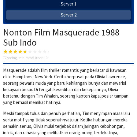
Server 1
Server 2
Nonton Film Masquerade 1988
Sub Indo
77
voting, rata-rata
5.0
dari 10
Masquerade adalah film thriller romantis yang berlatar di kawasan
elite Hamptons, New York. Cerita berpusat pada Olivia Lawrence,
seorang pewaris muda yang baru kehilangan ibunya dan mewarisi
kekayaan besar. Di tengah kesedihan dan kesepiannya, Olivia
bertemu dengan Tim Whalen, seorang kapten kapal pesiar tampan
yang berhasil memikat hatinya.
Meski tampak tulus dan penuh perhatian, Tim menyimpan masa lalu
serta motif yang tidak sepenuhnya jujur. Ketika hubungan mereka
semakin serius, Olivia mulai terjebak dalam jaringan kebohongan,
intrik, dan rahasia yang melibatkan orang-orang terdekatnya,