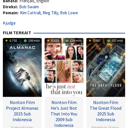
Bahasa:
Français, English
Direksi:
Bob Swaim
Pemain:
Kim Cattrall
,
Meg Tilly
,
Rob Lowe
judge
FILM TERKAIT
6.792
106 min
6.625
129 min
5.987
107 min
Nonton Film
Nonton Film
Nonton Film
Project Almanac
He’s Just Not
The Great Flood
2015 Sub
That Into You
2025 Sub
Indonesia
2009 Sub
Indonesia
Indonesia
Science Fiction
,
Adventure
,
Drama
,