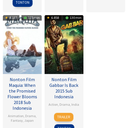
2009
TONTON
8.137
115 min
6.858
130 min
Nonton Film
Nonton Film
Maquia: When
Gabbar Is Back
the Promised
2015 Sub
Flower Blooms
Indonesia
2018 Sub
Action
,
Drama
,
India
Indonesia
1
Radha
Animation
,
Drama
,
TRAILER
May
Krishna
Fantasy
,
Japan
2015
Jagarlamudi