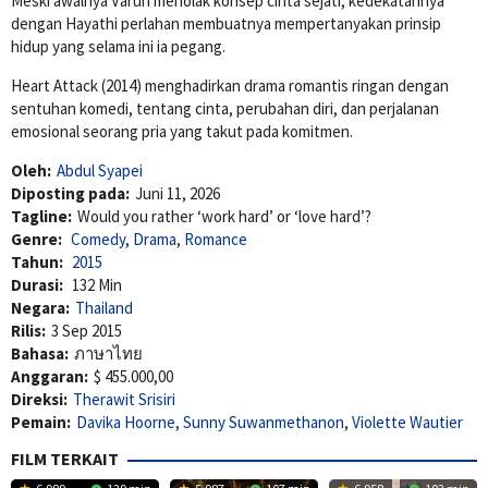
Meski awalnya Varun menolak konsep cinta sejati, kedekatannya
dengan Hayathi perlahan membuatnya mempertanyakan prinsip
hidup yang selama ini ia pegang.
Heart Attack (2014) menghadirkan drama romantis ringan dengan
sentuhan komedi, tentang cinta, perubahan diri, dan perjalanan
emosional seorang pria yang takut pada komitmen.
Oleh:
Abdul Syapei
Diposting pada:
Juni 11, 2026
Tagline:
Would you rather ‘work hard’ or ‘love hard’?
Genre:
Comedy
,
Drama
,
Romance
Tahun:
2015
Durasi:
132 Min
Negara:
Thailand
Rilis:
3 Sep 2015
Bahasa:
ภาษาไทย
Anggaran:
$ 455.000,00
Direksi:
Therawit Srisiri
Pemain:
Davika Hoorne
,
Sunny Suwanmethanon
,
Violette Wautier
FILM TERKAIT