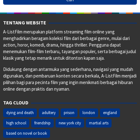
TENTANG WEBSITE
A-ListFilm merupakan platform streaming film online yang
menghadirkan beragam koleksi film dari berbagai genre, mulai dari
action, horor, komedi, drama, hingga thriller. Pengguna dapat
menemukan film-film terbaru, tayangan populer, serta berbagai judul
klasik yang tetap menarik untuk ditonton kapan saja.
Didukung dengan antarmuka yang sederhana, navigasi yang mudah
digunakan, dan pembaruan konten secara berkala, A-ListFilm menjadi
pilihan bagi para pecinta film yang ingin menikmati berbagai hiburan
online dengan praktis dan nyaman.
TAG CLOUD
dying and death
adultery
prison
london
england
high school
friendship
new york city
martial arts
based on novel or book