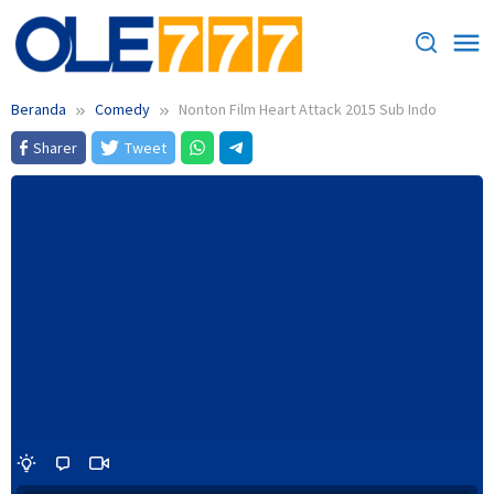
Loncat
ke
konten
Beranda
Comedy
Nonton Film Heart Attack 2015 Sub Indo
Sharer
Tweet