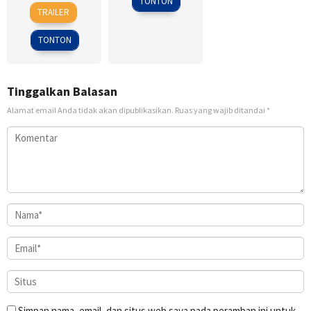
TONTON
24
Heo
TRAILER
Feb
Jong
2018
TONTON
Tinggalkan Balasan
Alamat email Anda tidak akan dipublikasikan.
Ruas yang wajib ditandai
*
Simpan nama, email, dan situs web saya pada peramban ini untuk