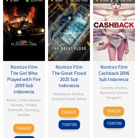
6.989
129 min
5.987
107 min
6.958
102 min
Nonton Film
Nonton Film
Nonton Film
The Girl Who
The Great Flood
Cashback 2006
Played with Fire
2025 Sub
Sub Indonesia
2009 Sub
Indonesia
Comedy
,
Drama
,
Indonesia
Romance
,
United
Adventure
,
Drama
,
Kingdom
Science Fiction
,
Korea
Action
,
Crime
,
Drama
,
Mystery
,
Thriller
,
17
Sean
18
Kim
Denmark
,
Germany
,
TRAILER
TRAILER
Jan
Ellis
Sweden
Sep
Byung-
2007
2025
woo
TONTON
TONTON
18
Daniel
TRAILER
Sep
Alfredson