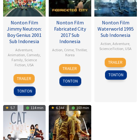
Nonton Film
Nonton Film
Nonton Film
Jimmy Neutron:
Fabricated City
Waterworld 1995
Boy Genius 2001
2017 Sub
Sub Indonesia
Sub Indonesia
Indonesia
Action
,
Adventure
,
Science Fiction
,
USA
Adventure
,
Action
,
Crime
,
Thriller
,
Animation
,
Comedy
,
Korea
28
Kevin
Family
,
Science
TRAILER
Fiction
,
USA
9
Lee
Jul
Reynolds
TRAILER
Feb
Hu-
1995
TONTON
14
John
2017
bin
TRAILER
TONTON
Dec
A.
2001
Davis
TONTON
5.7
114 min
6.344
103 min