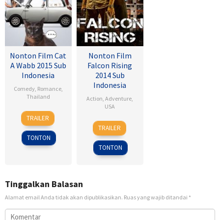
Nonton Film Cat
Nonton Film
A Wabb 2015 Sub
Falcon Rising
Indonesia
2014 Sub
Indonesia
Comedy
,
Romance
,
Thailand
Action
,
Adventure
,
USA
4
Nareubadee
TRAILER
5
Ernie
Mar
Wetchakam
TRAILER
Sep
Barbarash
2015
TONTON
2014
TONTON
Tinggalkan Balasan
Alamat email Anda tidak akan dipublikasikan.
Ruas yang wajib ditandai
*