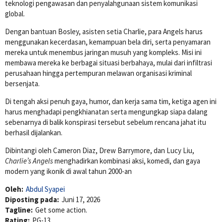
teknologi pengawasan dan penyalahgunaan sistem komunikasi
global.
Dengan bantuan Bosley, asisten setia Charlie, para Angels harus
menggunakan kecerdasan, kemampuan bela diri, serta penyamaran
mereka untuk menembus jaringan musuh yang kompleks. Misi ini
membawa mereka ke berbagai situasi berbahaya, mulai dari infiltrasi
perusahaan hingga pertempuran melawan organisasi kriminal
bersenjata.
Di tengah aksi penuh gaya, humor, dan kerja sama tim, ketiga agen ini
harus menghadapi pengkhianatan serta mengungkap siapa dalang
sebenarnya di balik konspirasi tersebut sebelum rencana jahat itu
berhasil dijalankan.
Dibintangi oleh
Cameron Diaz
,
Drew Barrymore
, dan
Lucy Liu
,
Charlie’s Angels
menghadirkan kombinasi aksi, komedi, dan gaya
modern yang ikonik di awal tahun 2000-an
Oleh:
Abdul Syapei
Diposting pada:
Juni 17, 2026
Tagline:
Get some action.
Rating:
PG-13