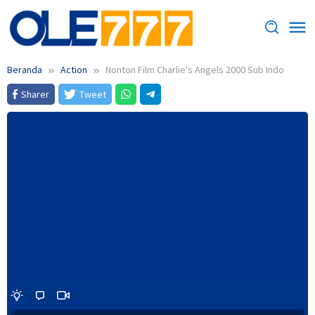
Loncat
ke
konten
Beranda
Action
Nonton Film Charlie's Angels 2000 Sub Indo
Sharer
Tweet