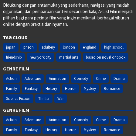
Didukung dengan antarmuka yang sederhana, navigasi yang mudah
digunakan, dan pembaruan konten secara berkala, A-ListFilm menjadi
pilihan bagi para pecinta film yang ingin menikmati berbagai hiburan
online dengan praktis dan nyaman.
TAG CLOUD
japan
prison
adultery
london
england
high school
friendship
new york city
martial arts
based on novel or book
GENRE FILM
Action
Adventure
Animation
Comedy
Crime
Drama
Family
Fantasy
History
Horror
Mystery
Romance
Science Fiction
Thriller
War
GENRE FILM
Action
Adventure
Animation
Comedy
Crime
Drama
Family
Fantasy
History
Horror
Mystery
Romance