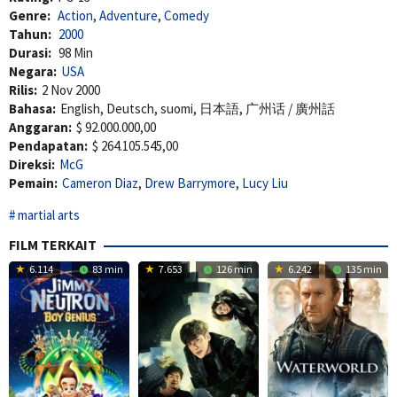
Genre:
Action
,
Adventure
,
Comedy
Tahun:
2000
Durasi:
98 Min
Negara:
USA
Rilis:
2 Nov 2000
Bahasa:
English, Deutsch, suomi, 日本語, 广州话 / 廣州話
Anggaran:
$ 92.000.000,00
Pendapatan:
$ 264.105.545,00
Direksi:
McG
Pemain:
Cameron Diaz
,
Drew Barrymore
,
Lucy Liu
martial arts
FILM TERKAIT
6.114
83 min
7.653
126 min
6.242
135 min