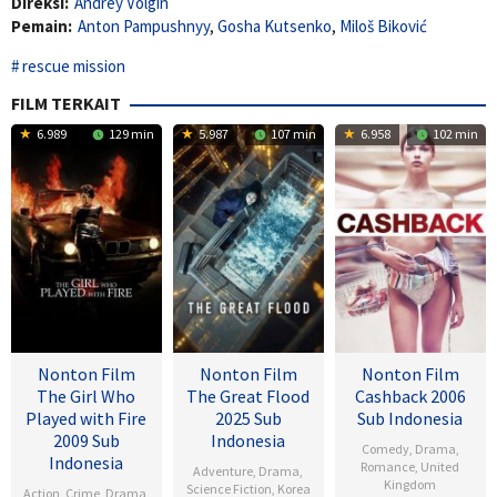
Direksi:
Andrey Volgin
Pemain:
Anton Pampushnyy
,
Gosha Kutsenko
,
Miloš Biković
rescue mission
FILM TERKAIT
6.989
129 min
5.987
107 min
6.958
102 min
Nonton Film
Nonton Film
Nonton Film
The Girl Who
The Great Flood
Cashback 2006
Played with Fire
2025 Sub
Sub Indonesia
2009 Sub
Indonesia
Comedy
,
Drama
,
Indonesia
Romance
,
United
Adventure
,
Drama
,
Kingdom
Science Fiction
,
Korea
Action
,
Crime
,
Drama
,