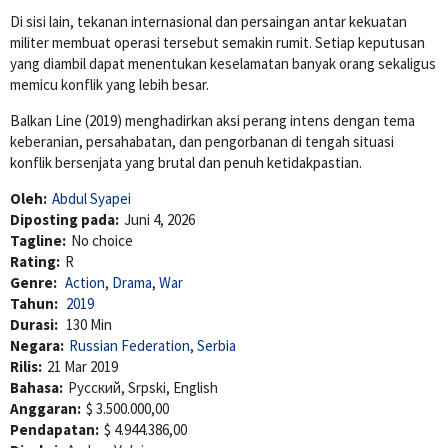
Di sisi lain, tekanan internasional dan persaingan antar kekuatan
militer membuat operasi tersebut semakin rumit. Setiap keputusan
yang diambil dapat menentukan keselamatan banyak orang sekaligus
memicu konflik yang lebih besar.
Balkan Line (2019) menghadirkan aksi perang intens dengan tema
keberanian, persahabatan, dan pengorbanan di tengah situasi
konflik bersenjata yang brutal dan penuh ketidakpastian.
Oleh:
Abdul Syapei
Diposting pada:
Juni 4, 2026
Tagline:
No choice
Rating:
R
Genre:
Action
,
Drama
,
War
Tahun:
2019
Durasi:
130 Min
Negara:
Russian Federation
,
Serbia
Rilis:
21 Mar 2019
Bahasa:
Pусский, Srpski, English
Anggaran:
$ 3.500.000,00
Pendapatan:
$ 4.944.386,00