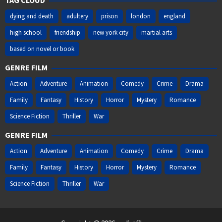
TAG CLOUD
dying and death
adultery
prison
london
england
high school
friendship
new york city
martial arts
based on novel or book
GENRE FILM
Action
Adventure
Animation
Comedy
Crime
Drama
Family
Fantasy
History
Horror
Mystery
Romance
Science Fiction
Thriller
War
GENRE FILM
Action
Adventure
Animation
Comedy
Crime
Drama
Family
Fantasy
History
Horror
Mystery
Romance
Science Fiction
Thriller
War