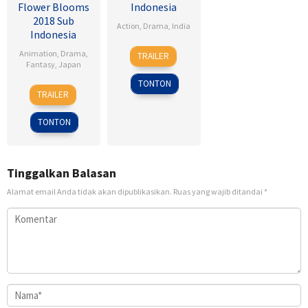
Flower Blooms
Indonesia
2018 Sub
Action
,
Drama
,
India
Indonesia
1
Radha
Animation
,
Drama
,
TRAILER
May
Krishna
Fantasy
,
Japan
2015
Jagarlamudi
TONTON
24
Heo
TRAILER
Feb
Jong
2018
TONTON
Tinggalkan Balasan
Alamat email Anda tidak akan dipublikasikan.
Ruas yang wajib ditandai
*