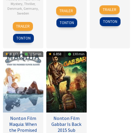
Mystery
,
Thriller
,
17
Sean
18
Kim
Denmark
,
Germany
,
TRAILER
TRAILER
Jan
Ellis
Sweden
Sep
Byung-
2007
2025
woo
TONTON
TONTON
18
Daniel
TRAILER
Sep
Alfredson
2009
TONTON
8.137
115 min
6.858
130 min
Nonton Film
Nonton Film
Maquia: When
Gabbar Is Back
the Promised
2015 Sub