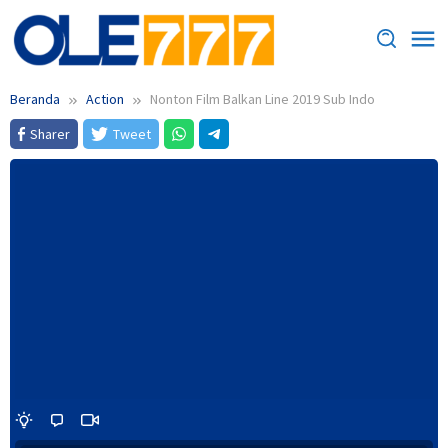
Loncat
ke
konten
Beranda
Action
Nonton Film Balkan Line 2019 Sub Indo
Sharer
Tweet