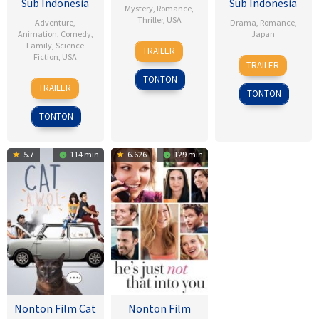
Sub Indonesia
Sub Indonesia
Mystery
,
Romance
,
Thriller
,
USA
Adventure
,
Drama
,
Romance
,
Animation
,
Comedy
,
Japan
8
Alfred
Family
,
Science
TRAILER
Fiction
,
USA
28
Sho
Nov
Hitchcock
TRAILER
Jul
Tsukikawa
1945
TONTON
14
John
2017
TRAILER
TONTON
Dec
A.
2001
Davis
TONTON
5.7
114 min
6.626
129 min
Nonton Film Cat
Nonton Film