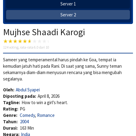
Server 1
Server 2
Mujhse Shaadi Karogi
124
voting, rata-rata
6.0
dari 10
Sameer yang temperamental harus pindah ke Goa, tempat ia
kemudian jatuh hati pada Rani. Di saat yang sama, Sunny teman
sekamarnya diam-diam menyusun rencana yang bisa mengubah
segalanya.
Oleh:
Abdul Syapei
Diposting pada:
April 8, 2026
Tagline:
How to win a girl’s heart.
Rating:
PG
Genre:
Comedy
,
Romance
Tahun:
2004
Durasi:
163 Min
Negara:
India