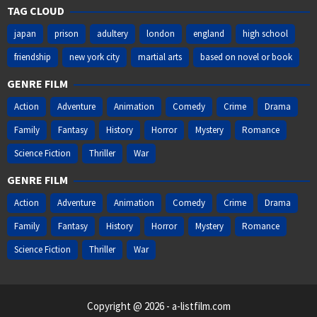
TAG CLOUD
japan
prison
adultery
london
england
high school
friendship
new york city
martial arts
based on novel or book
GENRE FILM
Action
Adventure
Animation
Comedy
Crime
Drama
Family
Fantasy
History
Horror
Mystery
Romance
Science Fiction
Thriller
War
GENRE FILM
Action
Adventure
Animation
Comedy
Crime
Drama
Family
Fantasy
History
Horror
Mystery
Romance
Science Fiction
Thriller
War
Copyright @ 2026 - a-listfilm.com