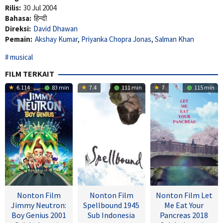
Rilis:
30 Jul 2004
Bahasa:
हिन्दी
Direksi:
David Dhawan
Pemain:
Akshay Kumar
,
Priyanka Chopra Jonas
,
Salman Khan
musical
FILM TERKAIT
6.114
83 min
7.4
111 min
7
115 min
Nonton Film
Nonton Film
Nonton Film Let
Jimmy Neutron:
Spellbound 1945
Me Eat Your
Boy Genius 2001
Sub Indonesia
Pancreas 2018