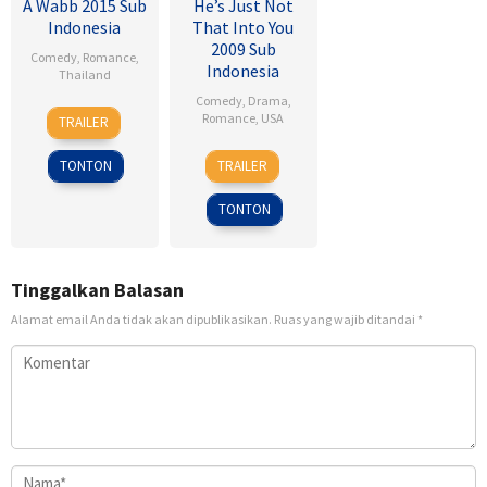
A Wabb 2015 Sub
He’s Just Not
Indonesia
That Into You
2009 Sub
Comedy
,
Romance
,
Indonesia
Thailand
Comedy
,
Drama
,
4
Nareubadee
Romance
,
USA
TRAILER
Mar
Wetchakam
6
Ken
2015
TONTON
TRAILER
Feb
Kwapis
2009
TONTON
Tinggalkan Balasan
Alamat email Anda tidak akan dipublikasikan.
Ruas yang wajib ditandai
*