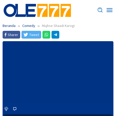
Loncat
ke
konten
Beranda
Comedy
Mujhse Shaadi Karogi
Sharer
Tweet