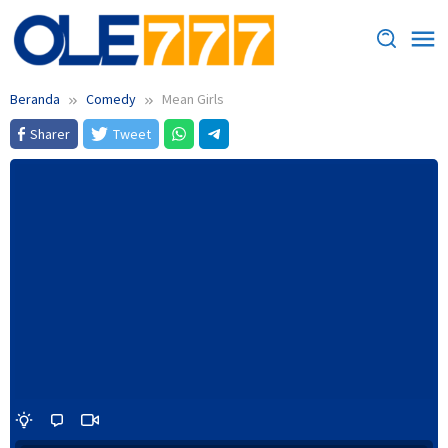
Loncat
ke
konten
Beranda
Comedy
Mean Girls
Sharer
Tweet