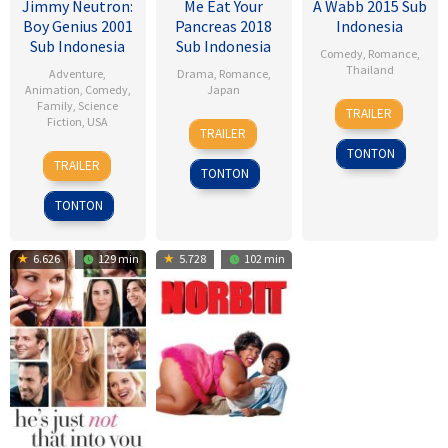
Jimmy Neutron:
Me Eat Your
A Wabb 2015 Sub
Boy Genius 2001
Pancreas 2018
Indonesia
Sub Indonesia
Sub Indonesia
Comedy
,
Romance
,
Thailand
Adventure
,
Drama
,
Romance
,
Animation
,
Comedy
,
Japan
4
Nareubadee
Family
,
Science
TRAILER
Fiction
,
USA
28
Sho
Mar
Wetchakam
TRAILER
Jul
Tsukikawa
2015
TONTON
14
John
2017
TRAILER
TONTON
Dec
A.
2001
Davis
TONTON
6.626
129 min
5.728
102 min