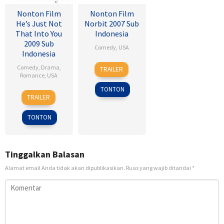
Nonton Film
Nonton Film
He’s Just Not
Norbit 2007 Sub
That Into You
Indonesia
2009 Sub
Comedy
,
USA
Indonesia
8
Brian
Comedy
,
Drama
,
TRAILER
Feb
Robbins
Romance
,
USA
2007
TONTON
6
Ken
TRAILER
Feb
Kwapis
2009
TONTON
Tinggalkan Balasan
Alamat email Anda tidak akan dipublikasikan.
Ruas yang wajib ditandai
*