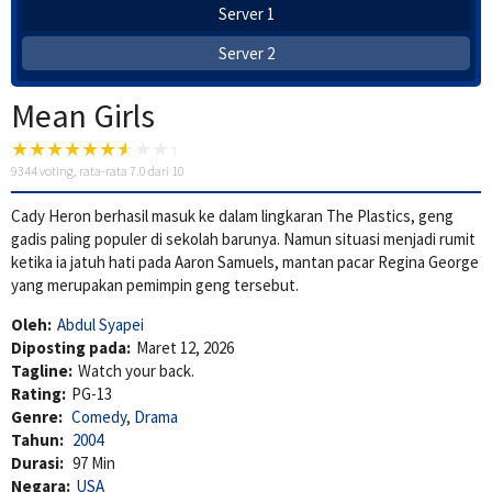
Server 1
Server 2
Mean Girls
9344
voting, rata-rata
7.0
dari 10
Cady Heron berhasil masuk ke dalam lingkaran The Plastics, geng
gadis paling populer di sekolah barunya. Namun situasi menjadi rumit
ketika ia jatuh hati pada Aaron Samuels, mantan pacar Regina George
yang merupakan pemimpin geng tersebut.
Oleh:
Abdul Syapei
Diposting pada:
Maret 12, 2026
Tagline:
Watch your back.
Rating:
PG-13
Genre:
Comedy
,
Drama
Tahun:
2004
Durasi:
97 Min
Negara:
USA