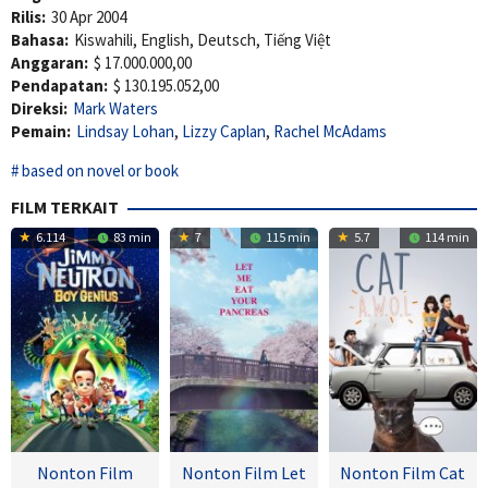
Rilis:
30 Apr 2004
Bahasa:
Kiswahili, English, Deutsch, Tiếng Việt
Anggaran:
$ 17.000.000,00
Pendapatan:
$ 130.195.052,00
Direksi:
Mark Waters
Pemain:
Lindsay Lohan
,
Lizzy Caplan
,
Rachel McAdams
based on novel or book
FILM TERKAIT
6.114
83 min
7
115 min
5.7
114 min
Nonton Film
Nonton Film Let
Nonton Film Cat