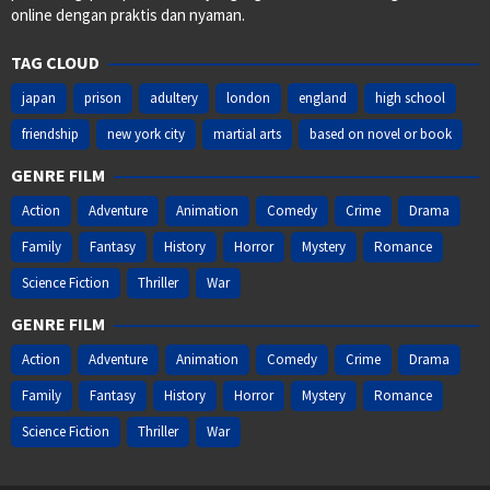
online dengan praktis dan nyaman.
TAG CLOUD
japan
prison
adultery
london
england
high school
friendship
new york city
martial arts
based on novel or book
GENRE FILM
Action
Adventure
Animation
Comedy
Crime
Drama
Family
Fantasy
History
Horror
Mystery
Romance
Science Fiction
Thriller
War
GENRE FILM
Action
Adventure
Animation
Comedy
Crime
Drama
Family
Fantasy
History
Horror
Mystery
Romance
Science Fiction
Thriller
War