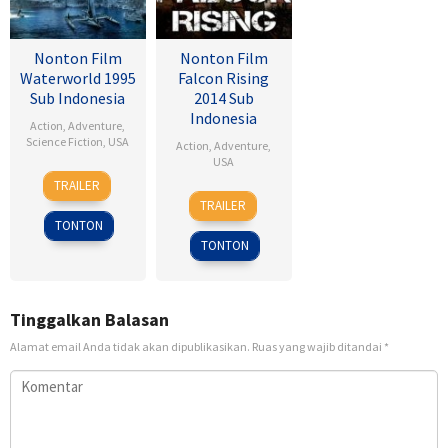
Nonton Film
Nonton Film
Waterworld 1995
Falcon Rising
Sub Indonesia
2014 Sub
Indonesia
Action
,
Adventure
,
Science Fiction
,
USA
Action
,
Adventure
,
USA
28
Kevin
TRAILER
5
Ernie
Jul
Reynolds
TRAILER
Sep
Barbarash
1995
TONTON
2014
TONTON
Tinggalkan Balasan
Alamat email Anda tidak akan dipublikasikan.
Ruas yang wajib ditandai
*