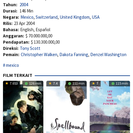
Tahun:
2004
Durasi:
146 Min
Negara:
Mexico
,
Switzerland
,
United Kingdom
,
USA
Rilis:
23 Apr 2004
Bahasa:
English, Español
Anggaran:
$ 70.000.000,00
Pendapatan:
$ 130.300.000,00
Direksi:
Tony Scott
Pemain:
Christopher Walken
,
Dakota Fanning
,
Denzel Washington
mexico
FILM TERKAIT
7.653
126 min
7.4
111 min
7
115 min