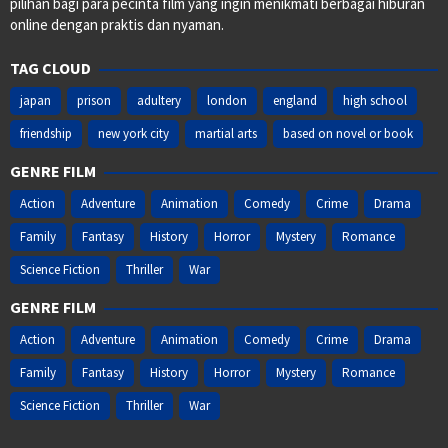
pilihan bagi para pecinta film yang ingin menikmati berbagai hiburan
online dengan praktis dan nyaman.
TAG CLOUD
japan
prison
adultery
london
england
high school
friendship
new york city
martial arts
based on novel or book
GENRE FILM
Action
Adventure
Animation
Comedy
Crime
Drama
Family
Fantasy
History
Horror
Mystery
Romance
Science Fiction
Thriller
War
GENRE FILM
Action
Adventure
Animation
Comedy
Crime
Drama
Family
Fantasy
History
Horror
Mystery
Romance
Science Fiction
Thriller
War