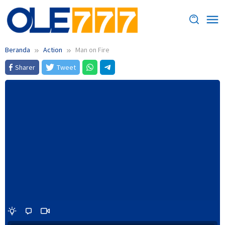
Loncat
ke
konten
Beranda
Action
Man on Fire
Sharer
Tweet