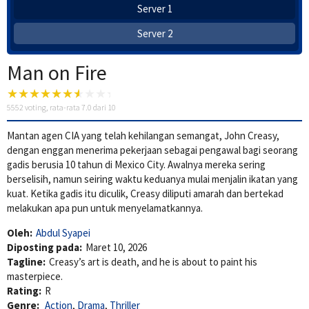
Server 1
Server 2
Man on Fire
5552
voting, rata-rata
7.0
dari 10
Mantan agen CIA yang telah kehilangan semangat, John Creasy,
dengan enggan menerima pekerjaan sebagai pengawal bagi seorang
gadis berusia 10 tahun di Mexico City. Awalnya mereka sering
berselisih, namun seiring waktu keduanya mulai menjalin ikatan yang
kuat. Ketika gadis itu diculik, Creasy diliputi amarah dan bertekad
melakukan apa pun untuk menyelamatkannya.
Oleh:
Abdul Syapei
Diposting pada:
Maret 10, 2026
Tagline:
Creasy’s art is death, and he is about to paint his
masterpiece.
Rating:
R
Genre:
Action
,
Drama
,
Thriller