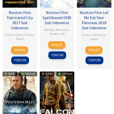
Nonton Film
Nonton Film
Nonton Film Let
Fabricated City
Spellbound 1945
Me Eat Your
2017 Sub
Sub Indonesia
Pancreas 2018
Indonesia
Sub Indonesia
Mystery
,
Romance
,
Thriller
,
USA
Action
,
Crime
,
Thriller
,
Drama
,
Romance
,
Korea
Japan
8
Alfred
TRAILER
9
Lee
28
Sho
Nov
Hitchcock
TRAILER
TRAILER
Feb
Hu-
Jul
Tsukikawa
1945
TONTON
2017
bin
2017
TONTON
TONTON
6.242
135 min
6.344
103 min