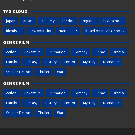
TAG CLOUD
japan
prison
adultery
london
england
high school
friendship
new york city
martial arts
based on novel or book
GENRE FILM
Action
Adventure
Animation
Comedy
Crime
Drama
Family
Fantasy
History
Horror
Mystery
Romance
Science Fiction
Thriller
War
GENRE FILM
Action
Adventure
Animation
Comedy
Crime
Drama
Family
Fantasy
History
Horror
Mystery
Romance
Science Fiction
Thriller
War