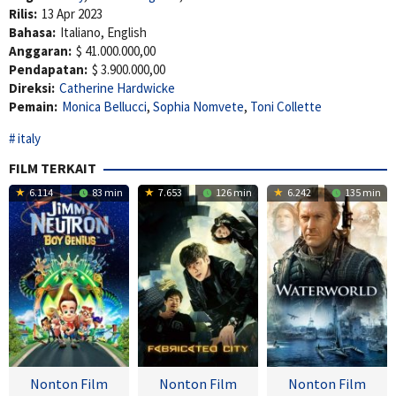
Rilis:
13 Apr 2023
Bahasa:
Italiano, English
Anggaran:
$ 41.000.000,00
Pendapatan:
$ 3.900.000,00
Direksi:
Catherine Hardwicke
Pemain:
Monica Bellucci
,
Sophia Nomvete
,
Toni Collette
italy
FILM TERKAIT
6.114
83 min
7.653
126 min
6.242
135 min
Nonton Film
Nonton Film
Nonton Film