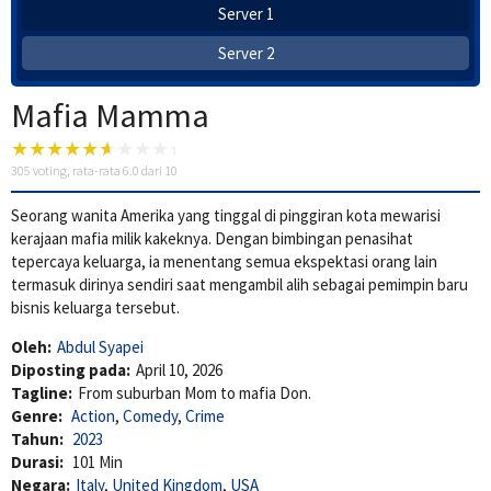
Server 1
Server 2
Mafia Mamma
305
voting, rata-rata
6.0
dari 10
Seorang wanita Amerika yang tinggal di pinggiran kota mewarisi
kerajaan mafia milik kakeknya. Dengan bimbingan penasihat
tepercaya keluarga, ia menentang semua ekspektasi orang lain
termasuk dirinya sendiri saat mengambil alih sebagai pemimpin baru
bisnis keluarga tersebut.
Oleh:
Abdul Syapei
Diposting pada:
April 10, 2026
Tagline:
From suburban Mom to mafia Don.
Genre:
Action
,
Comedy
,
Crime
Tahun:
2023
Durasi:
101 Min
Negara:
Italy
,
United Kingdom
,
USA