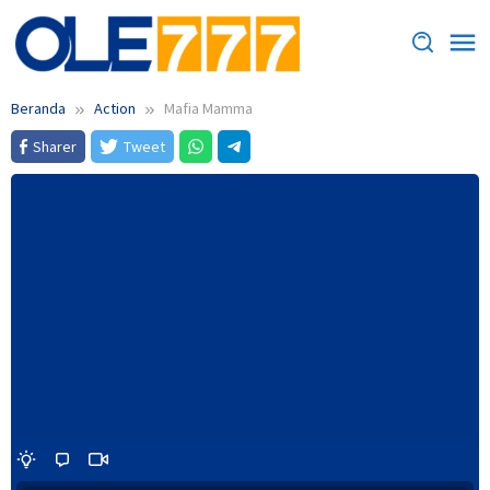
Loncat
ke
konten
Beranda
Action
Mafia Mamma
Sharer
Tweet