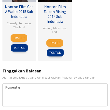
Nonton Film Cat
Nonton Film
A Wabb 2015 Sub
Falcon Rising
Indonesia
2014 Sub
Indonesia
Comedy
,
Romance
,
Thailand
Action
,
Adventure
,
USA
4
Nareubadee
TRAILER
5
Ernie
Mar
Wetchakam
TRAILER
Sep
Barbarash
2015
TONTON
2014
TONTON
Tinggalkan Balasan
Alamat email Anda tidak akan dipublikasikan.
Ruas yang wajib ditandai
*