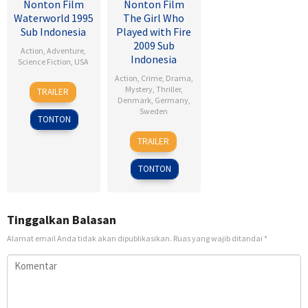
Nonton Film
Nonton Film
Waterworld 1995
The Girl Who
Sub Indonesia
Played with Fire
2009 Sub
Action
,
Adventure
,
Indonesia
Science Fiction
,
USA
Action
,
Crime
,
Drama
,
28
Kevin
Mystery
,
Thriller
,
TRAILER
Jul
Reynolds
Denmark
,
Germany
,
Sweden
1995
TONTON
18
Daniel
TRAILER
Sep
Alfredson
2009
TONTON
Tinggalkan Balasan
Alamat email Anda tidak akan dipublikasikan.
Ruas yang wajib ditandai
*