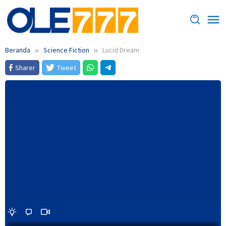
Loncat
ke
konten
Beranda
Science Fiction
Lucid Dream
Sharer
Tweet