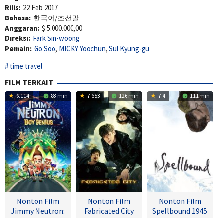
Rilis:
22 Feb 2017
Bahasa:
한국어/조선말
Anggaran:
$ 5.000.000,00
Direksi:
Park Sin-woong
Pemain:
Go Soo
,
MICKY Yoochun
,
Sul Kyung-gu
time travel
FILM TERKAIT
6.114
83 min
7.653
126 min
7.4
111 min
Nonton Film
Nonton Film
Nonton Film
Jimmy Neutron:
Fabricated City
Spellbound 1945