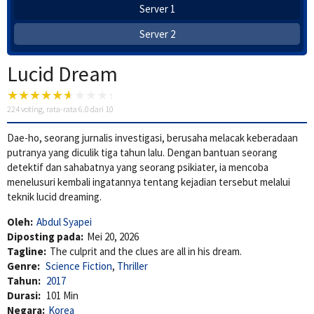
Server 1
Server 2
Lucid Dream
224
voting, rata-rata
6.0
dari 10
Dae-ho, seorang jurnalis investigasi, berusaha melacak keberadaan
putranya yang diculik tiga tahun lalu. Dengan bantuan seorang
detektif dan sahabatnya yang seorang psikiater, ia mencoba
menelusuri kembali ingatannya tentang kejadian tersebut melalui
teknik lucid dreaming.
Oleh:
Abdul Syapei
Diposting pada:
Mei 20, 2026
Tagline:
The culprit and the clues are all in his dream.
Genre:
Science Fiction
,
Thriller
Tahun:
2017
Durasi:
101 Min
Negara:
Korea