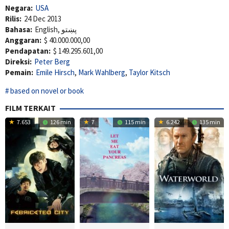
Negara:
USA
Rilis:
24 Dec 2013
Bahasa:
English, پښتو
Anggaran:
$ 40.000.000,00
Pendapatan:
$ 149.295.601,00
Direksi:
Peter Berg
Pemain:
Emile Hirsch
,
Mark Wahlberg
,
Taylor Kitsch
based on novel or book
FILM TERKAIT
7.653
126 min
7
115 min
6.242
135 min