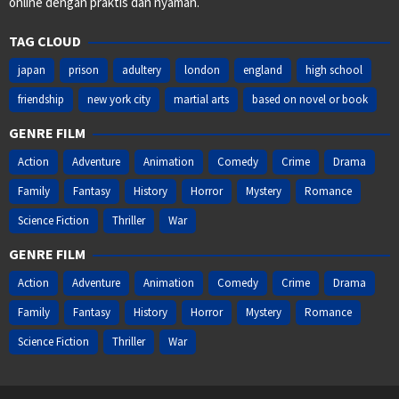
online dengan praktis dan nyaman.
TAG CLOUD
japan
prison
adultery
london
england
high school
friendship
new york city
martial arts
based on novel or book
GENRE FILM
Action
Adventure
Animation
Comedy
Crime
Drama
Family
Fantasy
History
Horror
Mystery
Romance
Science Fiction
Thriller
War
GENRE FILM
Action
Adventure
Animation
Comedy
Crime
Drama
Family
Fantasy
History
Horror
Mystery
Romance
Science Fiction
Thriller
War