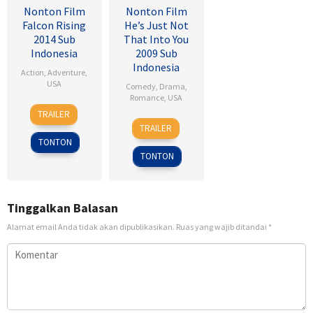
Nonton Film
Nonton Film
Falcon Rising
He’s Just Not
2014 Sub
That Into You
Indonesia
2009 Sub
Indonesia
Action
,
Adventure
,
USA
Comedy
,
Drama
,
Romance
,
USA
5
Ernie
TRAILER
6
Ken
Sep
Barbarash
TRAILER
Feb
Kwapis
2014
TONTON
2009
TONTON
Tinggalkan Balasan
Alamat email Anda tidak akan dipublikasikan.
Ruas yang wajib ditandai
*