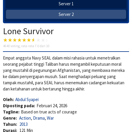
Server 1
Server 2
Lone Survivor
4640
voting, rata-rata
7.0
dari 10
Empat anggota Navy SEAL dalam misi rahasia untuk menetralkan
seorang pejabat tinggi Taliban harus mengambil keputusan moral
yang mustahil di pegunungan Afghanistan, yang membawa mereka
ke dalam penyergapan musuh. Saat menghadapi peluang yang
tampak mustahil, para SEAL harus menemukan cadangan kekuatan
dan ketahanan untuk bertarung hingga akhir.
Oleh:
Abdul Syapei
Diposting pada:
Februari 24, 2026
Tagline:
Based on true acts of courage
Genre:
Action
,
Drama
,
War
Tahun:
2013
Durasi:
121 Min