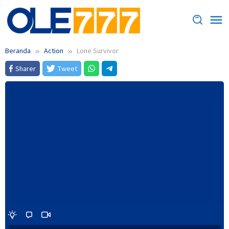
Loncat
ke
konten
Beranda
Action
Lone Survivor
Sharer
Tweet