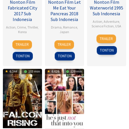
Nonton Film
Nonton Film Let
Nonton Film
Fabricated City
Me Eat Your
Waterworld 1995
2017 Sub
Pancreas 2018
Sub Indonesia
Indonesia
Sub Indonesia
Action
,
Adventure
,
Science Fiction
,
USA
Action
,
Crime
,
Thriller
,
Drama
,
Romance
,
Korea
Japan
28
Kevin
TRAILER
9
Lee
28
Sho
Jul
Reynolds
TRAILER
TRAILER
Feb
Hu-
Jul
Tsukikawa
1995
TONTON
2017
bin
2017
TONTON
TONTON
6.344
103 min
6.626
129 min