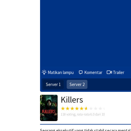
Matikan lampu
Komentar
Trailer
Server 1
Server 2
Killers
118
voting, rata-rata
6.0
dari 10
Seorang eksekutif yang tidak stabil secara mental