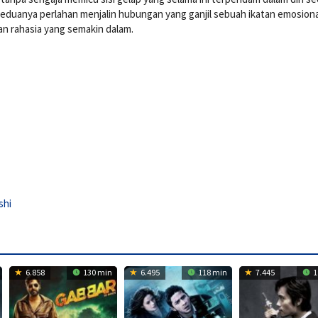
, keduanya perlahan menjalin hubungan yang ganjil sebuah ikatan emosion
an rahasia yang semakin dalam.
shi
6.858
130 min
6.495
118 min
7.445
1