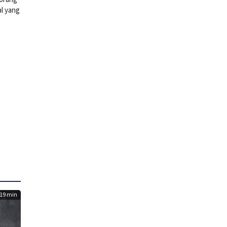
al yang
19 min