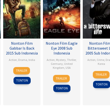
Nonton Film
Nonton Film Eagle
Nonton Film
Gabbar Is Back
Eye 2008 Sub
Bittersweet L
2015 Sub Indonesia
Indonesia
2005 Sub Indo
Action
,
Drama
,
India
Action
,
Mystery
,
Thriller
,
Action
,
Crime
,
Dr
Germany
,
United
Korea
1
Radha
Kingdom
,
USA
TRAILER
1
Kim
May
Krishna
TRAILER
25
D.J.
Apr
Jee-
2015
Jagarlamudi
TRAILER
TONTON
Sep
Caruso
2005
woon
TONTON
2008
TONTON