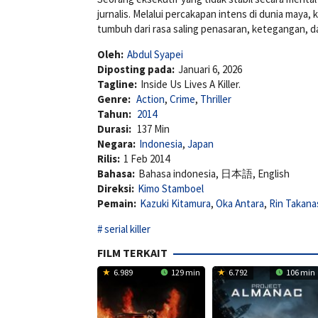
jurnalis. Melalui percakapan intens di dunia maya
tumbuh dari rasa saling penasaran, ketegangan, d
Oleh:
Abdul Syapei
Diposting pada:
Januari 6, 2026
Tagline:
Inside Us Lives A Killer.
Genre:
Action
,
Crime
,
Thriller
Tahun:
2014
Durasi:
137 Min
Negara:
Indonesia
,
Japan
Rilis:
1 Feb 2014
Bahasa:
Bahasa indonesia, 日本語, English
Direksi:
Kimo Stamboel
Pemain:
Kazuki Kitamura
,
Oka Antara
,
Rin Takana
serial killer
FILM TERKAIT
6.989
129 min
6.792
106 min