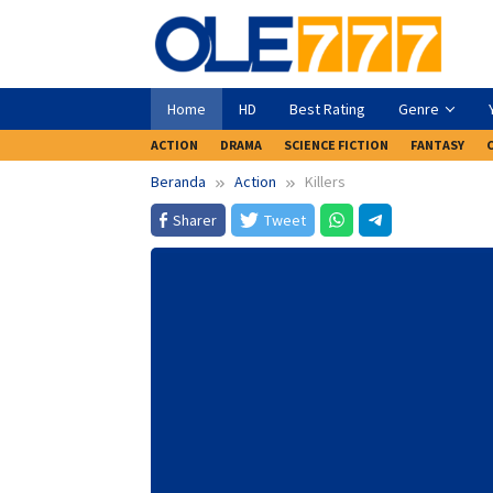
Loncat
ke
konten
Home
HD
Best Rating
Genre
ACTION
DRAMA
SCIENCE FICTION
FANTASY
Beranda
Action
Killers
Sharer
Tweet