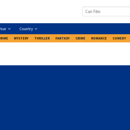
Year
Country
CRIME
MYSTERY
THRILLER
FANTASY
CRIME
ROMANCE
COMEDY