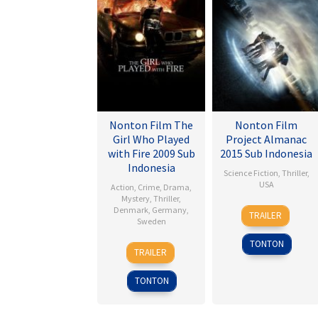
Nonton Film The
Nonton Film
Girl Who Played
Project Almanac
with Fire 2009 Sub
2015 Sub Indonesia
Indonesia
Science Fiction
,
Thriller
,
USA
Action
,
Crime
,
Drama
,
Mystery
,
Thriller
,
28
Dean
Denmark
,
Germany
,
TRAILER
Sweden
Jan
Israelite
2015
TONTON
18
Daniel
TRAILER
Sep
Alfredson
2009
TONTON