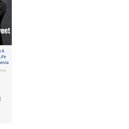
 A
ife
nesia
ama
,