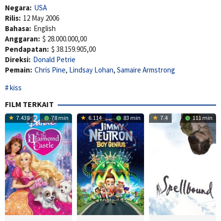
Negara:
USA
Rilis:
12 May 2006
Bahasa:
English
Anggaran:
$ 28.000.000,00
Pendapatan:
$ 38.159.905,00
Direksi:
Donald Petrie
Pemain:
Chris Pine
,
Lindsay Lohan
,
Samaire Armstrong
kiss
FILM TERKAIT
7.438
78 min
6.114
83 min
7.4
111 min