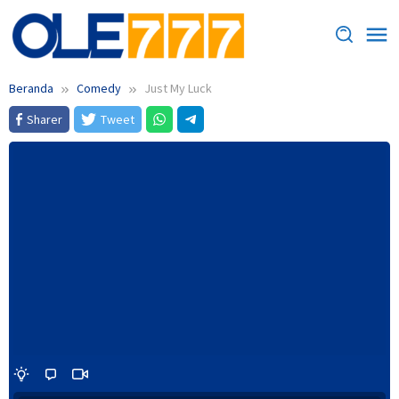
Loncat
ke
konten
Beranda
Comedy
Just My Luck
Sharer
Tweet