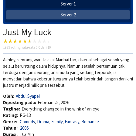
Server 1
Server 2
Just My Luck
1989
voting, rata-rata
6.0
dari 10
Ashley, seorang wanita asal Manhattan, dikenal sebagai sosok yang
selalu beruntung dalam hidupnya. Namun setelah pertemuan tak
terduga dengan seorang pria muda yang sedang terpuruk, ia
menyadari bahwa keberuntungannya telah berpindah tangan dan kini
justru menjadi milik pria tersebut.
Oleh:
Abdul Syapei
Diposting pada:
Februari 25, 2026
Tagline:
Everything changed in the wink of an eye.
Rating:
PG-13
Genre:
Comedy
,
Drama
,
Family
,
Fantasy
,
Romance
Tahun:
2006
Durasi:
103 Min