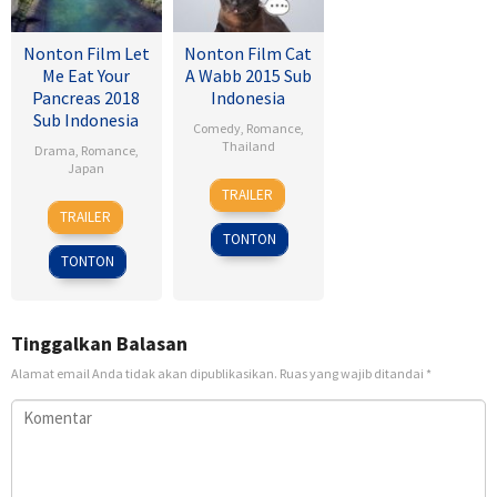
Nonton Film Let
Nonton Film Cat
Me Eat Your
A Wabb 2015 Sub
Pancreas 2018
Indonesia
Sub Indonesia
Comedy
,
Romance
,
Thailand
Drama
,
Romance
,
Japan
4
Nareubadee
TRAILER
28
Sho
Mar
Wetchakam
TRAILER
Jul
Tsukikawa
2015
TONTON
2017
TONTON
Tinggalkan Balasan
Alamat email Anda tidak akan dipublikasikan.
Ruas yang wajib ditandai
*