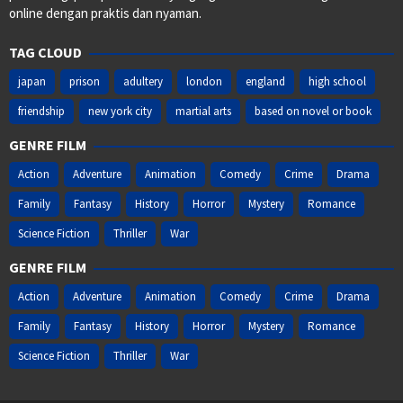
online dengan praktis dan nyaman.
TAG CLOUD
japan
prison
adultery
london
england
high school
friendship
new york city
martial arts
based on novel or book
GENRE FILM
Action
Adventure
Animation
Comedy
Crime
Drama
Family
Fantasy
History
Horror
Mystery
Romance
Science Fiction
Thriller
War
GENRE FILM
Action
Adventure
Animation
Comedy
Crime
Drama
Family
Fantasy
History
Horror
Mystery
Romance
Science Fiction
Thriller
War