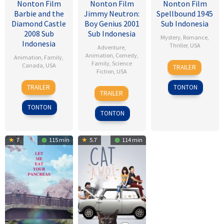
Nonton Film
Nonton Film
Nonton Film
Barbie and the
Jimmy Neutron:
Spellbound 1945
Diamond Castle
Boy Genius 2001
Sub Indonesia
2008 Sub
Sub Indonesia
Mystery
,
Romance
,
Indonesia
Thriller
,
USA
Adventure
,
Animation
,
Comedy
,
Animation
,
Family
,
8
Alfred
Family
,
Science
Canada
,
USA
TRAILER
Fiction
,
USA
Nov
Hitchcock
3
Gino
1945
TRAILER
TONTON
14
John
Sep
Nichele
TRAILER
Dec
A.
2008
TONTON
2001
Davis
TONTON
7
115 min
5.7
114 min