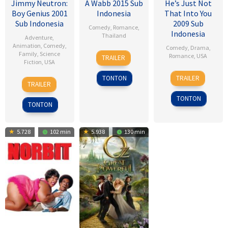
Jimmy Neutron:
A Wabb 2015 Sub
He’s Just Not
Boy Genius 2001
Indonesia
That Into You
Sub Indonesia
2009 Sub
Comedy
,
Romance
,
Indonesia
Thailand
Adventure
,
Animation
,
Comedy
,
Comedy
,
Drama
,
4
Nareubadee
Family
,
Science
Romance
,
USA
TRAILER
Fiction
,
USA
Mar
Wetchakam
6
Ken
2015
TONTON
TRAILER
14
John
Feb
Kwapis
TRAILER
Dec
A.
2009
TONTON
2001
Davis
TONTON
5.728
102 min
5.938
130 min