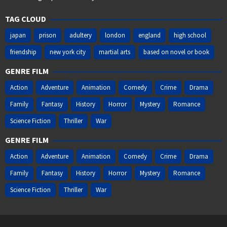
TAG CLOUD
japan
prison
adultery
london
england
high school
friendship
new york city
martial arts
based on novel or book
GENRE FILM
Action
Adventure
Animation
Comedy
Crime
Drama
Family
Fantasy
History
Horror
Mystery
Romance
Science Fiction
Thriller
War
GENRE FILM
Action
Adventure
Animation
Comedy
Crime
Drama
Family
Fantasy
History
Horror
Mystery
Romance
Science Fiction
Thriller
War