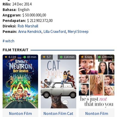
Rilis:
24 Dec 2014
Bahasa:
English
Anggaran:
$ 50.000.000,00
Pendapatan:
$ 212.902.372,00
Direksi:
Rob Marshall
Pemain:
Anna Kendrick
,
Lilla Crawford
,
Meryl Streep
witch
FILM TERKAIT
6.114
83 min
5.7
114 min
6.626
129 min
Nonton Film
Nonton Film Cat
Nonton Film