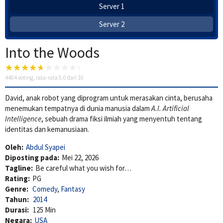
Server 1
Server 2
Into the Woods
4404
voting, rata-rata
5.0
dari 10
David, anak robot yang diprogram untuk merasakan cinta, berusaha
menemukan tempatnya di dunia manusia dalam
A.I. Artificial
Intelligence
, sebuah drama fiksi ilmiah yang menyentuh tentang
identitas dan kemanusiaan.
Oleh:
Abdul Syapei
Diposting pada:
Mei 22, 2026
Tagline:
Be careful what you wish for…
Rating:
PG
Genre:
Comedy
,
Fantasy
Tahun:
2014
Durasi:
125 Min
Negara:
USA