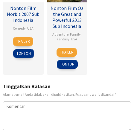
Nonton Film
Nonton Film Oz
Norbit 2007 Sub
the Great and
Indonesia
Powerful 2013
Sub Indonesia
Comedy
,
USA
Adventure
,
Family
,
8
Brian
Fantasy
,
USA
TRAILER
Feb
Robbins
7
Sam
2007
TRAILER
TONTON
Mar
Raimi
2013
TONTON
Tinggalkan Balasan
Alamat email Anda tidak akan dipublikasikan.
Ruas yang wajib ditandai
*