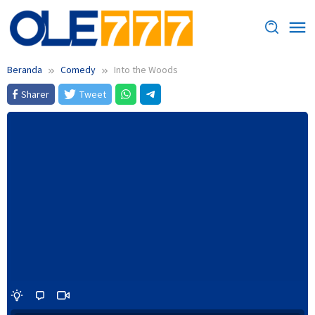
Loncat
ke
konten
Beranda
Comedy
Into the Woods
Sharer
Tweet