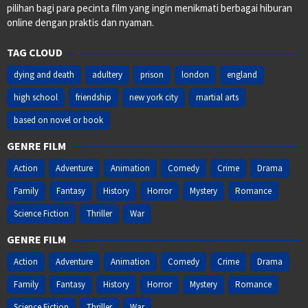
pilihan bagi para pecinta film yang ingin menikmati berbagai hiburan
online dengan praktis dan nyaman.
TAG CLOUD
dying and death
adultery
prison
london
england
high school
friendship
new york city
martial arts
based on novel or book
GENRE FILM
Action
Adventure
Animation
Comedy
Crime
Drama
Family
Fantasy
History
Horror
Mystery
Romance
Science Fiction
Thriller
War
GENRE FILM
Action
Adventure
Animation
Comedy
Crime
Drama
Family
Fantasy
History
Horror
Mystery
Romance
Science Fiction
Thriller
War