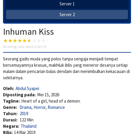
Server 1
Server 2
Inhuman Kiss
68
voting, rata-rata
6.0
dari 10
Seorang gadis muda yang polos tanpa sengaja menjadi tempat
bersemayamnya krasue, makhluk iblis yang meneror desanya setiap
malam dalam pencarian balas dendam dan menimbulkan kekacauan di
sekitarnya.
Oleh:
Abdul Syapei
Diposting pada:
Mei 15, 2026
Tagline:
Heart of a girl, head of a demon.
Genre:
Drama
,
Horror
,
Romance
Tahun:
2019
Durasi:
122 Min
Negara:
Thailand
Rilis:
14 Mar 2019