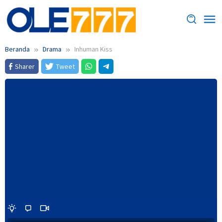
Loncat
ke
konten
Beranda
Drama
Inhuman Kiss
Sharer
Tweet