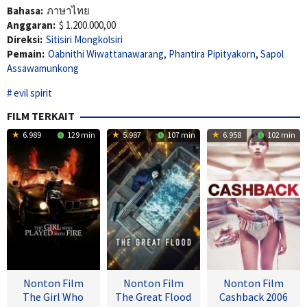
Bahasa:
ภาษาไทย
Anggaran:
$ 1.200.000,00
Direksi:
Sitisiri Mongkolsiri
Pemain:
Oabnithi Wiwattanawarang
,
Phantira Pipityakorn
,
Sapol
Assawamunkong
evil spirit
FILM TERKAIT
6.989
129 min
5.987
107 min
6.958
102 min
Nonton Film
Nonton Film
Nonton Film
The Girl Who
The Great Flood
Cashback 2006