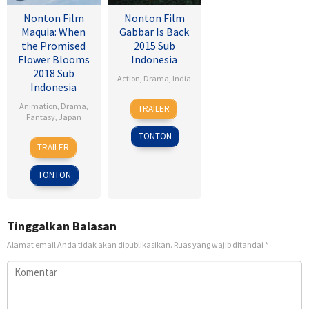
Nonton Film
Nonton Film
Maquia: When
Gabbar Is Back
the Promised
2015 Sub
Flower Blooms
Indonesia
2018 Sub
Action
,
Drama
,
India
Indonesia
1
Radha
Animation
,
Drama
,
TRAILER
May
Krishna
Fantasy
,
Japan
2015
Jagarlamudi
TONTON
24
Heo
TRAILER
Feb
Jong
2018
TONTON
Tinggalkan Balasan
Alamat email Anda tidak akan dipublikasikan.
Ruas yang wajib ditandai
*