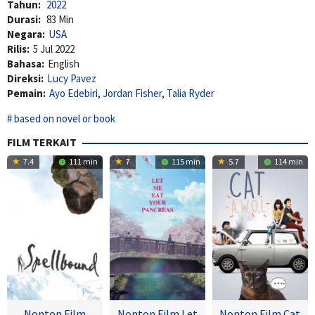
Tahun:
2022
Durasi:
83 Min
Negara:
USA
Rilis:
5 Jul 2022
Bahasa:
English
Direksi:
Lucy Pavez
Pemain:
Ayo Edebiri
,
Jordan Fisher
,
Talia Ryder
based on novel or book
FILM TERKAIT
7.4
111 min
7
115 min
5.7
114 min
Nonton Film
Nonton Film Let
Nonton Film Cat