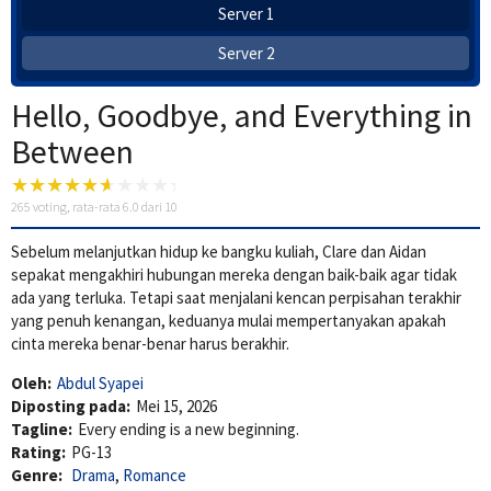
Server 1
Server 2
Hello, Goodbye, and Everything in
Between
265
voting, rata-rata
6.0
dari 10
Sebelum melanjutkan hidup ke bangku kuliah, Clare dan Aidan
sepakat mengakhiri hubungan mereka dengan baik-baik agar tidak
ada yang terluka. Tetapi saat menjalani kencan perpisahan terakhir
yang penuh kenangan, keduanya mulai mempertanyakan apakah
cinta mereka benar-benar harus berakhir.
Oleh:
Abdul Syapei
Diposting pada:
Mei 15, 2026
Tagline:
Every ending is a new beginning.
Rating:
PG-13
Genre:
Drama
,
Romance