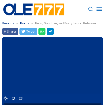
Loncat
ke
konten
Beranda
Drama
Hello, Goodbye, and Everything in Between
Sharer
Tweet