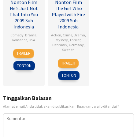
Nonton Film
Nonton Film
He’s Just Not
The Girl Who
That Into You
Played with Fire
2009 Sub
2009 Sub
Indonesia
Indonesia
Comedy
,
Drama
,
Action
,
Crime
,
Drama
,
Romance
,
USA
Mystery
,
Thriller
,
Denmark
,
Germany
,
6
Ken
Sweden
TRAILER
Feb
Kwapis
18
Daniel
2009
TRAILER
TONTON
Sep
Alfredson
2009
TONTON
Tinggalkan Balasan
Alamat email Anda tidak akan dipublikasikan.
Ruas yang wajib ditandai
*