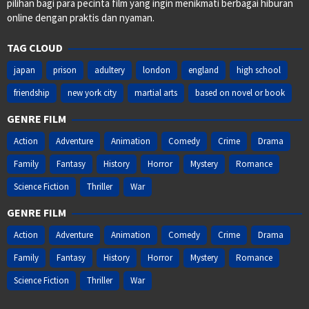
pilihan bagi para pecinta film yang ingin menikmati berbagai hiburan
online dengan praktis dan nyaman.
TAG CLOUD
japan
prison
adultery
london
england
high school
friendship
new york city
martial arts
based on novel or book
GENRE FILM
Action
Adventure
Animation
Comedy
Crime
Drama
Family
Fantasy
History
Horror
Mystery
Romance
Science Fiction
Thriller
War
GENRE FILM
Action
Adventure
Animation
Comedy
Crime
Drama
Family
Fantasy
History
Horror
Mystery
Romance
Science Fiction
Thriller
War