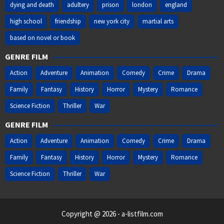
dying and death
adultery
prison
london
england
high school
friendship
new york city
martial arts
based on novel or book
GENRE FILM
Action
Adventure
Animation
Comedy
Crime
Drama
Family
Fantasy
History
Horror
Mystery
Romance
Science Fiction
Thriller
War
GENRE FILM
Action
Adventure
Animation
Comedy
Crime
Drama
Family
Fantasy
History
Horror
Mystery
Romance
Science Fiction
Thriller
War
Copyright @ 2026 - a-listfilm.com