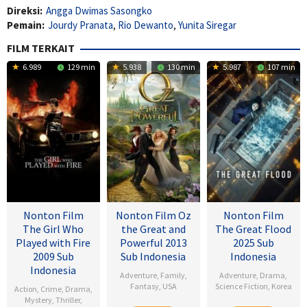
Direksi:
Angga Dwimas Sasongko
Pemain:
Jourdy Pranata
,
Rio Dewanto
,
Yunita Siregar
FILM TERKAIT
6.989
129 min
5.938
130 min
5.987
107 min
Nonton Film
Nonton Film Oz
Nonton Film
The Girl Who
the Great and
The Great Flood
Played with Fire
Powerful 2013
2025 Sub
2009 Sub
Sub Indonesia
Indonesia
Indonesia
Adventure
,
Family
,
Adventure
,
Drama
,
Fantasy
,
USA
Science Fiction
,
Korea
Action
,
Crime
,
Drama
,
Mystery
,
Thriller
,