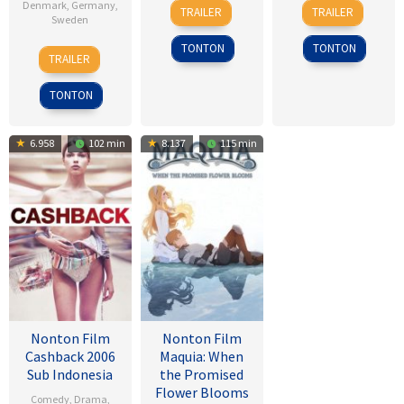
7
Sam
18
Kim
Denmark
,
Germany
,
TRAILER
TRAILER
Sweden
Mar
Raimi
Sep
Byung-
2013
2025
woo
TONTON
TONTON
18
Daniel
TRAILER
Sep
Alfredson
2009
TONTON
6.958
102 min
8.137
115 min
Nonton Film
Nonton Film
Cashback 2006
Maquia: When
Sub Indonesia
the Promised
Flower Blooms
Comedy
,
Drama
,