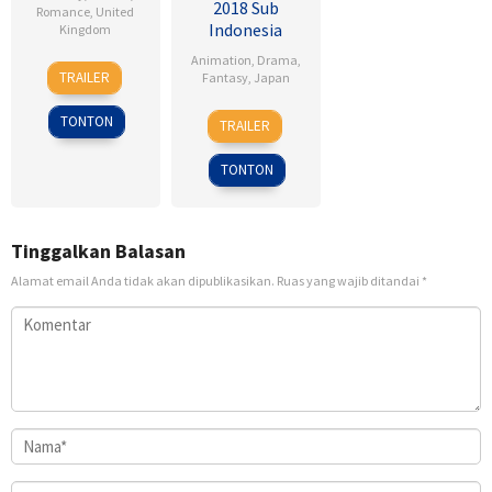
2018 Sub
Romance
,
United
Indonesia
Kingdom
Animation
,
Drama
,
17
Sean
TRAILER
Fantasy
,
Japan
Jan
Ellis
2007
24
Heo
TONTON
TRAILER
Feb
Jong
2018
TONTON
Tinggalkan Balasan
Alamat email Anda tidak akan dipublikasikan.
Ruas yang wajib ditandai
*